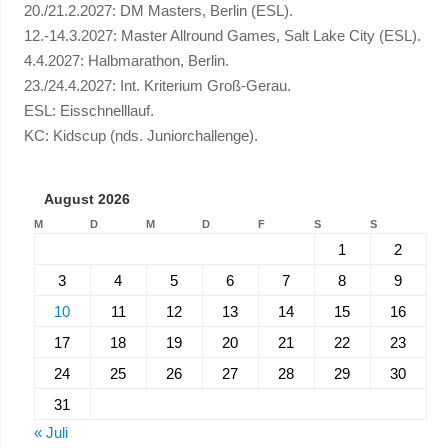
20./21.2.2027: DM Masters, Berlin (ESL).
12.-14.3.2027: Master Allround Games, Salt Lake City (ESL).
4.4.2027: Halbmarathon, Berlin.
23./24.4.2027: Int. Kriterium Groß-Gerau.
ESL: Eisschnelllauf.
KC: Kidscup (nds. Juniorchallenge).
August 2026
M
D
M
D
F
S
S
1
2
3
4
5
6
7
8
9
10
11
12
13
14
15
16
17
18
19
20
21
22
23
24
25
26
27
28
29
30
31
« Juli