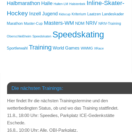
Inline-Skater-
Halbmarathon
Halle
Hallen-LM
Halstenbek
Hockey
Inzell
Jugend
Laatzen
Landeskader
Kriterium
Kidscup
Masters-WM
NRIV
NDM
Marathon
Master-Cup
NRIV-Training
Speedskating
Oberschleißheim
Speedskaten
Training
World Games
Sportlerwahl
WWMG
XRace
Die nächsten Trainings:
Hier findet Ihr die nächsten Trainingstermine und den
wetterbedingten Status, ob und wo das Training stattfindet.
11.8., 18:00 Uhr: Speedies, Parkplatz ICE-Gedenkstätte
Eschede.
16.8., 10:00 Uhr: Alle. OBI-Parkplatz.