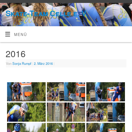
Skate-Team Celle e. V.
MENÜ
2016
Von
Sonja Rumpf
|
2. März 2016
|