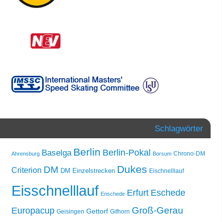
Schlagwörter
Berlin
Berlin-Pokal
Baselga
Chrono-DM
Ahrensburg
Borsum
Dukes
DM
Criterion
DM Einzelstrecken
Eischnelllauf
Eisschnelllauf
Erfurt
Eschede
Enschede
Groß-Gerau
Europacup
Gettorf
Geisingen
Gifhorn