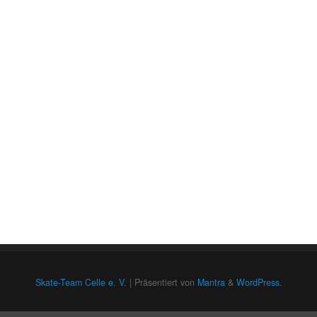
Skate-Team Celle e. V.
| Präsentiert von
Mantra
&
WordPress.