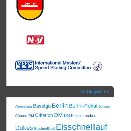
Schlagwörter
Berlin
Berlin-Pokal
Baselga
Ahrensburg
Borsum
DM
Criterion
DM Einzelstrecken
Chrono-DM
Eisschnelllauf
Dukes
Eischnelllauf