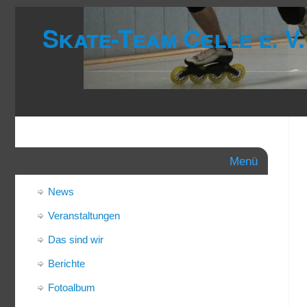
Skate-Team Celle e. V.
Menü
News
Veranstaltungen
Das sind wir
Berichte
Fotoalbum