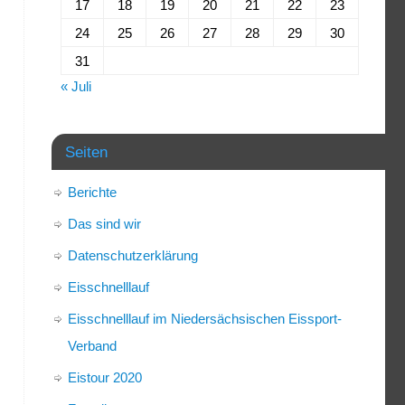
17
18
19
20
21
22
23
24
25
26
27
28
29
30
31
« Juli
Seiten
Berichte
Das sind wir
Datenschutzerklärung
Eisschnelllauf
Eisschnelllauf im Niedersächsischen Eissport-
Verband
Eistour 2020