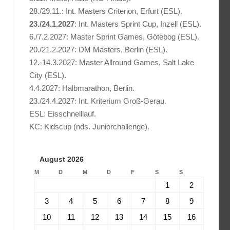
28./29.11.: Int. Masters Criterion, Erfurt (ESL).
23./24.1.2027
: Int. Masters Sprint Cup, Inzell (ESL).
6./7.2.2027: Master Sprint Games, Götebog (ESL).
20./21.2.2027: DM Masters, Berlin (ESL).
12.-14.3.2027: Master Allround Games, Salt Lake
City (ESL).
4.4.2027: Halbmarathon, Berlin.
23./24.4.2027: Int. Kriterium Groß-Gerau.
ESL: Eisschnelllauf.
KC: Kidscup (nds. Juniorchallenge).
August 2026
M
D
M
D
F
S
S
1
2
3
4
5
6
7
8
9
10
11
12
13
14
15
16