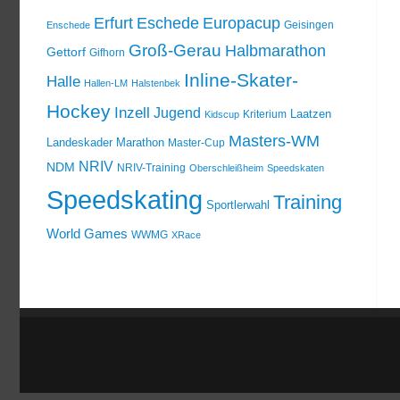
Erfurt
Eschede
Europacup
Geisingen
Enschede
Groß-Gerau
Halbmarathon
Gettorf
Gifhorn
Inline-Skater-
Halle
Hallen-LM
Halstenbek
Hockey
Inzell
Jugend
Laatzen
Kriterium
Kidscup
Masters-WM
Landeskader
Marathon
Master-Cup
NRIV
NDM
NRIV-Training
Oberschleißheim
Speedskaten
Speedskating
Training
Sportlerwahl
World Games
WWMG
XRace