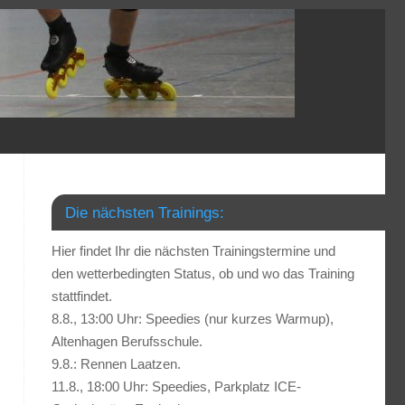
Die nächsten Trainings:
Hier findet Ihr die nächsten Trainingstermine und
den wetterbedingten Status, ob und wo das Training
stattfindet.
8.8., 13:00 Uhr: Speedies (nur kurzes Warmup),
Altenhagen Berufsschule.
9.8.: Rennen Laatzen.
11.8., 18:00 Uhr: Speedies, Parkplatz ICE-