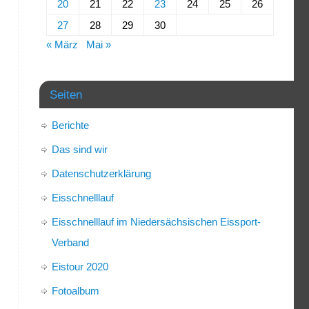
20
21
22
23
24
25
26
27
28
29
30
« März
Mai »
Seiten
Berichte
Das sind wir
Datenschutzerklärung
Eisschnelllauf
Eisschnelllauf im Niedersächsischen Eissport-
Verband
Eistour 2020
Fotoalbum