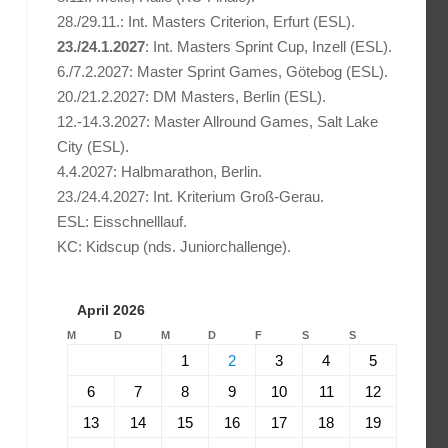
28./29.11.: Int. Masters Criterion, Erfurt (ESL).
23./24.1.2027
: Int. Masters Sprint Cup, Inzell (ESL).
6./7.2.2027: Master Sprint Games, Götebog (ESL).
20./21.2.2027: DM Masters, Berlin (ESL).
12.-14.3.2027: Master Allround Games, Salt Lake
City (ESL).
4.4.2027: Halbmarathon, Berlin.
23./24.4.2027: Int. Kriterium Groß-Gerau.
ESL: Eisschnelllauf.
KC: Kidscup (nds. Juniorchallenge).
April 2026
M
D
M
D
F
S
S
1
2
3
4
5
6
7
8
9
10
11
12
13
14
15
16
17
18
19