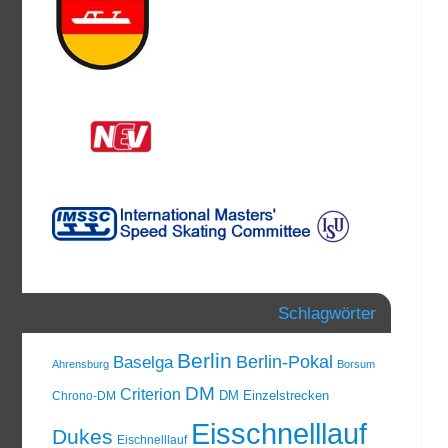
Schlagwörter
Berlin
Berlin-Pokal
Baselga
Ahrensburg
Borsum
DM
Criterion
DM Einzelstrecken
Chrono-DM
Eisschnelllauf
Dukes
Eischnelllauf