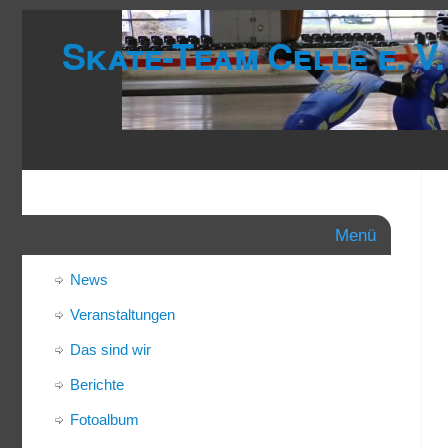
Skate-Team Celle e. V.
Menü
News
Veranstaltungen
Das sind wir
Berichte
Fotoalbum