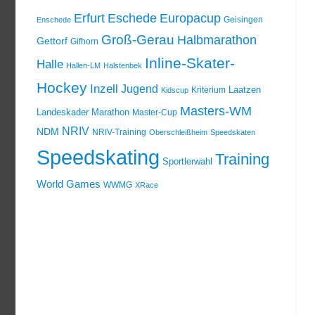
Erfurt
Eschede
Europacup
Geisingen
Enschede
Groß-Gerau
Halbmarathon
Gettorf
Gifhorn
Inline-Skater-
Halle
Hallen-LM
Halstenbek
Hockey
Inzell
Jugend
Laatzen
Kriterium
Kidscup
Masters-WM
Landeskader
Marathon
Master-Cup
NRIV
NDM
NRIV-Training
Oberschleißheim
Speedskaten
Speedskating
Training
Sportlerwahl
World Games
WWMG
XRace