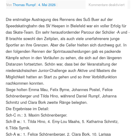
Von
Thomas Rumpf
|
4. Mai 2026
|
Kommentare deaktiviert
Die erstmalige Austragung des Rennens des SuS Buer auf der
Speedskatingbahn des SV Heepen in Bielefeld war ein voller Erfolg für
das Skate-Team. Ein sehr herausfordernder Parcour der Schüler -A und -
B brachte sowohl den Zeitplan, als auch viele unerfahrenere junge
Sportler an ihre Grenzen. Aber die Celler hielten sich durchweg gut. In
den folgenden Rennen der Sprintausscheidungen gab es packende
Kämpfe schon in den Vorläufen zu sehen, die sich auf den längeren
Distanzen fortsetzten. Schön war, dass bei der Veranstaltung der
niedersächsischen Junior-Challenge auch Aktive und Masters die
Möglichkeit hatten an Start zu gehen und so ihrer Vorbildfunktion
nachkommen konnten.
Siege holten Emma Mau, Felix Byrne, Johannes Postel, Felice
Schönenberger und Tilda Hino, während Daniel Rumpf, Johanna
Schmitz und Clara Bork zweite Ränge belegten.
Die Ergebnisse im Detail:
Sch-C m.: 3. Maxim Schönenberger.
Sch-B w.: 1. Tilda Hino, 4. Emy-Lou Maahs, 5. Katharina Schmitz,
6.Tilda Syrnik.
Sch-A w.: 1. Felice Schönenberger, 2. Clara Bork, 10. Larissa