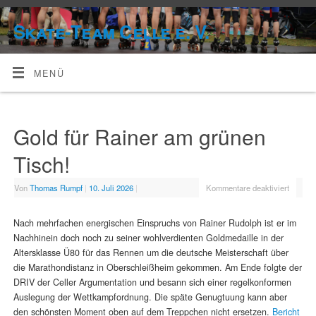
Skate-Team Celle e. V.
MENÜ
Gold für Rainer am grünen
Tisch!
Von
Thomas Rumpf
|
10. Juli 2026
|
Kommentare deaktiviert
Nach mehrfachen energischen Einspruchs von Rainer Rudolph ist er im
Nachhinein doch noch zu seiner wohlverdienten Goldmedaille in der
Altersklasse Ü80 für das Rennen um die deutsche Meisterschaft über
die Marathondistanz in Oberschleißheim gekommen. Am Ende folgte der
DRIV der Celler Argumentation und besann sich einer regelkonformen
Auslegung der Wettkampfordnung. Die späte Genugtuung kann aber
den schönsten Moment oben auf dem Treppchen nicht ersetzen.
Bericht