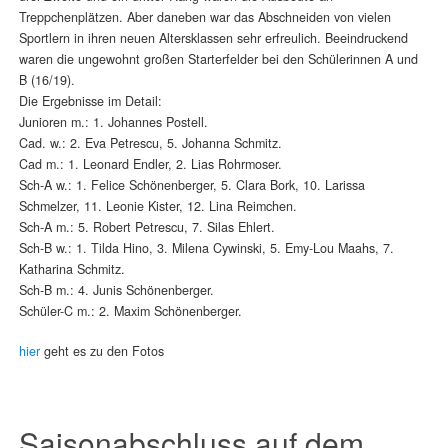
Treppchenplätzen. Aber daneben war das Abschneiden von vielen
Sportlern in ihren neuen Altersklassen sehr erfreulich. Beeindruckend
waren die ungewohnt großen Starterfelder bei den Schülerinnen A und
B (16/19).
Die Ergebnisse im Detail:
Junioren m.: 1. Johannes Postell.
Cad. w.: 2. Eva Petrescu, 5. Johanna Schmitz.
Cad m.: 1. Leonard Endler, 2. Lias Rohrmoser.
Sch-A w.: 1. Felice Schönenberger, 5. Clara Bork, 10. Larissa
Schmelzer, 11. Leonie Kister, 12. Lina Reimchen.
Sch-A m.: 5. Robert Petrescu, 7. Silas Ehlert.
Sch-B w.: 1. Tilda Hino, 3. Milena Cywinski, 5. Emy-Lou Maahs, 7.
Katharina Schmitz.
Sch-B m.: 4. Junis Schönenberger.
Schüler-C m.: 2. Maxim Schönenberger.
hier
geht es zu den Fotos
Saisonabschluss auf dem