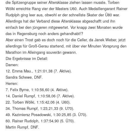
die Spitzengruppe seiner Altersklasse ziehen lassen musste. Torben
Wölki erreichte Rang vier der Masters U60. Auch Medaillengarant Rainer
Rudplph ging leer aus, obwohl er der schnellste Skater der Ü80 war.
Allerdings hat der Verband diese Altersklasse abgeschafft und ihn
einfach bei den jüngeren mitgewertet. Vor knapp zwei Monaten wurde
das in Regensburg noch anders gehandhabt!?
Aber einen Trost gab es doch noch für die Celler, da Janek Weber, jetzt
allerdings für Groß-Gerau startend, mit über vier Minuten Vorsprung den
Marathon im Alleingang souverän gewann.
Die Ergebnisse im Detail:
Damen:
12. Emma Mau., 1:21:01,38 (7. Aktive).
Sandra Schewe, DNF.
Herren:
7. Felix Byrne, 1:10:56,60 (4. Aktive).
14. Daniel Rumpf, 1;10:58,06 (7. Aktive).
22. Torben Wölki, 1:15:42,06 (4. U60).
34. Thomas Rumpf, 1:23,21,33 (9. U70).
49. Kazimiersz Posadowski, 1:30:25,85 (3. Ü70).
60. Rainer Rudolph, 1:37:54,90 (5. Ü70).
Martin Rumpf, DNF.