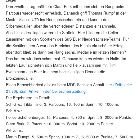
Den zweiten Tag eröffnete Clara Bork mit einem siebten Rang beim
Parcours wieder recht erfreulich. Dananch griff Thomas Rumpf in der
Mastersklasse U70 ins Renngeschehen ein und konnte drei
Silbermedaillen über die verschiedenen Distanzen einsammeln.
Abschluss des Tages waren die Staffeln. Hier bildeten die Celler
zusammen mit den Sportlern des SuS Buer Niedersachsen-Teams. Für
die Schülerinnen-A war das Erreichen des Finals ein schöner Erfolg,
aber dort blieb es dann bei Rang sechs. Medaille im letzen Rennen?
Das hatten wir doch schon mal. Genauso kam es wieder in Halle. Im
letzten Lauf sicherten sich Martin und Felix zusammen mit Tim
Eversmann aus Buer in einem hochklassigen Rennen die
Bronzemedaille.
Einen Fernsehbericht gibt es beim MDR-Sachsen-Anhalt
hier (Zeitmarke
21:36)
.
Zum Artikel in der Celleschen Zeitung.
Die Ergebnisse im Detail:
Sch-B w.: Tilda Hino, 3. Parcours, 16. 100 m Sprint, 10. 1000 m.
Sch-A w.:
Felice Schönenberger, 15. Parcours, 4. 300 m Sprint, 8. 2000 m Punkte.
Clara Bork, 7. Parcour, 10. 300 m Sprint, 13. 2000 m Punkte.
Aktive m.:
Martin Rumpf, 5. 500 m Sprint, 1000 m 7., 6. 5000 m Punkte, 7. 5000 m