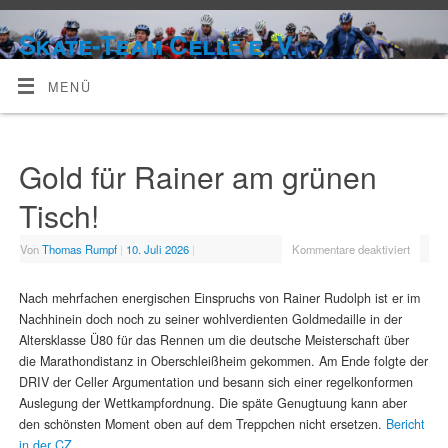
Skate-Team Celle e. V.
MENÜ
Gold für Rainer am grünen
Tisch!
Von
Thomas Rumpf
|
10. Juli 2026
|
Kommentare deaktiviert
Nach mehrfachen energischen Einspruchs von Rainer Rudolph ist er im
Nachhinein doch noch zu seiner wohlverdienten Goldmedaille in der
Altersklasse Ü80 für das Rennen um die deutsche Meisterschaft über
die Marathondistanz in Oberschleißheim gekommen. Am Ende folgte der
DRIV der Celler Argumentation und besann sich einer regelkonformen
Auslegung der Wettkampfordnung. Die späte Genugtuung kann aber
den schönsten Moment oben auf dem Treppchen nicht ersetzen.
Bericht
in der CZ.