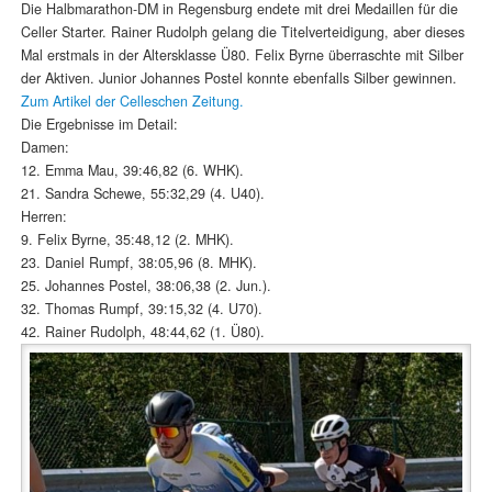
Die Halbmarathon-DM in Regensburg endete mit drei Medaillen für die
Celler Starter. Rainer Rudolph gelang die Titelverteidigung, aber dieses
Mal erstmals in der Altersklasse Ü80. Felix Byrne überraschte mit Silber
der Aktiven. Junior Johannes Postel konnte ebenfalls Silber gewinnen.
Zum Artikel der Celleschen Zeitung.
Die Ergebnisse im Detail:
Damen:
12. Emma Mau, 39:46,82 (6. WHK).
21. Sandra Schewe, 55:32,29 (4. U40).
Herren:
9. Felix Byrne, 35:48,12 (2. MHK).
23. Daniel Rumpf, 38:05,96 (8. MHK).
25. Johannes Postel, 38:06,38 (2. Jun.).
32. Thomas Rumpf, 39:15,32 (4. U70).
42. Rainer Rudolph, 48:44,62 (1. Ü80).