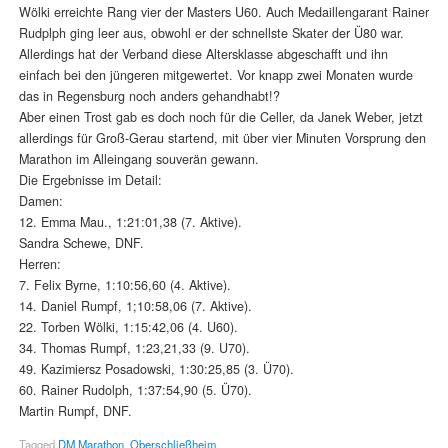
Wölki erreichte Rang vier der Masters U60. Auch Medaillengarant Rainer
Rudplph ging leer aus, obwohl er der schnellste Skater der Ü80 war.
Allerdings hat der Verband diese Altersklasse abgeschafft und ihn
einfach bei den jüngeren mitgewertet. Vor knapp zwei Monaten wurde
das in Regensburg noch anders gehandhabt!?
Aber einen Trost gab es doch noch für die Celler, da Janek Weber, jetzt
allerdings für Groß-Gerau startend, mit über vier Minuten Vorsprung den
Marathon im Alleingang souverän gewann.
Die Ergebnisse im Detail:
Damen:
12. Emma Mau., 1:21:01,38 (7. Aktive).
Sandra Schewe, DNF.
Herren:
7. Felix Byrne, 1:10:56,60 (4. Aktive).
14. Daniel Rumpf, 1;10:58,06 (7. Aktive).
22. Torben Wölki, 1:15:42,06 (4. U60).
34. Thomas Rumpf, 1:23,21,33 (9. U70).
49. Kazimiersz Posadowski, 1:30:25,85 (3. Ü70).
60. Rainer Rudolph, 1:37:54,90 (5. Ü70).
Martin Rumpf, DNF.
Tagged
DM Marathon
,
Oberschließheim