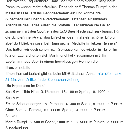
Den zweiten Tag eröffnete Clara Bork mit einem siebten Rang beim
Parcours wieder recht erfreulich. Dananch griff Thomas Rumpf in der
Mastersklasse U70 ins Renngeschehen ein und konnte drei
Silbermedaillen über die verschiedenen Distanzen einsammeln.
Abschluss des Tages waren die Staffeln. Hier bildeten die Celler
zusammen mit den Sportlern des SuS Buer Niedersachsen-Teams. Für
die Schülerinnen-A war das Erreichen des Finals ein schöner Erfolg,
aber dort blieb es dann bei Rang sechs. Medaille im letzen Rennen?
Das hatten wir doch schon mal. Genauso kam es wieder in Halle. Im
letzten Lauf sicherten sich Martin und Felix zusammen mit Tim
Eversmann aus Buer in einem hochklassigen Rennen die
Bronzemedaille.
Einen Fernsehbericht gibt es beim MDR-Sachsen-Anhalt
hier (Zeitmarke
21:36)
.
Zum Artikel in der Celleschen Zeitung.
Die Ergebnisse im Detail:
Sch-B w.: Tilda Hino, 3. Parcours, 16. 100 m Sprint, 10. 1000 m.
Sch-A w.:
Felice Schönenberger, 15. Parcours, 4. 300 m Sprint, 8. 2000 m Punkte.
Clara Bork, 7. Parcour, 10. 300 m Sprint, 13. 2000 m Punkte.
Aktive m.:
Martin Rumpf, 5. 500 m Sprint, 1000 m 7., 6. 5000 m Punkte, 7. 5000 m
Ausscheidung.