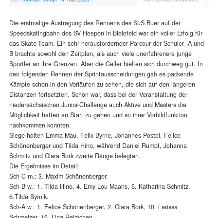
Die erstmalige Austragung des Rennens des SuS Buer auf der
Speedskatingbahn des SV Heepen in Bielefeld war ein voller Erfolg für
das Skate-Team. Ein sehr herausfordernder Parcour der Schüler -A und -
B brachte sowohl den Zeitplan, als auch viele unerfahrenere junge
Sportler an ihre Grenzen. Aber die Celler hielten sich durchweg gut. In
den folgenden Rennen der Sprintausscheidungen gab es packende
Kämpfe schon in den Vorläufen zu sehen, die sich auf den längeren
Distanzen fortsetzten. Schön war, dass bei der Veranstaltung der
niedersächsischen Junior-Challenge auch Aktive und Masters die
Möglichkeit hatten an Start zu gehen und so ihrer Vorbildfunktion
nachkommen konnten.
Siege holten Emma Mau, Felix Byrne, Johannes Postel, Felice
Schönenberger und Tilda Hino, während Daniel Rumpf, Johanna
Schmitz und Clara Bork zweite Ränge belegten.
Die Ergebnisse im Detail:
Sch-C m.: 3. Maxim Schönenberger.
Sch-B w.: 1. Tilda Hino, 4. Emy-Lou Maahs, 5. Katharina Schmitz,
6.Tilda Syrnik.
Sch-A w.: 1. Felice Schönenberger, 2. Clara Bork, 10. Larissa
Schmelzer, 16. Lina Reimchen.