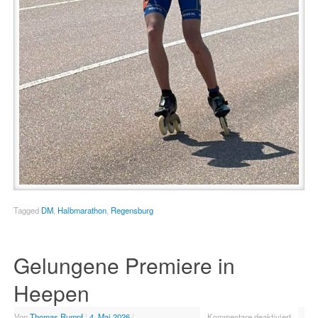
Tagged
DM
,
Halbmarathon
,
Regensburg
Gelungene Premiere in
Heepen
Von
Thomas Rumpf
|
4. Mai 2026
|
Kommentare deaktiviert