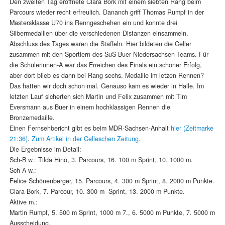
Den zweiten Tag eröffnete Clara Bork mit einem siebten Rang beim
Parcours wieder recht erfreulich. Dananch griff Thomas Rumpf in der
Mastersklasse U70 ins Renngeschehen ein und konnte drei
Silbermedaillen über die verschiedenen Distanzen einsammeln.
Abschluss des Tages waren die Staffeln. Hier bildeten die Celler
zusammen mit den Sportlern des SuS Buer Niedersachsen-Teams. Für
die Schülerinnen-A war das Erreichen des Finals ein schöner Erfolg,
aber dort blieb es dann bei Rang sechs. Medaille im letzen Rennen?
Das hatten wir doch schon mal. Genauso kam es wieder in Halle. Im
letzten Lauf sicherten sich Martin und Felix zusammen mit Tim
Eversmann aus Buer in einem hochklassigen Rennen die
Bronzemedaille.
Einen Fernsehbericht gibt es beim MDR-Sachsen-Anhalt
hier (Zeitmarke
21:36)
.
Zum Artikel in der Celleschen Zeitung.
Die Ergebnisse im Detail:
Sch-B w.: Tilda Hino, 3. Parcours, 16. 100 m Sprint, 10. 1000 m.
Sch-A w.:
Felice Schönenberger, 15. Parcours, 4. 300 m Sprint, 8. 2000 m Punkte.
Clara Bork, 7. Parcour, 10. 300 m Sprint, 13. 2000 m Punkte.
Aktive m.:
Martin Rumpf, 5. 500 m Sprint, 1000 m 7., 6. 5000 m Punkte, 7. 5000 m
Ausscheidung.