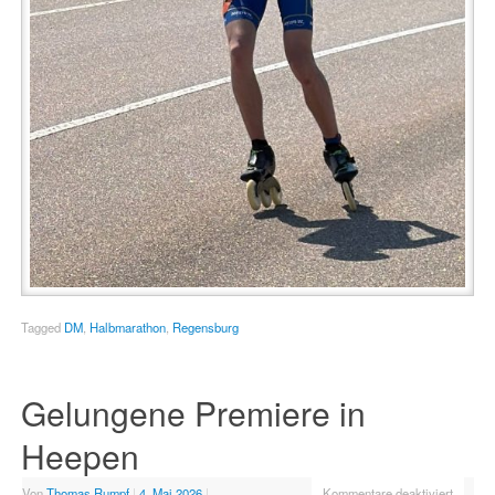
Tagged
DM
,
Halbmarathon
,
Regensburg
Gelungene Premiere in
Heepen
Von
Thomas Rumpf
|
4. Mai 2026
|
Kommentare deaktiviert