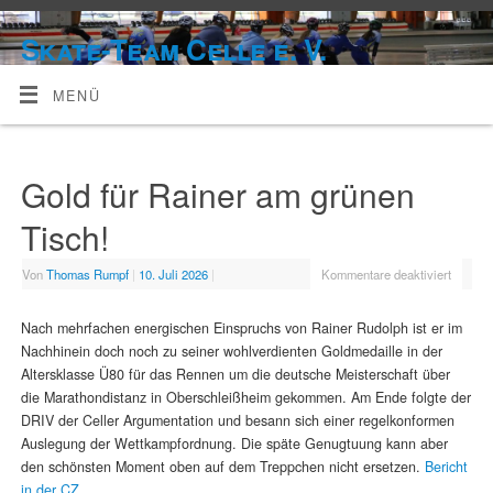
Skate-Team Celle e. V.
MENÜ
Gold für Rainer am grünen
Tisch!
Von
Thomas Rumpf
|
10. Juli 2026
|
Kommentare deaktiviert
Nach mehrfachen energischen Einspruchs von Rainer Rudolph ist er im
Nachhinein doch noch zu seiner wohlverdienten Goldmedaille in der
Altersklasse Ü80 für das Rennen um die deutsche Meisterschaft über
die Marathondistanz in Oberschleißheim gekommen. Am Ende folgte der
DRIV der Celler Argumentation und besann sich einer regelkonformen
Auslegung der Wettkampfordnung. Die späte Genugtuung kann aber
den schönsten Moment oben auf dem Treppchen nicht ersetzen.
Bericht
in der CZ.