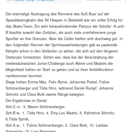
Die erstmalige Austragung des Rennens des SuS Buer auf der
Speedskatingbahn des SV Heepen in Bielefeld war ein voller Erfolg für
das Skate-Team. Ein sehr herausfordernder Parcour der Schüler -A und -
B brachte sowohl den Zeitplan, als auch viele unerfahrenere junge
Sportler an ihre Grenzen. Aber die Celler hielten sich durchweg gut. In
den folgenden Rennen der Sprintausscheidungen gab es packende
Kämpfe schon in den Vorläufen zu sehen, die sich auf den längeren
Distanzen fortsetzten. Schön war, dass bei der Veranstaltung der
niedersächsischen Junior-Challenge auch Aktive und Masters die
Möglichkeit hatten an Start zu gehen und so ihrer Vorbildfunktion
nachkommen konnten.
Siege holten Emma Mau, Felix Byrne, Johannes Postel, Felice
Schönenberger und Tilda Hino, während Daniel Rumpf, Johanna
Schmitz und Clara Bork zweite Ränge belegten.
Die Ergebnisse im Detail:
Sch-C m.: 3. Maxim Schönenberger.
Sch-B w.: 1. Tilda Hino, 4. Emy-Lou Maahs, 5. Katharina Schmitz,
6.Tilda Syrnik.
Sch-A w.: 1. Felice Schönenberger, 2. Clara Bork, 10. Larissa
Schmelzer, 16. Lina Reimchen.