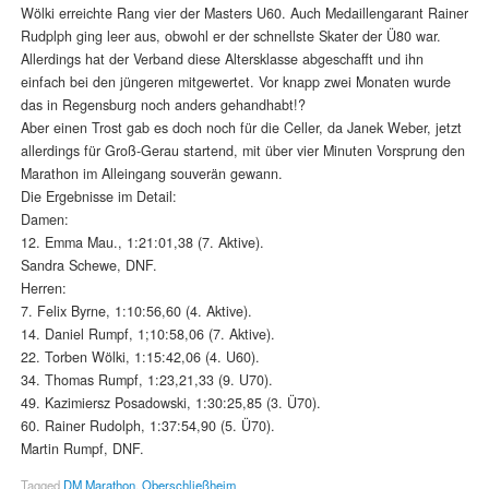
Wölki erreichte Rang vier der Masters U60. Auch Medaillengarant Rainer
Rudplph ging leer aus, obwohl er der schnellste Skater der Ü80 war.
Allerdings hat der Verband diese Altersklasse abgeschafft und ihn
einfach bei den jüngeren mitgewertet. Vor knapp zwei Monaten wurde
das in Regensburg noch anders gehandhabt!?
Aber einen Trost gab es doch noch für die Celler, da Janek Weber, jetzt
allerdings für Groß-Gerau startend, mit über vier Minuten Vorsprung den
Marathon im Alleingang souverän gewann.
Die Ergebnisse im Detail:
Damen:
12. Emma Mau., 1:21:01,38 (7. Aktive).
Sandra Schewe, DNF.
Herren:
7. Felix Byrne, 1:10:56,60 (4. Aktive).
14. Daniel Rumpf, 1;10:58,06 (7. Aktive).
22. Torben Wölki, 1:15:42,06 (4. U60).
34. Thomas Rumpf, 1:23,21,33 (9. U70).
49. Kazimiersz Posadowski, 1:30:25,85 (3. Ü70).
60. Rainer Rudolph, 1:37:54,90 (5. Ü70).
Martin Rumpf, DNF.
Tagged
DM Marathon
,
Oberschließheim