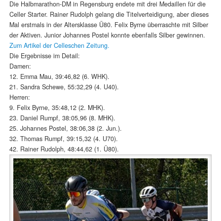
Die Halbmarathon-DM in Regensburg endete mit drei Medaillen für die
Celler Starter. Rainer Rudolph gelang die Titelverteidigung, aber dieses
Mal erstmals in der Altersklasse Ü80. Felix Byrne überraschte mit Silber
der Aktiven. Junior Johannes Postel konnte ebenfalls Silber gewinnen.
Zum Artikel der Celleschen Zeitung.
Die Ergebnisse im Detail:
Damen:
12. Emma Mau, 39:46,82 (6. WHK).
21. Sandra Schewe, 55:32,29 (4. U40).
Herren:
9. Felix Byrne, 35:48,12 (2. MHK).
23. Daniel Rumpf, 38:05,96 (8. MHK).
25. Johannes Postel, 38:06,38 (2. Jun.).
32. Thomas Rumpf, 39:15,32 (4. U70).
42. Rainer Rudolph, 48:44,62 (1. Ü80).