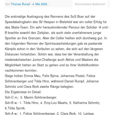
Von
Thomas Rumpf
|
4. Mai 2026
|
Kommentare deaktiviert
Die erstmalige Austragung des Rennens des SuS Buer auf der
Speedskatingbahn des SV Heepen in Bielefeld war ein voller Erfolg für
das Skate-Team. Ein sehr herausfordernder Parcour der Schüler -A und -
B brachte sowohl den Zeitplan, als auch viele unerfahrenere junge
Sportler an ihre Grenzen. Aber die Celler hielten sich durchweg gut. In
den folgenden Rennen der Sprintausscheidungen gab es packende
Kämpfe schon in den Vorläufen zu sehen, die sich auf den längeren
Distanzen fortsetzten. Schön war, dass bei der Veranstaltung der
niedersächsischen Junior-Challenge auch Aktive und Masters die
Möglichkeit hatten an Start zu gehen und so ihrer Vorbildfunktion
nachkommen konnten.
Siege holten Emma Mau, Felix Byrne, Johannes Postel, Felice
Schönenberger und Tilda Hino, während Daniel Rumpf, Johanna
Schmitz und Clara Bork zweite Ränge belegten.
Die Ergebnisse im Detail:
Sch-C m.: 3. Maxim Schönenberger.
Sch-B w.: 1. Tilda Hino, 4. Emy-Lou Maahs, 5. Katharina Schmitz,
6.Tilda Syrnik.
Sch-A w.: 1. Felice Schönenberger, 2. Clara Bork, 10. Larissa