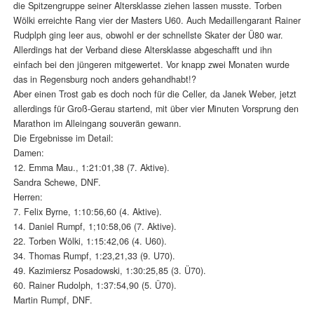
die Spitzengruppe seiner Altersklasse ziehen lassen musste. Torben
Wölki erreichte Rang vier der Masters U60. Auch Medaillengarant Rainer
Rudplph ging leer aus, obwohl er der schnellste Skater der Ü80 war.
Allerdings hat der Verband diese Altersklasse abgeschafft und ihn
einfach bei den jüngeren mitgewertet. Vor knapp zwei Monaten wurde
das in Regensburg noch anders gehandhabt!?
Aber einen Trost gab es doch noch für die Celler, da Janek Weber, jetzt
allerdings für Groß-Gerau startend, mit über vier Minuten Vorsprung den
Marathon im Alleingang souverän gewann.
Die Ergebnisse im Detail:
Damen:
12. Emma Mau., 1:21:01,38 (7. Aktive).
Sandra Schewe, DNF.
Herren:
7. Felix Byrne, 1:10:56,60 (4. Aktive).
14. Daniel Rumpf, 1;10:58,06 (7. Aktive).
22. Torben Wölki, 1:15:42,06 (4. U60).
34. Thomas Rumpf, 1:23,21,33 (9. U70).
49. Kazimiersz Posadowski, 1:30:25,85 (3. Ü70).
60. Rainer Rudolph, 1:37:54,90 (5. Ü70).
Martin Rumpf, DNF.