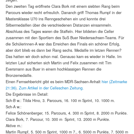
Den zweiten Tag eröffnete Clara Bork mit einem siebten Rang beim
Parcours wieder recht erfreulich. Dananch griff Thomas Rumpf in der
Mastersklasse U70 ins Renngeschehen ein und konnte drei
Silbermedaillen über die verschiedenen Distanzen einsammeln.
Abschluss des Tages waren die Staffeln. Hier bildeten die Celler
zusammen mit den Sportlern des SuS Buer Niedersachsen-Teams. Für
die Schülerinnen-A war das Erreichen des Finals ein schöner Erfolg,
aber dort blieb es dann bei Rang sechs. Medaille im letzen Rennen?
Das hatten wir doch schon mal. Genauso kam es wieder in Halle. Im
letzten Lauf sicherten sich Martin und Felix zusammen mit Tim
Eversmann aus Buer in einem hochklassigen Rennen die
Bronzemedaille.
Einen Fernsehbericht gibt es beim MDR-Sachsen-Anhalt
hier (Zeitmarke
21:36)
.
Zum Artikel in der Celleschen Zeitung.
Die Ergebnisse im Detail:
Sch-B w.: Tilda Hino, 3. Parcours, 16. 100 m Sprint, 10. 1000 m.
Sch-A w.:
Felice Schönenberger, 15. Parcours, 4. 300 m Sprint, 8. 2000 m Punkte.
Clara Bork, 7. Parcour, 10. 300 m Sprint, 13. 2000 m Punkte.
Aktive m.:
Martin Rumpf, 5. 500 m Sprint, 1000 m 7., 6. 5000 m Punkte, 7. 5000 m