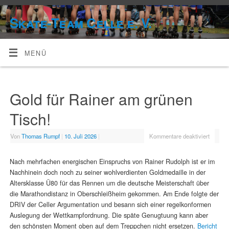
Skate-Team Celle e. V.
MENÜ
Gold für Rainer am grünen
Tisch!
Von
Thomas Rumpf
|
10. Juli 2026
|
Kommentare deaktiviert
Nach mehrfachen energischen Einspruchs von Rainer Rudolph ist er im
Nachhinein doch noch zu seiner wohlverdienten Goldmedaille in der
Altersklasse Ü80 für das Rennen um die deutsche Meisterschaft über
die Marathondistanz in Oberschleißheim gekommen. Am Ende folgte der
DRIV der Celler Argumentation und besann sich einer regelkonformen
Auslegung der Wettkampfordnung. Die späte Genugtuung kann aber
den schönsten Moment oben auf dem Treppchen nicht ersetzen.
Bericht