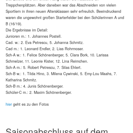
Treppchenplätzen. Aber daneben war das Abschneiden von vielen
Sportlern in ihren neuen Altersklassen sehr erfreulich. Beeindruckend
waren die ungewohnt großen Starterfelder bei den Schülerinnen A und
B (16/19).
Die Ergebnisse im Detail:
Junioren m.: 1. Johannes Postell.
Cad. w.: 2. Eva Petrescu, 5. Johanna Schmitz.
Cad m.: 1. Leonard Endler, 2. Lias Rohrmoser.
Sch-A w.: 1. Felice Schönenberger, 5. Clara Bork, 10. Larissa
Schmelzer, 11. Leonie Kister, 12. Lina Reimchen.
Sch-A m.: 5. Robert Petrescu, 7. Silas Ehlert.
Sch-B w.: 1. Tilda Hino, 3. Milena Cywinski, 5. Emy-Lou Maahs, 7.
Katharina Schmitz.
Sch-B m.: 4. Junis Schönenberger.
Schüler-C m.: 2. Maxim Schönenberger.
hier
geht es zu den Fotos
Saisonabschluss auf dem