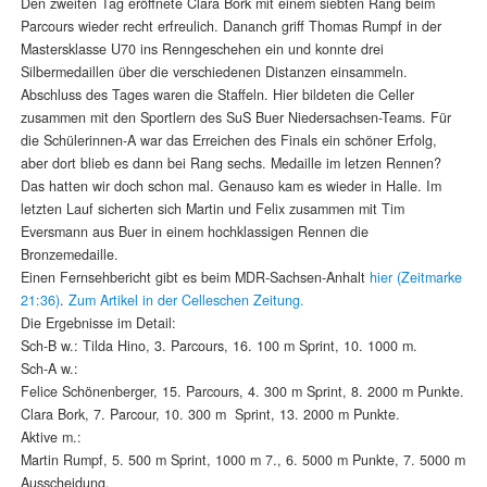
Den zweiten Tag eröffnete Clara Bork mit einem siebten Rang beim
Parcours wieder recht erfreulich. Dananch griff Thomas Rumpf in der
Mastersklasse U70 ins Renngeschehen ein und konnte drei
Silbermedaillen über die verschiedenen Distanzen einsammeln.
Abschluss des Tages waren die Staffeln. Hier bildeten die Celler
zusammen mit den Sportlern des SuS Buer Niedersachsen-Teams. Für
die Schülerinnen-A war das Erreichen des Finals ein schöner Erfolg,
aber dort blieb es dann bei Rang sechs. Medaille im letzen Rennen?
Das hatten wir doch schon mal. Genauso kam es wieder in Halle. Im
letzten Lauf sicherten sich Martin und Felix zusammen mit Tim
Eversmann aus Buer in einem hochklassigen Rennen die
Bronzemedaille.
Einen Fernsehbericht gibt es beim MDR-Sachsen-Anhalt
hier (Zeitmarke
21:36)
.
Zum Artikel in der Celleschen Zeitung.
Die Ergebnisse im Detail:
Sch-B w.: Tilda Hino, 3. Parcours, 16. 100 m Sprint, 10. 1000 m.
Sch-A w.:
Felice Schönenberger, 15. Parcours, 4. 300 m Sprint, 8. 2000 m Punkte.
Clara Bork, 7. Parcour, 10. 300 m Sprint, 13. 2000 m Punkte.
Aktive m.:
Martin Rumpf, 5. 500 m Sprint, 1000 m 7., 6. 5000 m Punkte, 7. 5000 m
Ausscheidung.