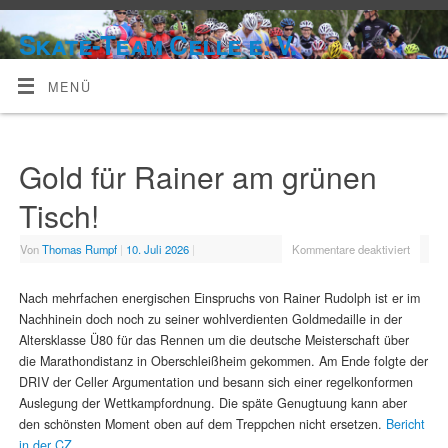
Skate-Team Celle e. V.
MENÜ
Gold für Rainer am grünen
Tisch!
Von
Thomas Rumpf
|
10. Juli 2026
|
Kommentare deaktiviert
Nach mehrfachen energischen Einspruchs von Rainer Rudolph ist er im
Nachhinein doch noch zu seiner wohlverdienten Goldmedaille in der
Altersklasse Ü80 für das Rennen um die deutsche Meisterschaft über
die Marathondistanz in Oberschleißheim gekommen. Am Ende folgte der
DRIV der Celler Argumentation und besann sich einer regelkonformen
Auslegung der Wettkampfordnung. Die späte Genugtuung kann aber
den schönsten Moment oben auf dem Treppchen nicht ersetzen.
Bericht
in der CZ.