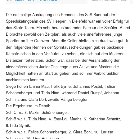
Die erstmalige Austragung des Rennens des SuS Buer auf der
Speedskatingbahn des SV Heepen in Bielefeld war ein voller Erfolg für
das Skate-Team. Ein sehr herausfordernder Parcour der Schüler -A und -
B brachte sowohl den Zeitplan, als auch viele unerfahrenere junge
Sportler an ihre Grenzen. Aber die Celler hielten sich durchweg gut. In
den folgenden Rennen der Sprintausscheidungen gab es packende
Kämpfe schon in den Vorläufen zu sehen, die sich auf den längeren
Distanzen fortsetzten. Schön war, dass bei der Veranstaltung der
niedersächsischen Junior-Challenge auch Aktive und Masters die
Möglichkeit hatten an Start zu gehen und so ihrer Vorbildfunktion
nachkommen konnten.
Siege holten Emma Mau, Felix Byrne, Johannes Postel, Felice
Schönenberger und Tilda Hino, während Daniel Rumpf, Johanna
Schmitz und Clara Bork zweite Ränge belegten.
Die Ergebnisse im Detail:
Sch-C m.: 3. Maxim Schönenberger.
Sch-B w.: 1. Tilda Hino, 4. Emy-Lou Maahs, 5. Katharina Schmitz,
6.Tilda Syrnik.
Sch-A w.: 1. Felice Schönenberger, 2. Clara Bork, 10. Larissa
Schmelzer, 16. Lina Reimchen.