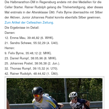
Die Halbmarathon-DM in Regensburg endete mit drei Medaillen für die
Celler Starter. Rainer Rudolph gelang die Titelverteidigung, aber dieses
Mal erstmals in der Altersklasse Ü80. Felix Byrne überraschte mit Silber
der Aktiven. Junior Johannes Postel konnte ebenfalls Silber gewinnen.
Zum Artikel der Celleschen Zeitung.
Die Ergebnisse im Detail:
Damen:
12. Emma Mau, 39:46,82 (6. WHK).
21. Sandra Schewe, 55:32,29 (4. U40).
Herren:
9. Felix Byrne, 35:48,12 (2. MHK).
23. Daniel Rumpf, 38:05,96 (8. MHK).
25. Johannes Postel, 38:06,38 (2. Jun.).
32. Thomas Rumpf, 39:15,32 (4. U70).
42. Rainer Rudolph, 48:44,62 (1. Ü80).