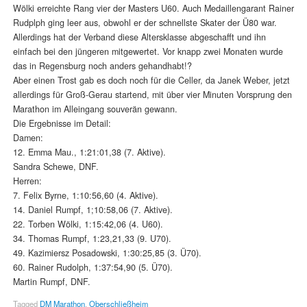
Wölki erreichte Rang vier der Masters U60. Auch Medaillengarant Rainer
Rudplph ging leer aus, obwohl er der schnellste Skater der Ü80 war.
Allerdings hat der Verband diese Altersklasse abgeschafft und ihn
einfach bei den jüngeren mitgewertet. Vor knapp zwei Monaten wurde
das in Regensburg noch anders gehandhabt!?
Aber einen Trost gab es doch noch für die Celler, da Janek Weber, jetzt
allerdings für Groß-Gerau startend, mit über vier Minuten Vorsprung den
Marathon im Alleingang souverän gewann.
Die Ergebnisse im Detail:
Damen:
12. Emma Mau., 1:21:01,38 (7. Aktive).
Sandra Schewe, DNF.
Herren:
7. Felix Byrne, 1:10:56,60 (4. Aktive).
14. Daniel Rumpf, 1;10:58,06 (7. Aktive).
22. Torben Wölki, 1:15:42,06 (4. U60).
34. Thomas Rumpf, 1:23,21,33 (9. U70).
49. Kazimiersz Posadowski, 1:30:25,85 (3. Ü70).
60. Rainer Rudolph, 1:37:54,90 (5. Ü70).
Martin Rumpf, DNF.
Tagged
DM Marathon
,
Oberschließheim