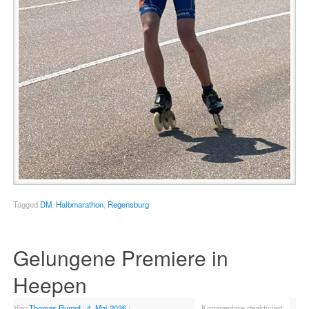
Tagged
DM
,
Halbmarathon
,
Regensburg
Gelungene Premiere in
Heepen
Von
Thomas Rumpf
|
4. Mai 2026
|
Kommentare deaktiviert