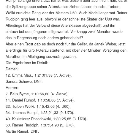
Rumpf solange unterstützt hatte, was diesem aber auch nicht half, da er
die Spitzengruppe seiner Altersklasse ziehen lassen musste. Torben
Wölki erreichte Rang vier der Masters U60. Auch Medaillengarant Rainer
Rudplph ging leer aus, obwohl er der schnellste Skater der Ü80 war.
Allerdings hat der Verband diese Altersklasse abgeschafft und ihn
einfach bei den jüngeren mitgewertet. Vor knapp zwei Monaten wurde
das in Regensburg noch anders gehandhabt!?
Aber einen Trost gab es doch noch für die Celler, da Janek Weber, jetzt
allerdings für Groß-Gerau startend, mit über vier Minuten Vorsprung den
Marathon im Alleingang souverän gewann.
Die Ergebnisse im Detail:
Damen:
12. Emma Mau., 1:21:01,38 (7. Aktive).
Sandra Schewe, DNF.
Herren:
7. Felix Byrne, 1:10:56,60 (4. Aktive).
14. Daniel Rumpf, 1;10:58,06 (7. Aktive).
22. Torben Wölki, 1:15:42,06 (4. U60).
34. Thomas Rumpf, 1:23,21,33 (9. U70).
49. Kazimiersz Posadowski, 1:30:25,85 (3. Ü70).
60. Rainer Rudolph, 1:37:54,90 (5. Ü70).
Martin Rumpf, DNF.