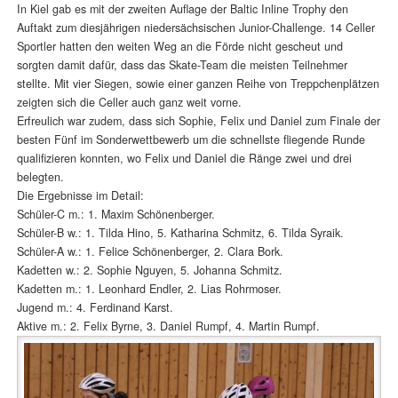
In Kiel gab es mit der zweiten Auflage der Baltic Inline Trophy den
Auftakt zum diesjährigen niedersächsischen Junior-Challenge. 14 Celler
Sportler hatten den weiten Weg an die Förde nicht gescheut und
sorgten damit dafür, dass das Skate-Team die meisten Teilnehmer
stellte. Mit vier Siegen, sowie einer ganzen Reihe von Treppchenplätzen
zeigten sich die Celler auch ganz weit vorne.
Erfreulich war zudem, dass sich Sophie, Felix und Daniel zum Finale der
besten Fünf im Sonderwettbewerb um die schnellste fliegende Runde
qualifizieren konnten, wo Felix und Daniel die Ränge zwei und drei
belegten.
Die Ergebnisse im Detail:
Schüler-C m.: 1. Maxim Schönenberger.
Schüler-B w.: 1. Tilda Hino, 5. Katharina Schmitz, 6. Tilda Syraik.
Schüler-A w.: 1. Felice Schönenberger, 2. Clara Bork.
Kadetten w.: 2. Sophie Nguyen, 5. Johanna Schmitz.
Kadetten m.: 1. Leonhard Endler, 2. Lias Rohrmoser.
Jugend m.: 4. Ferdinand Karst.
Aktive m.: 2. Felix Byrne, 3. Daniel Rumpf, 4. Martin Rumpf.