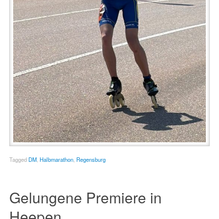
Tagged
DM
,
Halbmarathon
,
Regensburg
Gelungene Premiere in
Heepen