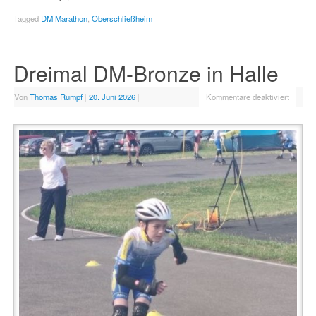
Tagged
DM Marathon
,
Oberschließheim
Dreimal DM-Bronze in Halle
Von
Thomas Rumpf
|
20. Juni 2026
|
Kommentare deaktiviert