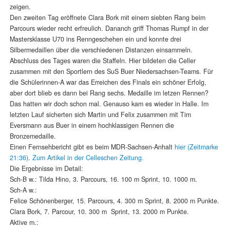
zeigen.
Den zweiten Tag eröffnete Clara Bork mit einem siebten Rang beim
Parcours wieder recht erfreulich. Dananch griff Thomas Rumpf in der
Mastersklasse U70 ins Renngeschehen ein und konnte drei
Silbermedaillen über die verschiedenen Distanzen einsammeln.
Abschluss des Tages waren die Staffeln. Hier bildeten die Celler
zusammen mit den Sportlern des SuS Buer Niedersachsen-Teams. Für
die Schülerinnen-A war das Erreichen des Finals ein schöner Erfolg,
aber dort blieb es dann bei Rang sechs. Medaille im letzen Rennen?
Das hatten wir doch schon mal. Genauso kam es wieder in Halle. Im
letzten Lauf sicherten sich Martin und Felix zusammen mit Tim
Eversmann aus Buer in einem hochklassigen Rennen die
Bronzemedaille.
Einen Fernsehbericht gibt es beim MDR-Sachsen-Anhalt
hier (Zeitmarke
21:36)
.
Zum Artikel in der Celleschen Zeitung.
Die Ergebnisse im Detail:
Sch-B w.: Tilda Hino, 3. Parcours, 16. 100 m Sprint, 10. 1000 m.
Sch-A w.:
Felice Schönenberger, 15. Parcours, 4. 300 m Sprint, 8. 2000 m Punkte.
Clara Bork, 7. Parcour, 10. 300 m Sprint, 13. 2000 m Punkte.
Aktive m.: