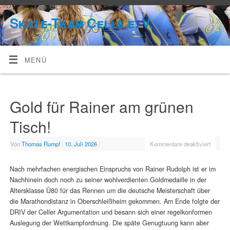
Skate-Team Celle e. V.
MENÜ
Gold für Rainer am grünen
Tisch!
Von
Thomas Rumpf
|
10. Juli 2026
|
Kommentare deaktiviert
Nach mehrfachen energischen Einspruchs von Rainer Rudolph ist er im
Nachhinein doch noch zu seiner wohlverdienten Goldmedaille in der
Altersklasse Ü80 für das Rennen um die deutsche Meisterschaft über
die Marathondistanz in Oberschleißheim gekommen. Am Ende folgte der
DRIV der Celler Argumentation und besann sich einer regelkonformen
Auslegung der Wettkampfordnung. Die späte Genugtuung kann aber