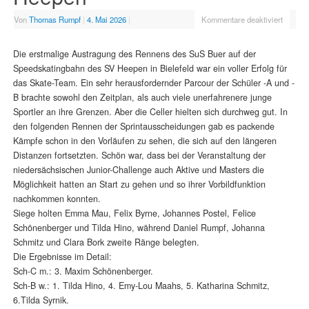
Von
Thomas Rumpf
|
4. Mai 2026
|
Kommentare deaktiviert
Die erstmalige Austragung des Rennens des SuS Buer auf der
Speedskatingbahn des SV Heepen in Bielefeld war ein voller Erfolg für
das Skate-Team. Ein sehr herausfordernder Parcour der Schüler -A und -
B brachte sowohl den Zeitplan, als auch viele unerfahrenere junge
Sportler an ihre Grenzen. Aber die Celler hielten sich durchweg gut. In
den folgenden Rennen der Sprintausscheidungen gab es packende
Kämpfe schon in den Vorläufen zu sehen, die sich auf den längeren
Distanzen fortsetzten. Schön war, dass bei der Veranstaltung der
niedersächsischen Junior-Challenge auch Aktive und Masters die
Möglichkeit hatten an Start zu gehen und so ihrer Vorbildfunktion
nachkommen konnten.
Siege holten Emma Mau, Felix Byrne, Johannes Postel, Felice
Schönenberger und Tilda Hino, während Daniel Rumpf, Johanna
Schmitz und Clara Bork zweite Ränge belegten.
Die Ergebnisse im Detail:
Sch-C m.: 3. Maxim Schönenberger.
Sch-B w.: 1. Tilda Hino, 4. Emy-Lou Maahs, 5. Katharina Schmitz,
6.Tilda Syrnik.