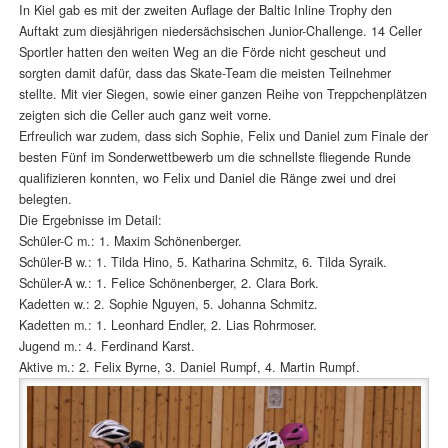
In Kiel gab es mit der zweiten Auflage der Baltic Inline Trophy den
Auftakt zum diesjährigen niedersächsischen Junior-Challenge. 14 Celler
Sportler hatten den weiten Weg an die Förde nicht gescheut und
sorgten damit dafür, dass das Skate-Team die meisten Teilnehmer
stellte. Mit vier Siegen, sowie einer ganzen Reihe von Treppchenplätzen
zeigten sich die Celler auch ganz weit vorne.
Erfreulich war zudem, dass sich Sophie, Felix und Daniel zum Finale der
besten Fünf im Sonderwettbewerb um die schnellste fliegende Runde
qualifizieren konnten, wo Felix und Daniel die Ränge zwei und drei
belegten.
Die Ergebnisse im Detail:
Schüler-C m.: 1. Maxim Schönenberger.
Schüler-B w.: 1. Tilda Hino, 5. Katharina Schmitz, 6. Tilda Syraik.
Schüler-A w.: 1. Felice Schönenberger, 2. Clara Bork.
Kadetten w.: 2. Sophie Nguyen, 5. Johanna Schmitz.
Kadetten m.: 1. Leonhard Endler, 2. Lias Rohrmoser.
Jugend m.: 4. Ferdinand Karst.
Aktive m.: 2. Felix Byrne, 3. Daniel Rumpf, 4. Martin Rumpf.