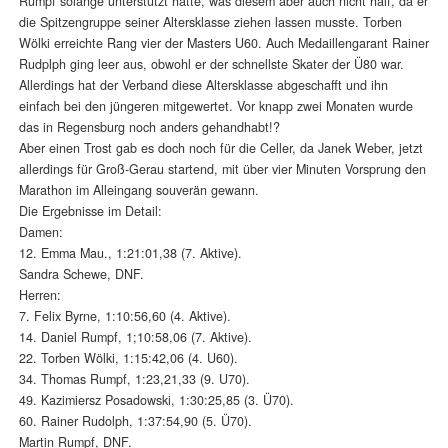
Rumpf solange unterstützt hatte, was diesem aber auch nicht half, da er
die Spitzengruppe seiner Altersklasse ziehen lassen musste. Torben
Wölki erreichte Rang vier der Masters U60. Auch Medaillengarant Rainer
Rudplph ging leer aus, obwohl er der schnellste Skater der Ü80 war.
Allerdings hat der Verband diese Altersklasse abgeschafft und ihn
einfach bei den jüngeren mitgewertet. Vor knapp zwei Monaten wurde
das in Regensburg noch anders gehandhabt!?
Aber einen Trost gab es doch noch für die Celler, da Janek Weber, jetzt
allerdings für Groß-Gerau startend, mit über vier Minuten Vorsprung den
Marathon im Alleingang souverän gewann.
Die Ergebnisse im Detail:
Damen:
12. Emma Mau., 1:21:01,38 (7. Aktive).
Sandra Schewe, DNF.
Herren:
7. Felix Byrne, 1:10:56,60 (4. Aktive).
14. Daniel Rumpf, 1;10:58,06 (7. Aktive).
22. Torben Wölki, 1:15:42,06 (4. U60).
34. Thomas Rumpf, 1:23,21,33 (9. U70).
49. Kazimiersz Posadowski, 1:30:25,85 (3. Ü70).
60. Rainer Rudolph, 1:37:54,90 (5. Ü70).
Martin Rumpf, DNF.