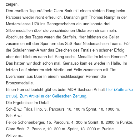
zeigen.
Den zweiten Tag eröffnete Clara Bork mit einem siebten Rang beim
Parcours wieder recht erfreulich. Dananch griff Thomas Rumpf in der
Mastersklasse U70 ins Renngeschehen ein und konnte drei
Silbermedaillen über die verschiedenen Distanzen einsammeln.
Abschluss des Tages waren die Staffeln. Hier bildeten die Celler
zusammen mit den Sportlern des SuS Buer Niedersachsen-Teams. Für
die Schülerinnen-A war das Erreichen des Finals ein schöner Erfolg,
aber dort blieb es dann bei Rang sechs. Medaille im letzen Rennen?
Das hatten wir doch schon mal. Genauso kam es wieder in Halle. Im
letzten Lauf sicherten sich Martin und Felix zusammen mit Tim
Eversmann aus Buer in einem hochklassigen Rennen die
Bronzemedaille.
Einen Fernsehbericht gibt es beim MDR-Sachsen-Anhalt
hier (Zeitmarke
21:36)
.
Zum Artikel in der Celleschen Zeitung.
Die Ergebnisse im Detail:
Sch-B w.: Tilda Hino, 3. Parcours, 16. 100 m Sprint, 10. 1000 m.
Sch-A w.:
Felice Schönenberger, 15. Parcours, 4. 300 m Sprint, 8. 2000 m Punkte.
Clara Bork, 7. Parcour, 10. 300 m Sprint, 13. 2000 m Punkte.
Aktive m.: