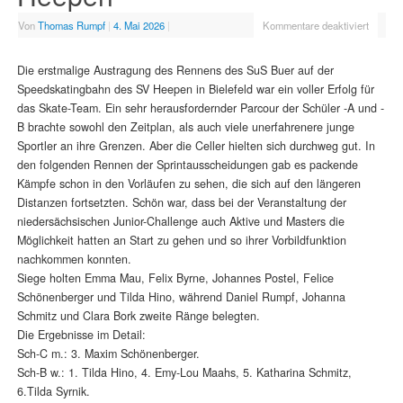
Von
Thomas Rumpf
|
4. Mai 2026
|
Kommentare deaktiviert
Die erstmalige Austragung des Rennens des SuS Buer auf der
Speedskatingbahn des SV Heepen in Bielefeld war ein voller Erfolg für
das Skate-Team. Ein sehr herausfordernder Parcour der Schüler -A und -
B brachte sowohl den Zeitplan, als auch viele unerfahrenere junge
Sportler an ihre Grenzen. Aber die Celler hielten sich durchweg gut. In
den folgenden Rennen der Sprintausscheidungen gab es packende
Kämpfe schon in den Vorläufen zu sehen, die sich auf den längeren
Distanzen fortsetzten. Schön war, dass bei der Veranstaltung der
niedersächsischen Junior-Challenge auch Aktive und Masters die
Möglichkeit hatten an Start zu gehen und so ihrer Vorbildfunktion
nachkommen konnten.
Siege holten Emma Mau, Felix Byrne, Johannes Postel, Felice
Schönenberger und Tilda Hino, während Daniel Rumpf, Johanna
Schmitz und Clara Bork zweite Ränge belegten.
Die Ergebnisse im Detail:
Sch-C m.: 3. Maxim Schönenberger.
Sch-B w.: 1. Tilda Hino, 4. Emy-Lou Maahs, 5. Katharina Schmitz,
6.Tilda Syrnik.