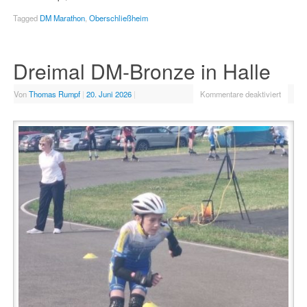
Tagged
DM Marathon
,
Oberschließheim
Dreimal DM-Bronze in Halle
Von
Thomas Rumpf
|
20. Juni 2026
|
Kommentare deaktiviert