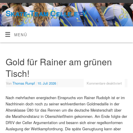
Skate-Team Celle e. V.
MENÜ
Gold für Rainer am grünen
Tisch!
Von
Thomas Rumpf
|
10. Juli 2026
|
Kommentare deaktiviert
Nach mehrfachen energischen Einspruchs von Rainer Rudolph ist er im
Nachhinein doch noch zu seiner wohlverdienten Goldmedaille in der
Altersklasse Ü80 für das Rennen um die deutsche Meisterschaft über
die Marathondistanz in Oberschleißheim gekommen. Am Ende folgte der
DRIV der Celler Argumentation und besann sich einer regelkonformen
Auslegung der Wettkampfordnung. Die späte Genugtuung kann aber