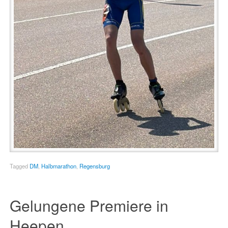
Tagged
DM
,
Halbmarathon
,
Regensburg
Gelungene Premiere in
Heepen