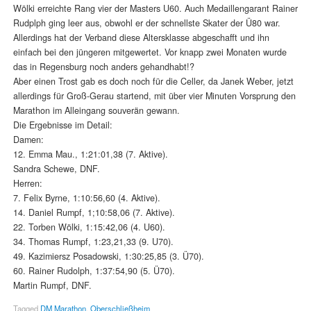
Wölki erreichte Rang vier der Masters U60. Auch Medaillengarant Rainer
Rudplph ging leer aus, obwohl er der schnellste Skater der Ü80 war.
Allerdings hat der Verband diese Altersklasse abgeschafft und ihn
einfach bei den jüngeren mitgewertet. Vor knapp zwei Monaten wurde
das in Regensburg noch anders gehandhabt!?
Aber einen Trost gab es doch noch für die Celler, da Janek Weber, jetzt
allerdings für Groß-Gerau startend, mit über vier Minuten Vorsprung den
Marathon im Alleingang souverän gewann.
Die Ergebnisse im Detail:
Damen:
12. Emma Mau., 1:21:01,38 (7. Aktive).
Sandra Schewe, DNF.
Herren:
7. Felix Byrne, 1:10:56,60 (4. Aktive).
14. Daniel Rumpf, 1;10:58,06 (7. Aktive).
22. Torben Wölki, 1:15:42,06 (4. U60).
34. Thomas Rumpf, 1:23,21,33 (9. U70).
49. Kazimiersz Posadowski, 1:30:25,85 (3. Ü70).
60. Rainer Rudolph, 1:37:54,90 (5. Ü70).
Martin Rumpf, DNF.
Tagged
DM Marathon
,
Oberschließheim