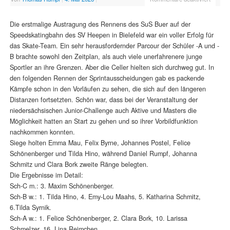
Die erstmalige Austragung des Rennens des SuS Buer auf der
Speedskatingbahn des SV Heepen in Bielefeld war ein voller Erfolg für
das Skate-Team. Ein sehr herausfordernder Parcour der Schüler -A und -
B brachte sowohl den Zeitplan, als auch viele unerfahrenere junge
Sportler an ihre Grenzen. Aber die Celler hielten sich durchweg gut. In
den folgenden Rennen der Sprintausscheidungen gab es packende
Kämpfe schon in den Vorläufen zu sehen, die sich auf den längeren
Distanzen fortsetzten. Schön war, dass bei der Veranstaltung der
niedersächsischen Junior-Challenge auch Aktive und Masters die
Möglichkeit hatten an Start zu gehen und so ihrer Vorbildfunktion
nachkommen konnten.
Siege holten Emma Mau, Felix Byrne, Johannes Postel, Felice
Schönenberger und Tilda Hino, während Daniel Rumpf, Johanna
Schmitz und Clara Bork zweite Ränge belegten.
Die Ergebnisse im Detail:
Sch-C m.: 3. Maxim Schönenberger.
Sch-B w.: 1. Tilda Hino, 4. Emy-Lou Maahs, 5. Katharina Schmitz,
6.Tilda Syrnik.
Sch-A w.: 1. Felice Schönenberger, 2. Clara Bork, 10. Larissa
Schmelzer, 16. Lina Reimchen.