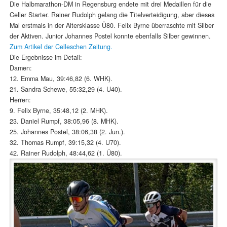
Die Halbmarathon-DM in Regensburg endete mit drei Medaillen für die
Celler Starter. Rainer Rudolph gelang die Titelverteidigung, aber dieses
Mal erstmals in der Altersklasse Ü80. Felix Byrne überraschte mit Silber
der Aktiven. Junior Johannes Postel konnte ebenfalls Silber gewinnen.
Zum Artikel der Celleschen Zeitung.
Die Ergebnisse im Detail:
Damen:
12. Emma Mau, 39:46,82 (6. WHK).
21. Sandra Schewe, 55:32,29 (4. U40).
Herren:
9. Felix Byrne, 35:48,12 (2. MHK).
23. Daniel Rumpf, 38:05,96 (8. MHK).
25. Johannes Postel, 38:06,38 (2. Jun.).
32. Thomas Rumpf, 39:15,32 (4. U70).
42. Rainer Rudolph, 48:44,62 (1. Ü80).