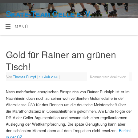
Skate-Team Celle e. V.
MENÜ
Gold für Rainer am grünen
Tisch!
Von
Thomas Rumpf
|
10. Juli 2026
|
Kommentare deaktiviert
Nach mehrfachen energischen Einspruchs von Rainer Rudolph ist er im
Nachhinein doch noch zu seiner wohlverdienten Goldmedaille in der
Altersklasse Ü80 für das Rennen um die deutsche Meisterschaft über
die Marathondistanz in Oberschleißheim gekommen. Am Ende folgte der
DRIV der Celler Argumentation und besann sich einer regelkonformen
Auslegung der Wettkampfordnung. Die späte Genugtuung kann aber
den schönsten Moment oben auf dem Treppchen nicht ersetzen.
Bericht
in der CZ.