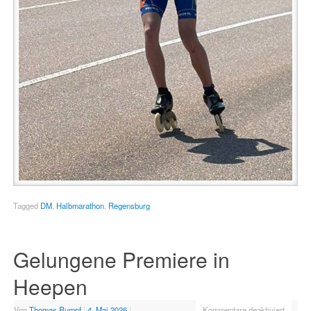
Tagged
DM
,
Halbmarathon
,
Regensburg
Gelungene Premiere in
Heepen
Von
Thomas Rumpf
|
4. Mai 2026
|
Kommentare deaktiviert