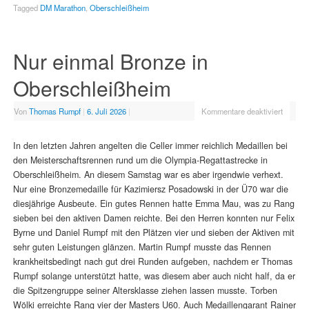
Tagged
DM Marathon
,
Oberschleißheim
Nur einmal Bronze in
Oberschleißheim
Von
Thomas Rumpf
|
6. Juli 2026
|
Kommentare deaktiviert
In den letzten Jahren angelten die Celler immer reichlich Medaillen bei
den Meisterschaftsrennen rund um die Olympia-Regattastrecke in
Oberschleißheim. An diesem Samstag war es aber irgendwie verhext.
Nur eine Bronzemedaille für Kazimiersz Posadowski in der Ü70 war die
diesjährige Ausbeute. Ein gutes Rennen hatte Emma Mau, was zu Rang
sieben bei den aktiven Damen reichte. Bei den Herren konnten nur Felix
Byrne und Daniel Rumpf mit den Plätzen vier und sieben der Aktiven mit
sehr guten Leistungen glänzen. Martin Rumpf musste das Rennen
krankheitsbedingt nach gut drei Runden aufgeben, nachdem er Thomas
Rumpf solange unterstützt hatte, was diesem aber auch nicht half, da er
die Spitzengruppe seiner Altersklasse ziehen lassen musste. Torben
Wölki erreichte Rang vier der Masters U60. Auch Medaillengarant Rainer