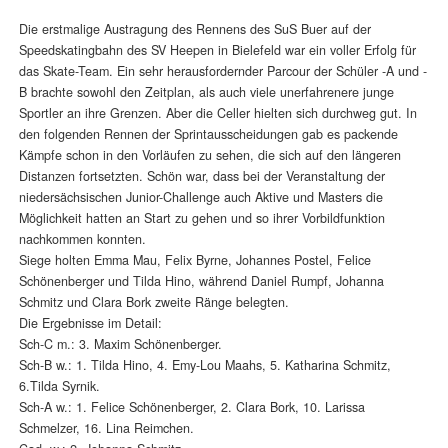
Die erstmalige Austragung des Rennens des SuS Buer auf der
Speedskatingbahn des SV Heepen in Bielefeld war ein voller Erfolg für
das Skate-Team. Ein sehr herausfordernder Parcour der Schüler -A und -
B brachte sowohl den Zeitplan, als auch viele unerfahrenere junge
Sportler an ihre Grenzen. Aber die Celler hielten sich durchweg gut. In
den folgenden Rennen der Sprintausscheidungen gab es packende
Kämpfe schon in den Vorläufen zu sehen, die sich auf den längeren
Distanzen fortsetzten. Schön war, dass bei der Veranstaltung der
niedersächsischen Junior-Challenge auch Aktive und Masters die
Möglichkeit hatten an Start zu gehen und so ihrer Vorbildfunktion
nachkommen konnten.
Siege holten Emma Mau, Felix Byrne, Johannes Postel, Felice
Schönenberger und Tilda Hino, während Daniel Rumpf, Johanna
Schmitz und Clara Bork zweite Ränge belegten.
Die Ergebnisse im Detail:
Sch-C m.: 3. Maxim Schönenberger.
Sch-B w.: 1. Tilda Hino, 4. Emy-Lou Maahs, 5. Katharina Schmitz,
6.Tilda Syrnik.
Sch-A w.: 1. Felice Schönenberger, 2. Clara Bork, 10. Larissa
Schmelzer, 16. Lina Reimchen.