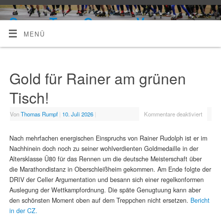
Skate-Team Celle e. V.
MENÜ
Gold für Rainer am grünen
Tisch!
Von
Thomas Rumpf
|
10. Juli 2026
|
Kommentare deaktiviert
Nach mehrfachen energischen Einspruchs von Rainer Rudolph ist er im
Nachhinein doch noch zu seiner wohlverdienten Goldmedaille in der
Altersklasse Ü80 für das Rennen um die deutsche Meisterschaft über
die Marathondistanz in Oberschleißheim gekommen. Am Ende folgte der
DRIV der Celler Argumentation und besann sich einer regelkonformen
Auslegung der Wettkampfordnung. Die späte Genugtuung kann aber
den schönsten Moment oben auf dem Treppchen nicht ersetzen.
Bericht
in der CZ.