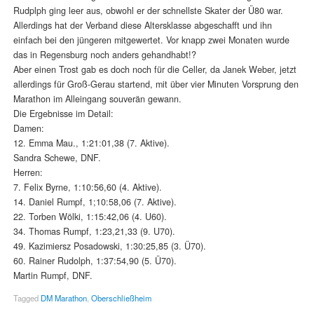
Rudplph ging leer aus, obwohl er der schnellste Skater der Ü80 war.
Allerdings hat der Verband diese Altersklasse abgeschafft und ihn
einfach bei den jüngeren mitgewertet. Vor knapp zwei Monaten wurde
das in Regensburg noch anders gehandhabt!?
Aber einen Trost gab es doch noch für die Celler, da Janek Weber, jetzt
allerdings für Groß-Gerau startend, mit über vier Minuten Vorsprung den
Marathon im Alleingang souverän gewann.
Die Ergebnisse im Detail:
Damen:
12. Emma Mau., 1:21:01,38 (7. Aktive).
Sandra Schewe, DNF.
Herren:
7. Felix Byrne, 1:10:56,60 (4. Aktive).
14. Daniel Rumpf, 1;10:58,06 (7. Aktive).
22. Torben Wölki, 1:15:42,06 (4. U60).
34. Thomas Rumpf, 1:23,21,33 (9. U70).
49. Kazimiersz Posadowski, 1:30:25,85 (3. Ü70).
60. Rainer Rudolph, 1:37:54,90 (5. Ü70).
Martin Rumpf, DNF.
Tagged
DM Marathon
,
Oberschließheim