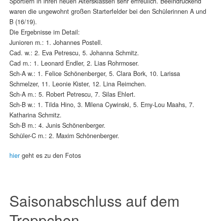
Sportlern in ihren neuen Altersklassen sehr erfreulich. Beeindruckend
waren die ungewohnt großen Starterfelder bei den Schülerinnen A und
B (16/19).
Die Ergebnisse im Detail:
Junioren m.: 1. Johannes Postell.
Cad. w.: 2. Eva Petrescu, 5. Johanna Schmitz.
Cad m.: 1. Leonard Endler, 2. Lias Rohrmoser.
Sch-A w.: 1. Felice Schönenberger, 5. Clara Bork, 10. Larissa
Schmelzer, 11. Leonie Kister, 12. Lina Reimchen.
Sch-A m.: 5. Robert Petrescu, 7. Silas Ehlert.
Sch-B w.: 1. Tilda Hino, 3. Milena Cywinski, 5. Emy-Lou Maahs, 7.
Katharina Schmitz.
Sch-B m.: 4. Junis Schönenberger.
Schüler-C m.: 2. Maxim Schönenberger.
hier
geht es zu den Fotos
Saisonabschluss auf dem
Treppchen