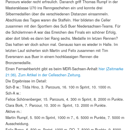
Parcours wieder recht erfreulich. Dananch griff Thomas Rumpf in der
Mastersklasse U70 ins Renngeschehen ein und konnte drei
Silbermedaillen über die verschiedenen Distanzen einsammeln.
Abschluss des Tages waren die Staffeln. Hier bildeten die Celler
zusammen mit den Sportlern des SuS Buer Niedersachsen-Teams. Für
die Schülerinnen-A war das Erreichen des Finals ein schöner Erfolg,
aber dort blieb es dann bei Rang sechs. Medaille im letzen Rennen?
Das hatten wir doch schon mal. Genauso kam es wieder in Halle. Im
letzten Lauf sicherten sich Martin und Felix zusammen mit Tim
Eversmann aus Buer in einem hochklassigen Rennen die
Bronzemedaille.
Einen Fernsehbericht gibt es beim MDR-Sachsen-Anhalt
hier (Zeitmarke
21:36)
.
Zum Artikel in der Celleschen Zeitung.
Die Ergebnisse im Detail:
Sch-B w.: Tilda Hino, 3. Parcours, 16. 100 m Sprint, 10. 1000 m.
Sch-A w.:
Felice Schönenberger, 15. Parcours, 4. 300 m Sprint, 8. 2000 m Punkte.
Clara Bork, 7. Parcour, 10. 300 m Sprint, 13. 2000 m Punkte.
Aktive m.:
Martin Rumpf, 5. 500 m Sprint, 1000 m 7., 6. 5000 m Punkte, 7. 5000 m
Ausscheidung.
Felix Byrne, 6. 500 m Sprint, 1000 m DQ, 7. 5000 m Punkte, 9. 5000