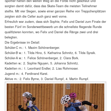
Sportler hatten den weiten Weg an die Förde nicht gescheut und
sorgten damit dafür, dass das Skate-Team die meisten Teilnehmer
stellte. Mit vier Siegen, sowie einer ganzen Reihe von Treppchenplätzen
zeigten sich die Celler auch ganz weit vorne.
Erfreulich war zudem, dass sich Sophie, Felix und Daniel zum Finale der
besten Fünf im Sonderwettbewerb um die schnellste fliegende Runde
qualifizieren konnten, wo Felix und Daniel die Ränge zwei und drei
belegten.
Die Ergebnisse im Detail:
Schüler-C m.: 1. Maxim Schönenberger.
Schüler-B w.: 1. Tilda Hino, 5. Katharina Schmitz, 6. Tilda Syraik.
Schüler-A w.: 1. Felice Schönenberger, 2. Clara Bork.
Kadetten w.: 2. Sophie Nguyen, 5. Johanna Schmitz.
Kadetten m.: 1. Leonhard Endler, 2. Lias Rohrmoser.
Jugend m.: 4. Ferdinand Karst.
Aktive m.: 2. Felix Byrne, 3. Daniel Rumpf, 4. Martin Rumpf.