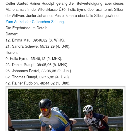
Celler Starter. Rainer Rudolph gelang die Titelverteidigung, aber dieses
Mal erstmals in der Altersklasse Ü80. Felix Byrne überraschte mit Silber
der Aktiven. Junior Johannes Postel konnte ebenfalls Silber gewinnen.
Zum Artikel der Celleschen Zeitung.
Die Ergebnisse im Detail:
Damen:
12. Emma Mau, 39:46,82 (6. WHK).
21. Sandra Schewe, 55:32,29 (4. U40).
Herren:
9. Felix Byrne, 35:48,12 (2. MHK).
23. Daniel Rumpf, 38:05,96 (8. MHK).
25. Johannes Postel, 38:06,38 (2. Jun.).
32. Thomas Rumpf, 39:15,32 (4. U70).
42. Rainer Rudolph, 48:44,62 (1. Ü80).