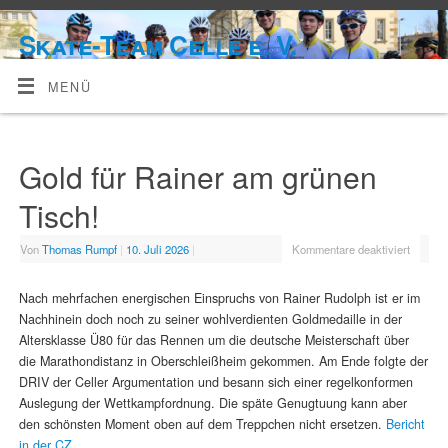
Skate-Team Celle e. V.
MENÜ
Gold für Rainer am grünen
Tisch!
Von
Thomas Rumpf
|
10. Juli 2026
|
Kommentare deaktiviert
Nach mehrfachen energischen Einspruchs von Rainer Rudolph ist er im
Nachhinein doch noch zu seiner wohlverdienten Goldmedaille in der
Altersklasse Ü80 für das Rennen um die deutsche Meisterschaft über
die Marathondistanz in Oberschleißheim gekommen. Am Ende folgte der
DRIV der Celler Argumentation und besann sich einer regelkonformen
Auslegung der Wettkampfordnung. Die späte Genugtuung kann aber
den schönsten Moment oben auf dem Treppchen nicht ersetzen.
Bericht
in der CZ.