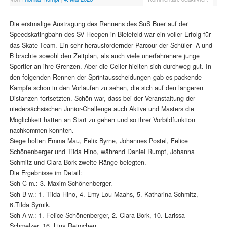
Die erstmalige Austragung des Rennens des SuS Buer auf der
Speedskatingbahn des SV Heepen in Bielefeld war ein voller Erfolg für
das Skate-Team. Ein sehr herausfordernder Parcour der Schüler -A und -
B brachte sowohl den Zeitplan, als auch viele unerfahrenere junge
Sportler an ihre Grenzen. Aber die Celler hielten sich durchweg gut. In
den folgenden Rennen der Sprintausscheidungen gab es packende
Kämpfe schon in den Vorläufen zu sehen, die sich auf den längeren
Distanzen fortsetzten. Schön war, dass bei der Veranstaltung der
niedersächsischen Junior-Challenge auch Aktive und Masters die
Möglichkeit hatten an Start zu gehen und so ihrer Vorbildfunktion
nachkommen konnten.
Siege holten Emma Mau, Felix Byrne, Johannes Postel, Felice
Schönenberger und Tilda Hino, während Daniel Rumpf, Johanna
Schmitz und Clara Bork zweite Ränge belegten.
Die Ergebnisse im Detail:
Sch-C m.: 3. Maxim Schönenberger.
Sch-B w.: 1. Tilda Hino, 4. Emy-Lou Maahs, 5. Katharina Schmitz,
6.Tilda Syrnik.
Sch-A w.: 1. Felice Schönenberger, 2. Clara Bork, 10. Larissa
Schmelzer, 16. Lina Reimchen.