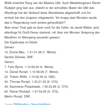
Wölki erreichte Rang vier der Masters U60. Auch Medaillengarant Rainer
Rudplph ging leer aus, obwohl er der schnellste Skater der Ü80 war.
Allerdings hat der Verband diese Altersklasse abgeschafft und ihn
einfach bei den jüngeren mitgewertet. Vor knapp zwei Monaten wurde
das in Regensburg noch anders gehandhabt!?
Aber einen Trost gab es doch noch für die Celler, da Janek Weber, jetzt
allerdings für Groß-Gerau startend, mit über vier Minuten Vorsprung den
Marathon im Alleingang souverän gewann.
Die Ergebnisse im Detail:
Damen:
12. Emma Mau., 1:21:01,38 (7. Aktive).
Sandra Schewe, DNF.
Herren:
7. Felix Byrne, 1:10:56,60 (4. Aktive).
14. Daniel Rumpf, 1;10:58,06 (7. Aktive).
22. Torben Wölki, 1:15:42,06 (4. U60).
34. Thomas Rumpf, 1:23,21,33 (9. U70).
49. Kazimiersz Posadowski, 1:30:25,85 (3. Ü70).
60. Rainer Rudolph, 1:37:54,90 (5. Ü70).
Martin Rumpf, DNF.
Tagged
DM Marathon
,
Oberschließheim