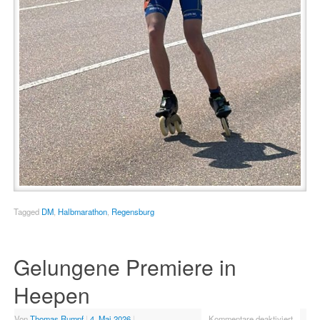
Tagged
DM
,
Halbmarathon
,
Regensburg
Gelungene Premiere in
Heepen
Von
Thomas Rumpf
|
4. Mai 2026
|
Kommentare deaktiviert