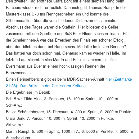
Den zweiten Tag eröffnete Clara Bork mit einem siebten Rang beim
Parcours wieder recht erfreulich. Dananch griff Thomas Rumpf in der
Mastersklasse U70 ins Renngeschehen ein und konnte drei
Silbermedaillen über die verschiedenen Distanzen einsammeln.
Abschluss des Tages waren die Staffeln. Hier bildeten die Celler
zusammen mit den Sportlern des SuS Buer Niedersachsen-Teams. Für
die Schülerinnen-A war das Erreichen des Finals ein schöner Erfolg,
aber dort blieb es dann bei Rang sechs. Medaille im letzen Rennen?
Das hatten wir doch schon mal. Genauso kam es wieder in Halle. Im
letzten Lauf sicherten sich Martin und Felix zusammen mit Tim
Eversmann aus Buer in einem hochklassigen Rennen die
Bronzemedaille.
Einen Fernsehbericht gibt es beim MDR-Sachsen-Anhalt
hier (Zeitmarke
21:36)
.
Zum Artikel in der Celleschen Zeitung.
Die Ergebnisse im Detail:
Sch-B w.: Tilda Hino, 3. Parcours, 16. 100 m Sprint, 10. 1000 m.
Sch-A w.:
Felice Schönenberger, 15. Parcours, 4. 300 m Sprint, 8. 2000 m Punkte.
Clara Bork, 7. Parcour, 10. 300 m Sprint, 13. 2000 m Punkte.
Aktive m.:
Martin Rumpf, 5. 500 m Sprint, 1000 m 7., 6. 5000 m Punkte, 7. 5000 m
Ausscheidung.