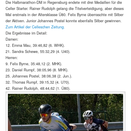
Die Halbmarathon-DM in Regensburg endete mit drei Medaillen für die
Celler Starter. Rainer Rudolph gelang die Titelverteidigung, aber dieses
Mal erstmals in der Altersklasse Ü80. Felix Byrne überraschte mit Silber
der Aktiven. Junior Johannes Postel konnte ebenfalls Silber gewinnen.
Zum Artikel der Celleschen Zeitung.
Die Ergebnisse im Detail:
Damen:
12. Emma Mau, 39:46,82 (6. WHK).
21. Sandra Schewe, 55:32,29 (4. U40).
Herren:
9. Felix Byrne, 35:48,12 (2. MHK).
23. Daniel Rumpf, 38:05,96 (8. MHK).
25. Johannes Postel, 38:06,38 (2. Jun.).
32. Thomas Rumpf, 39:15,32 (4. U70).
42. Rainer Rudolph, 48:44,62 (1. Ü80).