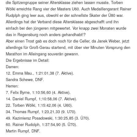
die Spitzengruppe seiner Altersklasse ziehen lassen musste. Torben
Wölki erreichte Rang vier der Masters U60. Auch Medaillengarant Rainer
Rudplph ging leer aus, obwohl er der schnellste Skater der Ü80 war.
Allerdings hat der Verband diese Altersklasse abgeschafft und ihn
einfach bei den jüngeren mitgewertet. Vor knapp zwei Monaten wurde
das in Regensburg noch anders gehandhabt!?
Aber einen Trost gab es doch noch für die Celler, da Janek Weber, jetzt
allerdings für Groß-Gerau startend, mit über vier Minuten Vorsprung den
Marathon im Alleingang souverän gewann.
Die Ergebnisse im Detail:
Damen:
12. Emma Mau., 1:21:01,38 (7. Aktive).
Sandra Schewe, DNF.
Herren:
7. Felix Byrne, 1:10:56,60 (4. Aktive).
14. Daniel Rumpf, 1;10:58,06 (7. Aktive).
22. Torben Wölki, 1:15:42,06 (4. U60).
34. Thomas Rumpf, 1:23,21,33 (9. U70).
49. Kazimiersz Posadowski, 1:30:25,85 (3. Ü70).
60. Rainer Rudolph, 1:37:54,90 (5. Ü70).
Martin Rumpf, DNF.