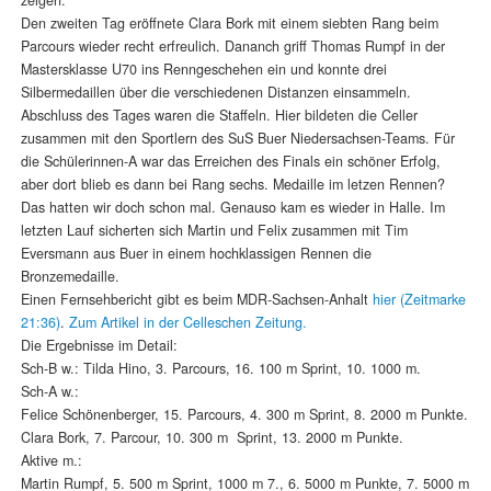
Den zweiten Tag eröffnete Clara Bork mit einem siebten Rang beim
Parcours wieder recht erfreulich. Dananch griff Thomas Rumpf in der
Mastersklasse U70 ins Renngeschehen ein und konnte drei
Silbermedaillen über die verschiedenen Distanzen einsammeln.
Abschluss des Tages waren die Staffeln. Hier bildeten die Celler
zusammen mit den Sportlern des SuS Buer Niedersachsen-Teams. Für
die Schülerinnen-A war das Erreichen des Finals ein schöner Erfolg,
aber dort blieb es dann bei Rang sechs. Medaille im letzen Rennen?
Das hatten wir doch schon mal. Genauso kam es wieder in Halle. Im
letzten Lauf sicherten sich Martin und Felix zusammen mit Tim
Eversmann aus Buer in einem hochklassigen Rennen die
Bronzemedaille.
Einen Fernsehbericht gibt es beim MDR-Sachsen-Anhalt
hier (Zeitmarke
21:36)
.
Zum Artikel in der Celleschen Zeitung.
Die Ergebnisse im Detail:
Sch-B w.: Tilda Hino, 3. Parcours, 16. 100 m Sprint, 10. 1000 m.
Sch-A w.:
Felice Schönenberger, 15. Parcours, 4. 300 m Sprint, 8. 2000 m Punkte.
Clara Bork, 7. Parcour, 10. 300 m Sprint, 13. 2000 m Punkte.
Aktive m.:
Martin Rumpf, 5. 500 m Sprint, 1000 m 7., 6. 5000 m Punkte, 7. 5000 m