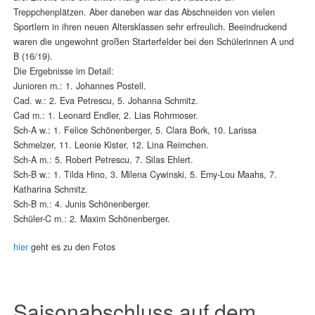
Treppchenplätzen. Aber daneben war das Abschneiden von vielen
Sportlern in ihren neuen Altersklassen sehr erfreulich. Beeindruckend
waren die ungewohnt großen Starterfelder bei den Schülerinnen A und
B (16/19).
Die Ergebnisse im Detail:
Junioren m.: 1. Johannes Postell.
Cad. w.: 2. Eva Petrescu, 5. Johanna Schmitz.
Cad m.: 1. Leonard Endler, 2. Lias Rohrmoser.
Sch-A w.: 1. Felice Schönenberger, 5. Clara Bork, 10. Larissa
Schmelzer, 11. Leonie Kister, 12. Lina Reimchen.
Sch-A m.: 5. Robert Petrescu, 7. Silas Ehlert.
Sch-B w.: 1. Tilda Hino, 3. Milena Cywinski, 5. Emy-Lou Maahs, 7.
Katharina Schmitz.
Sch-B m.: 4. Junis Schönenberger.
Schüler-C m.: 2. Maxim Schönenberger.
hier
geht es zu den Fotos
Saisonabschluss auf dem