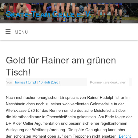
Skate-Team Celle e. V.
MENÜ
Gold für Rainer am grünen
Tisch!
Von
Thomas Rumpf
|
10. Juli 2026
|
Kommentare deaktiviert
Nach mehrfachen energischen Einspruchs von Rainer Rudolph ist er im
Nachhinein doch noch zu seiner wohlverdienten Goldmedaille in der
Altersklasse Ü80 für das Rennen um die deutsche Meisterschaft über
die Marathondistanz in Oberschleißheim gekommen. Am Ende folgte der
DRIV der Celler Argumentation und besann sich einer regelkonformen
Auslegung der Wettkampfordnung. Die späte Genugtuung kann aber
den schönsten Moment oben auf dem Treppchen nicht ersetzen.
Bericht