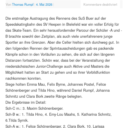
Von
Thomas Rumpf
|
4. Mai 2026
|
Kommentare deaktiviert
Die erstmalige Austragung des Rennens des SuS Buer auf der
Speedskatingbahn des SV Heepen in Bielefeld war ein voller Erfolg für
das Skate-Team. Ein sehr herausfordernder Parcour der Schüler -A und -
B brachte sowohl den Zeitplan, als auch viele unerfahrenere junge
Sportler an ihre Grenzen. Aber die Celler hielten sich durchweg gut. In
den folgenden Rennen der Sprintausscheidungen gab es packende
Kämpfe schon in den Vorläufen zu sehen, die sich auf den längeren
Distanzen fortsetzten. Schön war, dass bei der Veranstaltung der
niedersächsischen Junior-Challenge auch Aktive und Masters die
Möglichkeit hatten an Start zu gehen und so ihrer Vorbildfunktion
nachkommen konnten.
Siege holten Emma Mau, Felix Byrne, Johannes Postel, Felice
Schönenberger und Tilda Hino, während Daniel Rumpf, Johanna
Schmitz und Clara Bork zweite Ränge belegten.
Die Ergebnisse im Detail:
Sch-C m.: 3. Maxim Schönenberger.
Sch-B w.: 1. Tilda Hino, 4. Emy-Lou Maahs, 5. Katharina Schmitz,
6.Tilda Syrnik.
Sch-A w.: 1. Felice Schönenberger, 2. Clara Bork, 10. Larissa