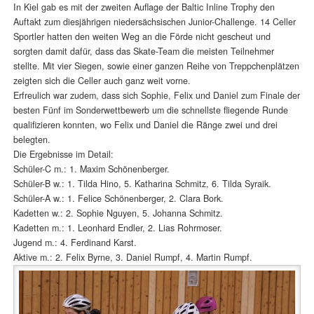
In Kiel gab es mit der zweiten Auflage der Baltic Inline Trophy den
Auftakt zum diesjährigen niedersächsischen Junior-Challenge. 14 Celler
Sportler hatten den weiten Weg an die Förde nicht gescheut und
sorgten damit dafür, dass das Skate-Team die meisten Teilnehmer
stellte. Mit vier Siegen, sowie einer ganzen Reihe von Treppchenplätzen
zeigten sich die Celler auch ganz weit vorne.
Erfreulich war zudem, dass sich Sophie, Felix und Daniel zum Finale der
besten Fünf im Sonderwettbewerb um die schnellste fliegende Runde
qualifizieren konnten, wo Felix und Daniel die Ränge zwei und drei
belegten.
Die Ergebnisse im Detail:
Schüler-C m.: 1. Maxim Schönenberger.
Schüler-B w.: 1. Tilda Hino, 5. Katharina Schmitz, 6. Tilda Syraik.
Schüler-A w.: 1. Felice Schönenberger, 2. Clara Bork.
Kadetten w.: 2. Sophie Nguyen, 5. Johanna Schmitz.
Kadetten m.: 1. Leonhard Endler, 2. Lias Rohrmoser.
Jugend m.: 4. Ferdinand Karst.
Aktive m.: 2. Felix Byrne, 3. Daniel Rumpf, 4. Martin Rumpf.