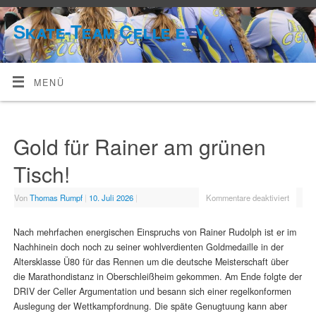
Skate-Team Celle e. V.
MENÜ
Gold für Rainer am grünen
Tisch!
Von
Thomas Rumpf
|
10. Juli 2026
|
Kommentare deaktiviert
Nach mehrfachen energischen Einspruchs von Rainer Rudolph ist er im
Nachhinein doch noch zu seiner wohlverdienten Goldmedaille in der
Altersklasse Ü80 für das Rennen um die deutsche Meisterschaft über
die Marathondistanz in Oberschleißheim gekommen. Am Ende folgte der
DRIV der Celler Argumentation und besann sich einer regelkonformen
Auslegung der Wettkampfordnung. Die späte Genugtuung kann aber