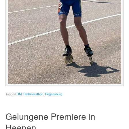
Tagged
DM
,
Halbmarathon
,
Regensburg
Gelungene Premiere in
Heepen