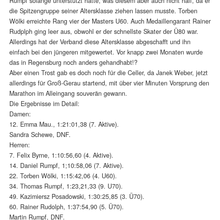
Rumpf solange unterstützt hatte, was diesem aber auch nicht half, da er
die Spitzengruppe seiner Altersklasse ziehen lassen musste. Torben
Wölki erreichte Rang vier der Masters U60. Auch Medaillengarant Rainer
Rudplph ging leer aus, obwohl er der schnellste Skater der Ü80 war.
Allerdings hat der Verband diese Altersklasse abgeschafft und ihn
einfach bei den jüngeren mitgewertet. Vor knapp zwei Monaten wurde
das in Regensburg noch anders gehandhabt!?
Aber einen Trost gab es doch noch für die Celler, da Janek Weber, jetzt
allerdings für Groß-Gerau startend, mit über vier Minuten Vorsprung den
Marathon im Alleingang souverän gewann.
Die Ergebnisse im Detail:
Damen:
12. Emma Mau., 1:21:01,38 (7. Aktive).
Sandra Schewe, DNF.
Herren:
7. Felix Byrne, 1:10:56,60 (4. Aktive).
14. Daniel Rumpf, 1;10:58,06 (7. Aktive).
22. Torben Wölki, 1:15:42,06 (4. U60).
34. Thomas Rumpf, 1:23,21,33 (9. U70).
49. Kazimiersz Posadowski, 1:30:25,85 (3. Ü70).
60. Rainer Rudolph, 1:37:54,90 (5. Ü70).
Martin Rumpf, DNF.