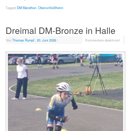
Tagged
DM Marathon
,
Oberschließheim
Dreimal DM-Bronze in Halle
Von
Thomas Rumpf
|
20. Juni 2026
|
Kommentare deaktiviert