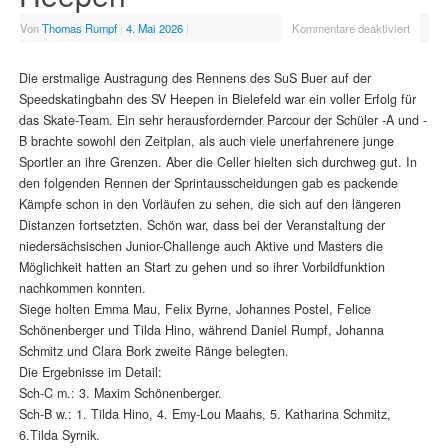
Von
Thomas Rumpf
|
4. Mai 2026
|
Kommentare deaktiviert
Die erstmalige Austragung des Rennens des SuS Buer auf der
Speedskatingbahn des SV Heepen in Bielefeld war ein voller Erfolg für
das Skate-Team. Ein sehr herausfordernder Parcour der Schüler -A und -
B brachte sowohl den Zeitplan, als auch viele unerfahrenere junge
Sportler an ihre Grenzen. Aber die Celler hielten sich durchweg gut. In
den folgenden Rennen der Sprintausscheidungen gab es packende
Kämpfe schon in den Vorläufen zu sehen, die sich auf den längeren
Distanzen fortsetzten. Schön war, dass bei der Veranstaltung der
niedersächsischen Junior-Challenge auch Aktive und Masters die
Möglichkeit hatten an Start zu gehen und so ihrer Vorbildfunktion
nachkommen konnten.
Siege holten Emma Mau, Felix Byrne, Johannes Postel, Felice
Schönenberger und Tilda Hino, während Daniel Rumpf, Johanna
Schmitz und Clara Bork zweite Ränge belegten.
Die Ergebnisse im Detail:
Sch-C m.: 3. Maxim Schönenberger.
Sch-B w.: 1. Tilda Hino, 4. Emy-Lou Maahs, 5. Katharina Schmitz,
6.Tilda Syrnik.