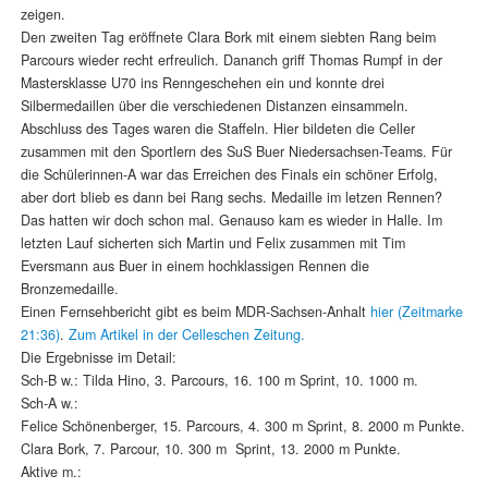
zeigen.
Den zweiten Tag eröffnete Clara Bork mit einem siebten Rang beim
Parcours wieder recht erfreulich. Dananch griff Thomas Rumpf in der
Mastersklasse U70 ins Renngeschehen ein und konnte drei
Silbermedaillen über die verschiedenen Distanzen einsammeln.
Abschluss des Tages waren die Staffeln. Hier bildeten die Celler
zusammen mit den Sportlern des SuS Buer Niedersachsen-Teams. Für
die Schülerinnen-A war das Erreichen des Finals ein schöner Erfolg,
aber dort blieb es dann bei Rang sechs. Medaille im letzen Rennen?
Das hatten wir doch schon mal. Genauso kam es wieder in Halle. Im
letzten Lauf sicherten sich Martin und Felix zusammen mit Tim
Eversmann aus Buer in einem hochklassigen Rennen die
Bronzemedaille.
Einen Fernsehbericht gibt es beim MDR-Sachsen-Anhalt
hier (Zeitmarke
21:36)
.
Zum Artikel in der Celleschen Zeitung.
Die Ergebnisse im Detail:
Sch-B w.: Tilda Hino, 3. Parcours, 16. 100 m Sprint, 10. 1000 m.
Sch-A w.:
Felice Schönenberger, 15. Parcours, 4. 300 m Sprint, 8. 2000 m Punkte.
Clara Bork, 7. Parcour, 10. 300 m Sprint, 13. 2000 m Punkte.
Aktive m.: