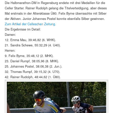
Die Halbmarathon-DM in Regensburg endete mit drei Medaillen für die
Celler Starter. Rainer Rudolph gelang die Titelverteidigung, aber dieses
Mal erstmals in der Altersklasse Ü80. Felix Byrne überraschte mit Silber
der Aktiven. Junior Johannes Postel konnte ebenfalls Silber gewinnen.
Zum Artikel der Celleschen Zeitung.
Die Ergebnisse im Detail:
Damen:
12. Emma Mau, 39:46,82 (6. WHK).
21. Sandra Schewe, 55:32,29 (4. U40).
Herren:
9. Felix Byrne, 35:48,12 (2. MHK).
23. Daniel Rumpf, 38:05,96 (8. MHK).
25. Johannes Postel, 38:06,38 (2. Jun.).
32. Thomas Rumpf, 39:15,32 (4. U70).
42. Rainer Rudolph, 48:44,62 (1. Ü80).