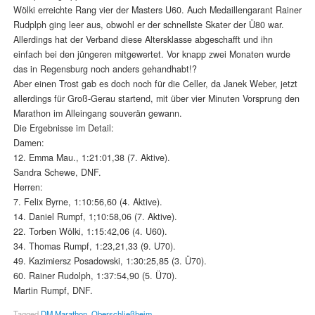
Wölki erreichte Rang vier der Masters U60. Auch Medaillengarant Rainer
Rudplph ging leer aus, obwohl er der schnellste Skater der Ü80 war.
Allerdings hat der Verband diese Altersklasse abgeschafft und ihn
einfach bei den jüngeren mitgewertet. Vor knapp zwei Monaten wurde
das in Regensburg noch anders gehandhabt!?
Aber einen Trost gab es doch noch für die Celler, da Janek Weber, jetzt
allerdings für Groß-Gerau startend, mit über vier Minuten Vorsprung den
Marathon im Alleingang souverän gewann.
Die Ergebnisse im Detail:
Damen:
12. Emma Mau., 1:21:01,38 (7. Aktive).
Sandra Schewe, DNF.
Herren:
7. Felix Byrne, 1:10:56,60 (4. Aktive).
14. Daniel Rumpf, 1;10:58,06 (7. Aktive).
22. Torben Wölki, 1:15:42,06 (4. U60).
34. Thomas Rumpf, 1:23,21,33 (9. U70).
49. Kazimiersz Posadowski, 1:30:25,85 (3. Ü70).
60. Rainer Rudolph, 1:37:54,90 (5. Ü70).
Martin Rumpf, DNF.
Tagged
DM Marathon
,
Oberschließheim