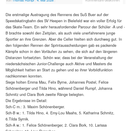
Von
Thomas Rumpf
|
4. Mai 2026
|
Kommentare deaktiviert
Die erstmalige Austragung des Rennens des SuS Buer auf der
Speedskatingbahn des SV Heepen in Bielefeld war ein voller Erfolg für
das Skate-Team. Ein sehr herausfordernder Parcour der Schüler -A und -
B brachte sowohl den Zeitplan, als auch viele unerfahrenere junge
Sportler an ihre Grenzen. Aber die Celler hielten sich durchweg gut. In
den folgenden Rennen der Sprintausscheidungen gab es packende
Kämpfe schon in den Vorläufen zu sehen, die sich auf den längeren
Distanzen fortsetzten. Schön war, dass bei der Veranstaltung der
niedersächsischen Junior-Challenge auch Aktive und Masters die
Möglichkeit hatten an Start zu gehen und so ihrer Vorbildfunktion
nachkommen konnten.
Siege holten Emma Mau, Felix Byrne, Johannes Postel, Felice
Schönenberger und Tilda Hino, während Daniel Rumpf, Johanna
Schmitz und Clara Bork zweite Ränge belegten.
Die Ergebnisse im Detail:
Sch-C m.: 3. Maxim Schönenberger.
Sch-B w.: 1. Tilda Hino, 4. Emy-Lou Maahs, 5. Katharina Schmitz,
6.Tilda Syrnik.
Sch-A w.: 1. Felice Schönenberger, 2. Clara Bork, 10. Larissa