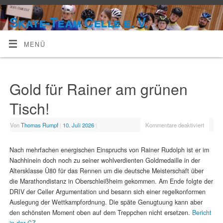
Skate-Team Celle e. V.
MENÜ
Gold für Rainer am grünen
Tisch!
Von
Thomas Rumpf
|
10. Juli 2026
|
Kommentare deaktiviert
Nach mehrfachen energischen Einspruchs von Rainer Rudolph ist er im
Nachhinein doch noch zu seiner wohlverdienten Goldmedaille in der
Altersklasse Ü80 für das Rennen um die deutsche Meisterschaft über
die Marathondistanz in Oberschleißheim gekommen. Am Ende folgte der
DRIV der Celler Argumentation und besann sich einer regelkonformen
Auslegung der Wettkampfordnung. Die späte Genugtuung kann aber
den schönsten Moment oben auf dem Treppchen nicht ersetzen.
Bericht
in der CZ.