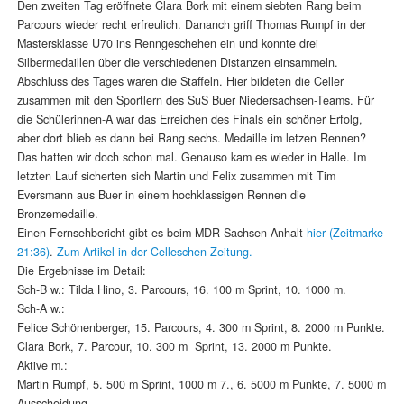
Den zweiten Tag eröffnete Clara Bork mit einem siebten Rang beim
Parcours wieder recht erfreulich. Dananch griff Thomas Rumpf in der
Mastersklasse U70 ins Renngeschehen ein und konnte drei
Silbermedaillen über die verschiedenen Distanzen einsammeln.
Abschluss des Tages waren die Staffeln. Hier bildeten die Celler
zusammen mit den Sportlern des SuS Buer Niedersachsen-Teams. Für
die Schülerinnen-A war das Erreichen des Finals ein schöner Erfolg,
aber dort blieb es dann bei Rang sechs. Medaille im letzen Rennen?
Das hatten wir doch schon mal. Genauso kam es wieder in Halle. Im
letzten Lauf sicherten sich Martin und Felix zusammen mit Tim
Eversmann aus Buer in einem hochklassigen Rennen die
Bronzemedaille.
Einen Fernsehbericht gibt es beim MDR-Sachsen-Anhalt
hier (Zeitmarke
21:36)
.
Zum Artikel in der Celleschen Zeitung.
Die Ergebnisse im Detail:
Sch-B w.: Tilda Hino, 3. Parcours, 16. 100 m Sprint, 10. 1000 m.
Sch-A w.:
Felice Schönenberger, 15. Parcours, 4. 300 m Sprint, 8. 2000 m Punkte.
Clara Bork, 7. Parcour, 10. 300 m Sprint, 13. 2000 m Punkte.
Aktive m.:
Martin Rumpf, 5. 500 m Sprint, 1000 m 7., 6. 5000 m Punkte, 7. 5000 m
Ausscheidung.