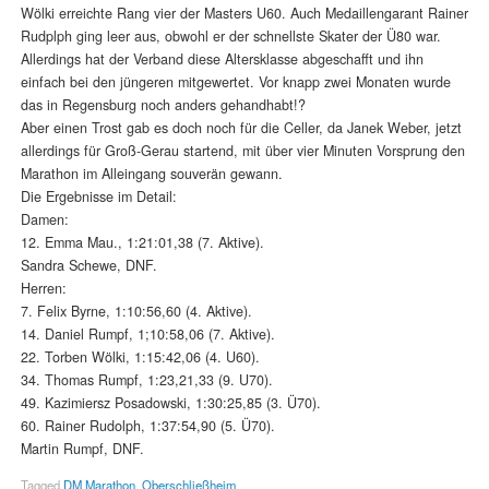
Wölki erreichte Rang vier der Masters U60. Auch Medaillengarant Rainer
Rudplph ging leer aus, obwohl er der schnellste Skater der Ü80 war.
Allerdings hat der Verband diese Altersklasse abgeschafft und ihn
einfach bei den jüngeren mitgewertet. Vor knapp zwei Monaten wurde
das in Regensburg noch anders gehandhabt!?
Aber einen Trost gab es doch noch für die Celler, da Janek Weber, jetzt
allerdings für Groß-Gerau startend, mit über vier Minuten Vorsprung den
Marathon im Alleingang souverän gewann.
Die Ergebnisse im Detail:
Damen:
12. Emma Mau., 1:21:01,38 (7. Aktive).
Sandra Schewe, DNF.
Herren:
7. Felix Byrne, 1:10:56,60 (4. Aktive).
14. Daniel Rumpf, 1;10:58,06 (7. Aktive).
22. Torben Wölki, 1:15:42,06 (4. U60).
34. Thomas Rumpf, 1:23,21,33 (9. U70).
49. Kazimiersz Posadowski, 1:30:25,85 (3. Ü70).
60. Rainer Rudolph, 1:37:54,90 (5. Ü70).
Martin Rumpf, DNF.
Tagged
DM Marathon
,
Oberschließheim