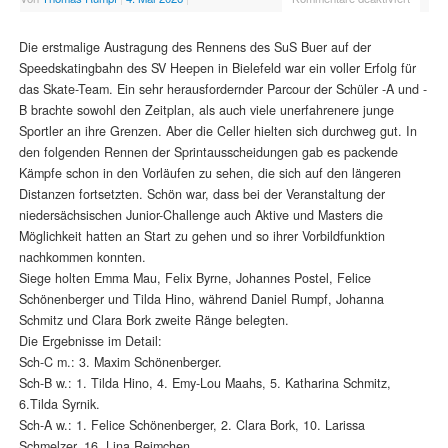
Die erstmalige Austragung des Rennens des SuS Buer auf der
Speedskatingbahn des SV Heepen in Bielefeld war ein voller Erfolg für
das Skate-Team. Ein sehr herausfordernder Parcour der Schüler -A und -
B brachte sowohl den Zeitplan, als auch viele unerfahrenere junge
Sportler an ihre Grenzen. Aber die Celler hielten sich durchweg gut. In
den folgenden Rennen der Sprintausscheidungen gab es packende
Kämpfe schon in den Vorläufen zu sehen, die sich auf den längeren
Distanzen fortsetzten. Schön war, dass bei der Veranstaltung der
niedersächsischen Junior-Challenge auch Aktive und Masters die
Möglichkeit hatten an Start zu gehen und so ihrer Vorbildfunktion
nachkommen konnten.
Siege holten Emma Mau, Felix Byrne, Johannes Postel, Felice
Schönenberger und Tilda Hino, während Daniel Rumpf, Johanna
Schmitz und Clara Bork zweite Ränge belegten.
Die Ergebnisse im Detail:
Sch-C m.: 3. Maxim Schönenberger.
Sch-B w.: 1. Tilda Hino, 4. Emy-Lou Maahs, 5. Katharina Schmitz,
6.Tilda Syrnik.
Sch-A w.: 1. Felice Schönenberger, 2. Clara Bork, 10. Larissa
Schmelzer, 16. Lina Reimchen.