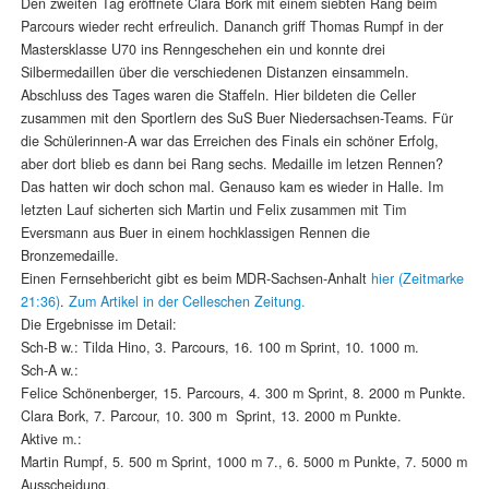
Den zweiten Tag eröffnete Clara Bork mit einem siebten Rang beim
Parcours wieder recht erfreulich. Dananch griff Thomas Rumpf in der
Mastersklasse U70 ins Renngeschehen ein und konnte drei
Silbermedaillen über die verschiedenen Distanzen einsammeln.
Abschluss des Tages waren die Staffeln. Hier bildeten die Celler
zusammen mit den Sportlern des SuS Buer Niedersachsen-Teams. Für
die Schülerinnen-A war das Erreichen des Finals ein schöner Erfolg,
aber dort blieb es dann bei Rang sechs. Medaille im letzen Rennen?
Das hatten wir doch schon mal. Genauso kam es wieder in Halle. Im
letzten Lauf sicherten sich Martin und Felix zusammen mit Tim
Eversmann aus Buer in einem hochklassigen Rennen die
Bronzemedaille.
Einen Fernsehbericht gibt es beim MDR-Sachsen-Anhalt
hier (Zeitmarke
21:36)
.
Zum Artikel in der Celleschen Zeitung.
Die Ergebnisse im Detail:
Sch-B w.: Tilda Hino, 3. Parcours, 16. 100 m Sprint, 10. 1000 m.
Sch-A w.:
Felice Schönenberger, 15. Parcours, 4. 300 m Sprint, 8. 2000 m Punkte.
Clara Bork, 7. Parcour, 10. 300 m Sprint, 13. 2000 m Punkte.
Aktive m.:
Martin Rumpf, 5. 500 m Sprint, 1000 m 7., 6. 5000 m Punkte, 7. 5000 m
Ausscheidung.