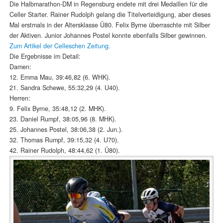
Die Halbmarathon-DM in Regensburg endete mit drei Medaillen für die
Celler Starter. Rainer Rudolph gelang die Titelverteidigung, aber dieses
Mal erstmals in der Altersklasse Ü80. Felix Byrne überraschte mit Silber
der Aktiven. Junior Johannes Postel konnte ebenfalls Silber gewinnen.
Zum Artikel der Celleschen Zeitung.
Die Ergebnisse im Detail:
Damen:
12. Emma Mau, 39:46,82 (6. WHK).
21. Sandra Schewe, 55:32,29 (4. U40).
Herren:
9. Felix Byrne, 35:48,12 (2. MHK).
23. Daniel Rumpf, 38:05,96 (8. MHK).
25. Johannes Postel, 38:06,38 (2. Jun.).
32. Thomas Rumpf, 39:15,32 (4. U70).
42. Rainer Rudolph, 48:44,62 (1. Ü80).