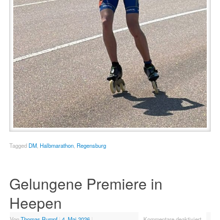
Tagged
DM
,
Halbmarathon
,
Regensburg
Gelungene Premiere in
Heepen
Von
Thomas Rumpf
|
4. Mai 2026
|
Kommentare deaktiviert