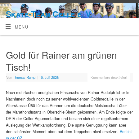
Skate-Team Celle e. V.
MENÜ
Gold für Rainer am grünen
Tisch!
Von
Thomas Rumpf
|
10. Juli 2026
|
Kommentare deaktiviert
Nach mehrfachen energischen Einspruchs von Rainer Rudolph ist er im
Nachhinein doch noch zu seiner wohlverdienten Goldmedaille in der
Altersklasse Ü80 für das Rennen um die deutsche Meisterschaft über
die Marathondistanz in Oberschleißheim gekommen. Am Ende folgte der
DRIV der Celler Argumentation und besann sich einer regelkonformen
Auslegung der Wettkampfordnung. Die späte Genugtuung kann aber
den schönsten Moment oben auf dem Treppchen nicht ersetzen.
Bericht
in der CZ.