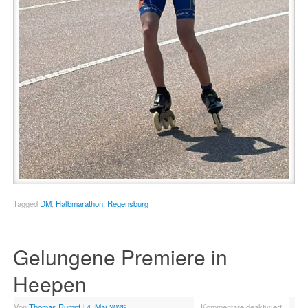
Tagged
DM
,
Halbmarathon
,
Regensburg
Gelungene Premiere in
Heepen
Von
Thomas Rumpf
|
4. Mai 2026
|
Kommentare deaktiviert