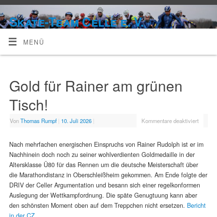
Skate-Team Celle e. V.
MENÜ
Gold für Rainer am grünen
Tisch!
Von
Thomas Rumpf
|
10. Juli 2026
|
Kommentare deaktiviert
Nach mehrfachen energischen Einspruchs von Rainer Rudolph ist er im
Nachhinein doch noch zu seiner wohlverdienten Goldmedaille in der
Altersklasse Ü80 für das Rennen um die deutsche Meisterschaft über
die Marathondistanz in Oberschleißheim gekommen. Am Ende folgte der
DRIV der Celler Argumentation und besann sich einer regelkonformen
Auslegung der Wettkampfordnung. Die späte Genugtuung kann aber
den schönsten Moment oben auf dem Treppchen nicht ersetzen.
Bericht
in der CZ.