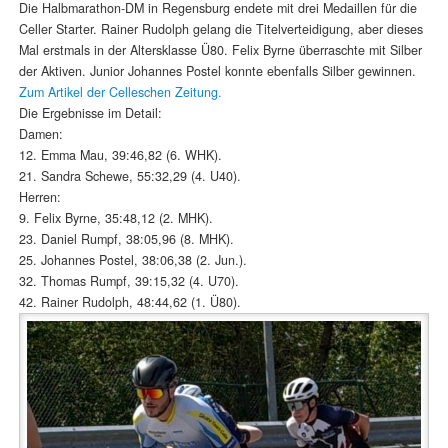
Die Halbmarathon-DM in Regensburg endete mit drei Medaillen für die
Celler Starter. Rainer Rudolph gelang die Titelverteidigung, aber dieses
Mal erstmals in der Altersklasse Ü80. Felix Byrne überraschte mit Silber
der Aktiven. Junior Johannes Postel konnte ebenfalls Silber gewinnen.
Zum Artikel der Celleschen Zeitung.
Die Ergebnisse im Detail:
Damen:
12. Emma Mau, 39:46,82 (6. WHK).
21. Sandra Schewe, 55:32,29 (4. U40).
Herren:
9. Felix Byrne, 35:48,12 (2. MHK).
23. Daniel Rumpf, 38:05,96 (8. MHK).
25. Johannes Postel, 38:06,38 (2. Jun.).
32. Thomas Rumpf, 39:15,32 (4. U70).
42. Rainer Rudolph, 48:44,62 (1. Ü80).