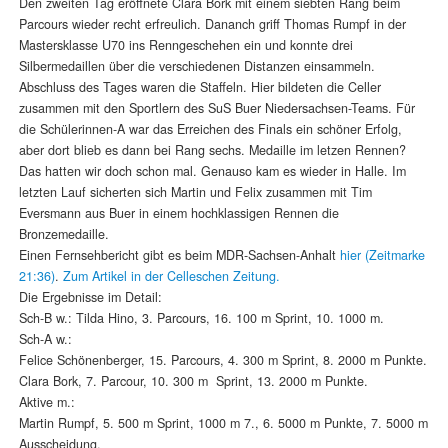
Den zweiten Tag eröffnete Clara Bork mit einem siebten Rang beim
Parcours wieder recht erfreulich. Dananch griff Thomas Rumpf in der
Mastersklasse U70 ins Renngeschehen ein und konnte drei
Silbermedaillen über die verschiedenen Distanzen einsammeln.
Abschluss des Tages waren die Staffeln. Hier bildeten die Celler
zusammen mit den Sportlern des SuS Buer Niedersachsen-Teams. Für
die Schülerinnen-A war das Erreichen des Finals ein schöner Erfolg,
aber dort blieb es dann bei Rang sechs. Medaille im letzen Rennen?
Das hatten wir doch schon mal. Genauso kam es wieder in Halle. Im
letzten Lauf sicherten sich Martin und Felix zusammen mit Tim
Eversmann aus Buer in einem hochklassigen Rennen die
Bronzemedaille.
Einen Fernsehbericht gibt es beim MDR-Sachsen-Anhalt
hier (Zeitmarke
21:36)
.
Zum Artikel in der Celleschen Zeitung.
Die Ergebnisse im Detail:
Sch-B w.: Tilda Hino, 3. Parcours, 16. 100 m Sprint, 10. 1000 m.
Sch-A w.:
Felice Schönenberger, 15. Parcours, 4. 300 m Sprint, 8. 2000 m Punkte.
Clara Bork, 7. Parcour, 10. 300 m Sprint, 13. 2000 m Punkte.
Aktive m.:
Martin Rumpf, 5. 500 m Sprint, 1000 m 7., 6. 5000 m Punkte, 7. 5000 m
Ausscheidung.