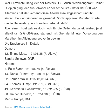
Wölki erreichte Rang vier der Masters U60. Auch Medaillengarant Rainer
Rudplph ging leer aus, obwohl er der schnellste Skater der Ü80 war.
Allerdings hat der Verband diese Altersklasse abgeschafft und ihn
einfach bei den jüngeren mitgewertet. Vor knapp zwei Monaten wurde
das in Regensburg noch anders gehandhabt!?
Aber einen Trost gab es doch noch für die Celler, da Janek Weber, jetzt
allerdings für Groß-Gerau startend, mit über vier Minuten Vorsprung den
Marathon im Alleingang souverän gewann.
Die Ergebnisse im Detail:
Damen:
12. Emma Mau., 1:21:01,38 (7. Aktive).
Sandra Schewe, DNF.
Herren:
7. Felix Byrne, 1:10:56,60 (4. Aktive).
14. Daniel Rumpf, 1;10:58,06 (7. Aktive).
22. Torben Wölki, 1:15:42,06 (4. U60).
34. Thomas Rumpf, 1:23,21,33 (9. U70).
49. Kazimiersz Posadowski, 1:30:25,85 (3. Ü70).
60. Rainer Rudolph, 1:37:54,90 (5. Ü70).
Martin Rumpf, DNF.
Tagged
DM Marathon
,
Oberschließheim