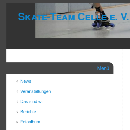
Skate-Team Celle e. V.
Menü
News
Veranstaltungen
Das sind wir
Berichte
Fotoalbum