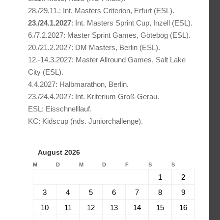
28./29.11.: Int. Masters Criterion, Erfurt (ESL).
23./24.1.2027
: Int. Masters Sprint Cup, Inzell (ESL).
6./7.2.2027: Master Sprint Games, Götebog (ESL).
20./21.2.2027: DM Masters, Berlin (ESL).
12.-14.3.2027: Master Allround Games, Salt Lake
City (ESL).
4.4.2027: Halbmarathon, Berlin.
23./24.4.2027: Int. Kriterium Groß-Gerau.
ESL: Eisschnelllauf.
KC: Kidscup (nds. Juniorchallenge).
August 2026
M
D
M
D
F
S
S
1
2
3
4
5
6
7
8
9
10
11
12
13
14
15
16