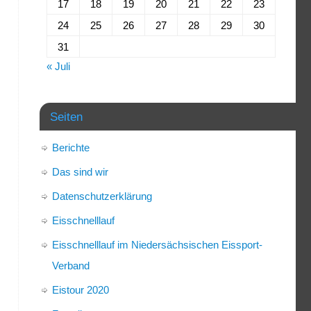
17
18
19
20
21
22
23
24
25
26
27
28
29
30
31
« Juli
Seiten
Berichte
Das sind wir
Datenschutzerklärung
Eisschnelllauf
Eisschnelllauf im Niedersächsischen Eissport-
Verband
Eistour 2020