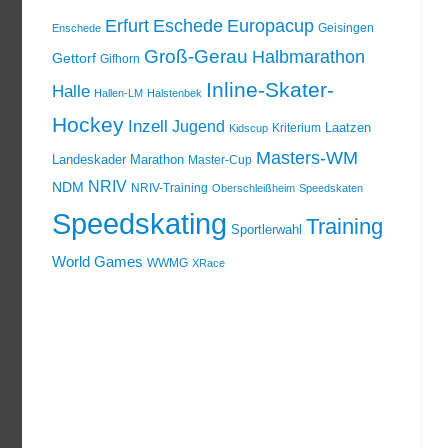
Erfurt
Eschede
Europacup
Geisingen
Enschede
Groß-Gerau
Halbmarathon
Gettorf
Gifhorn
Inline-Skater-
Halle
Hallen-LM
Halstenbek
Hockey
Inzell
Jugend
Laatzen
Kriterium
Kidscup
Masters-WM
Landeskader
Marathon
Master-Cup
NRIV
NDM
NRIV-Training
Oberschleißheim
Speedskaten
Speedskating
Training
Sportlerwahl
World Games
WWMG
XRace