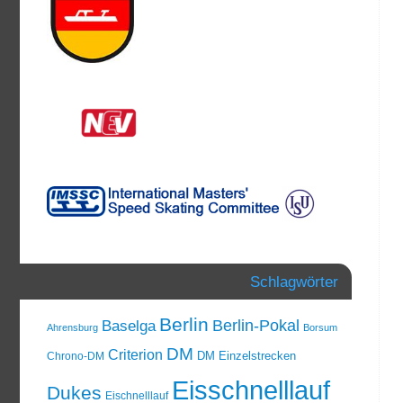
Schlagwörter
Berlin
Berlin-Pokal
Baselga
Ahrensburg
Borsum
DM
Criterion
DM Einzelstrecken
Chrono-DM
Eisschnelllauf
Dukes
Eischnelllauf