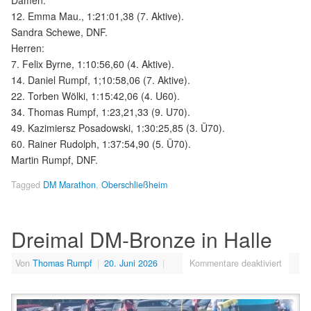
Damen:
12. Emma Mau., 1:21:01,38 (7. Aktive).
Sandra Schewe, DNF.
Herren:
7. Felix Byrne, 1:10:56,60 (4. Aktive).
14. Daniel Rumpf, 1;10:58,06 (7. Aktive).
22. Torben Wölki, 1:15:42,06 (4. U60).
34. Thomas Rumpf, 1:23,21,33 (9. U70).
49. Kazimiersz Posadowski, 1:30:25,85 (3. Ü70).
60. Rainer Rudolph, 1:37:54,90 (5. Ü70).
Martin Rumpf, DNF.
Tagged
DM Marathon
,
Oberschließheim
Dreimal DM-Bronze in Halle
Von
Thomas Rumpf
|
20. Juni 2026
|
Kommentare deaktiviert