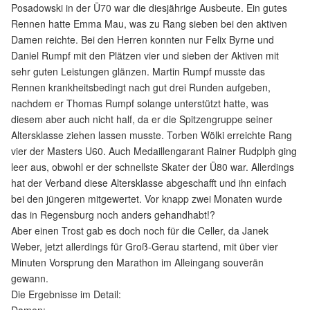
Posadowski in der Ü70 war die diesjährige Ausbeute. Ein gutes
Rennen hatte Emma Mau, was zu Rang sieben bei den aktiven
Damen reichte. Bei den Herren konnten nur Felix Byrne und
Daniel Rumpf mit den Plätzen vier und sieben der Aktiven mit
sehr guten Leistungen glänzen. Martin Rumpf musste das
Rennen krankheitsbedingt nach gut drei Runden aufgeben,
nachdem er Thomas Rumpf solange unterstützt hatte, was
diesem aber auch nicht half, da er die Spitzengruppe seiner
Altersklasse ziehen lassen musste. Torben Wölki erreichte Rang
vier der Masters U60. Auch Medaillengarant Rainer Rudplph ging
leer aus, obwohl er der schnellste Skater der Ü80 war. Allerdings
hat der Verband diese Altersklasse abgeschafft und ihn einfach
bei den jüngeren mitgewertet. Vor knapp zwei Monaten wurde
das in Regensburg noch anders gehandhabt!?
Aber einen Trost gab es doch noch für die Celler, da Janek
Weber, jetzt allerdings für Groß-Gerau startend, mit über vier
Minuten Vorsprung den Marathon im Alleingang souverän
gewann.
Die Ergebnisse im Detail: