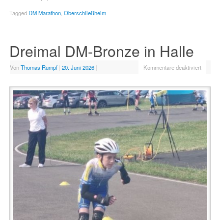
Tagged
DM Marathon
,
Oberschließheim
Dreimal DM-Bronze in Halle
Von
Thomas Rumpf
|
20. Juni 2026
|
Kommentare deaktiviert