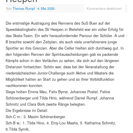
Von
Thomas Rumpf
|
4. Mai 2026
|
Kommentare deaktiviert
Die erstmalige Austragung des Rennens des SuS Buer auf der
Speedskatingbahn des SV Heepen in Bielefeld war ein voller Erfolg für
das Skate-Team. Ein sehr herausfordernder Parcour der Schüler -A und -
B brachte sowohl den Zeitplan, als auch viele unerfahrenere junge
Sportler an ihre Grenzen. Aber die Celler hielten sich durchweg gut. In
den folgenden Rennen der Sprintausscheidungen gab es packende
Kämpfe schon in den Vorläufen zu sehen, die sich auf den längeren
Distanzen fortsetzten. Schön war, dass bei der Veranstaltung der
niedersächsischen Junior-Challenge auch Aktive und Masters die
Möglichkeit hatten an Start zu gehen und so ihrer Vorbildfunktion
nachkommen konnten.
Siege holten Emma Mau, Felix Byrne, Johannes Postel, Felice
Schönenberger und Tilda Hino, während Daniel Rumpf, Johanna
Schmitz und Clara Bork zweite Ränge belegten.
Die Ergebnisse im Detail:
Sch-C m.: 3. Maxim Schönenberger.
Sch-B w.: 1. Tilda Hino, 4. Emy-Lou Maahs, 5. Katharina Schmitz,
6.Tilda Syrnik.