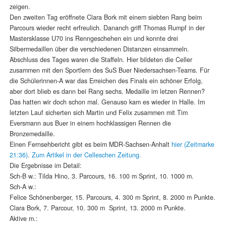
zeigen.
Den zweiten Tag eröffnete Clara Bork mit einem siebten Rang beim
Parcours wieder recht erfreulich. Dananch griff Thomas Rumpf in der
Mastersklasse U70 ins Renngeschehen ein und konnte drei
Silbermedaillen über die verschiedenen Distanzen einsammeln.
Abschluss des Tages waren die Staffeln. Hier bildeten die Celler
zusammen mit den Sportlern des SuS Buer Niedersachsen-Teams. Für
die Schülerinnen-A war das Erreichen des Finals ein schöner Erfolg,
aber dort blieb es dann bei Rang sechs. Medaille im letzen Rennen?
Das hatten wir doch schon mal. Genauso kam es wieder in Halle. Im
letzten Lauf sicherten sich Martin und Felix zusammen mit Tim
Eversmann aus Buer in einem hochklassigen Rennen die
Bronzemedaille.
Einen Fernsehbericht gibt es beim MDR-Sachsen-Anhalt
hier (Zeitmarke
21:36)
.
Zum Artikel in der Celleschen Zeitung.
Die Ergebnisse im Detail:
Sch-B w.: Tilda Hino, 3. Parcours, 16. 100 m Sprint, 10. 1000 m.
Sch-A w.:
Felice Schönenberger, 15. Parcours, 4. 300 m Sprint, 8. 2000 m Punkte.
Clara Bork, 7. Parcour, 10. 300 m Sprint, 13. 2000 m Punkte.
Aktive m.: