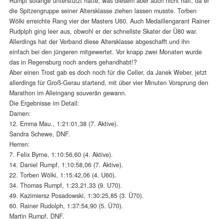
Rumpf solange unterstützt hatte, was diesem aber auch nicht half, da er
die Spitzengruppe seiner Altersklasse ziehen lassen musste. Torben
Wölki erreichte Rang vier der Masters U60. Auch Medaillengarant Rainer
Rudplph ging leer aus, obwohl er der schnellste Skater der Ü80 war.
Allerdings hat der Verband diese Altersklasse abgeschafft und ihn
einfach bei den jüngeren mitgewertet. Vor knapp zwei Monaten wurde
das in Regensburg noch anders gehandhabt!?
Aber einen Trost gab es doch noch für die Celler, da Janek Weber, jetzt
allerdings für Groß-Gerau startend, mit über vier Minuten Vorsprung den
Marathon im Alleingang souverän gewann.
Die Ergebnisse im Detail:
Damen:
12. Emma Mau., 1:21:01,38 (7. Aktive).
Sandra Schewe, DNF.
Herren:
7. Felix Byrne, 1:10:56,60 (4. Aktive).
14. Daniel Rumpf, 1;10:58,06 (7. Aktive).
22. Torben Wölki, 1:15:42,06 (4. U60).
34. Thomas Rumpf, 1:23,21,33 (9. U70).
49. Kazimiersz Posadowski, 1:30:25,85 (3. Ü70).
60. Rainer Rudolph, 1:37:54,90 (5. Ü70).
Martin Rumpf, DNF.