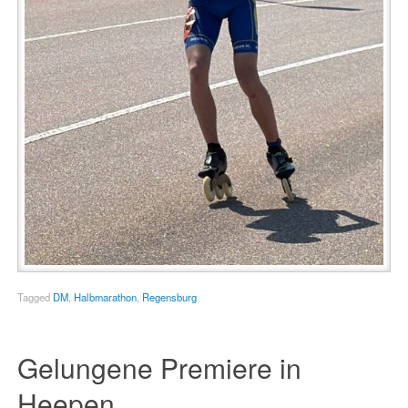
Tagged
DM
,
Halbmarathon
,
Regensburg
Gelungene Premiere in
Heepen