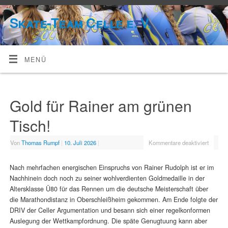
Skate-Team Celle e. V.
MENÜ
Gold für Rainer am grünen
Tisch!
Von
Thomas Rumpf
|
10. Juli 2026
|
Kommentare deaktiviert
Nach mehrfachen energischen Einspruchs von Rainer Rudolph ist er im
Nachhinein doch noch zu seiner wohlverdienten Goldmedaille in der
Altersklasse Ü80 für das Rennen um die deutsche Meisterschaft über
die Marathondistanz in Oberschleißheim gekommen. Am Ende folgte der
DRIV der Celler Argumentation und besann sich einer regelkonformen
Auslegung der Wettkampfordnung. Die späte Genugtuung kann aber