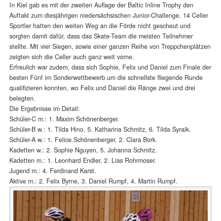
In Kiel gab es mit der zweiten Auflage der Baltic Inline Trophy den
Auftakt zum diesjährigen niedersächsischen Junior-Challenge. 14 Celler
Sportler hatten den weiten Weg an die Förde nicht gescheut und
sorgten damit dafür, dass das Skate-Team die meisten Teilnehmer
stellte. Mit vier Siegen, sowie einer ganzen Reihe von Treppchenplätzen
zeigten sich die Celler auch ganz weit vorne.
Erfreulich war zudem, dass sich Sophie, Felix und Daniel zum Finale der
besten Fünf im Sonderwettbewerb um die schnellste fliegende Runde
qualifizieren konnten, wo Felix und Daniel die Ränge zwei und drei
belegten.
Die Ergebnisse im Detail:
Schüler-C m.: 1. Maxim Schönenberger.
Schüler-B w.: 1. Tilda Hino, 5. Katharina Schmitz, 6. Tilda Syraik.
Schüler-A w.: 1. Felice Schönenberger, 2. Clara Bork.
Kadetten w.: 2. Sophie Nguyen, 5. Johanna Schmitz.
Kadetten m.: 1. Leonhard Endler, 2. Lias Rohrmoser.
Jugend m.: 4. Ferdinand Karst.
Aktive m.: 2. Felix Byrne, 3. Daniel Rumpf, 4. Martin Rumpf.