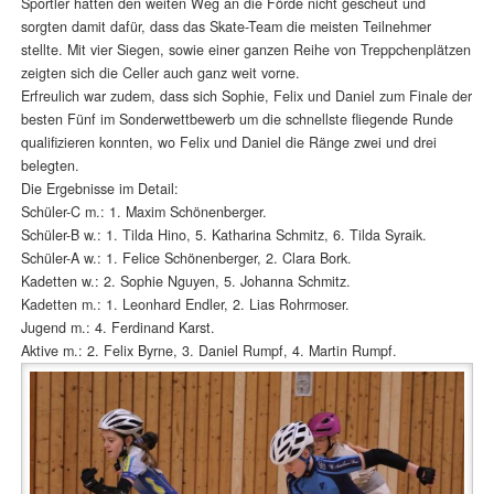
Sportler hatten den weiten Weg an die Förde nicht gescheut und
sorgten damit dafür, dass das Skate-Team die meisten Teilnehmer
stellte. Mit vier Siegen, sowie einer ganzen Reihe von Treppchenplätzen
zeigten sich die Celler auch ganz weit vorne.
Erfreulich war zudem, dass sich Sophie, Felix und Daniel zum Finale der
besten Fünf im Sonderwettbewerb um die schnellste fliegende Runde
qualifizieren konnten, wo Felix und Daniel die Ränge zwei und drei
belegten.
Die Ergebnisse im Detail:
Schüler-C m.: 1. Maxim Schönenberger.
Schüler-B w.: 1. Tilda Hino, 5. Katharina Schmitz, 6. Tilda Syraik.
Schüler-A w.: 1. Felice Schönenberger, 2. Clara Bork.
Kadetten w.: 2. Sophie Nguyen, 5. Johanna Schmitz.
Kadetten m.: 1. Leonhard Endler, 2. Lias Rohrmoser.
Jugend m.: 4. Ferdinand Karst.
Aktive m.: 2. Felix Byrne, 3. Daniel Rumpf, 4. Martin Rumpf.