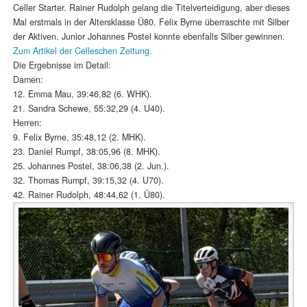
Celler Starter. Rainer Rudolph gelang die Titelverteidigung, aber dieses
Mal erstmals in der Altersklasse Ü80. Felix Byrne überraschte mit Silber
der Aktiven. Junior Johannes Postel konnte ebenfalls Silber gewinnen.
Zum Artikel der Celleschen Zeitung.
Die Ergebnisse im Detail:
Damen:
12. Emma Mau, 39:46,82 (6. WHK).
21. Sandra Schewe, 55:32,29 (4. U40).
Herren:
9. Felix Byrne, 35:48,12 (2. MHK).
23. Daniel Rumpf, 38:05,96 (8. MHK).
25. Johannes Postel, 38:06,38 (2. Jun.).
32. Thomas Rumpf, 39:15,32 (4. U70).
42. Rainer Rudolph, 48:44,62 (1. Ü80).