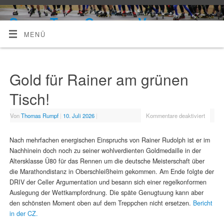
Skate-Team Celle e. V.
MENÜ
Gold für Rainer am grünen
Tisch!
Von
Thomas Rumpf
|
10. Juli 2026
|
Kommentare deaktiviert
Nach mehrfachen energischen Einspruchs von Rainer Rudolph ist er im
Nachhinein doch noch zu seiner wohlverdienten Goldmedaille in der
Altersklasse Ü80 für das Rennen um die deutsche Meisterschaft über
die Marathondistanz in Oberschleißheim gekommen. Am Ende folgte der
DRIV der Celler Argumentation und besann sich einer regelkonformen
Auslegung der Wettkampfordnung. Die späte Genugtuung kann aber
den schönsten Moment oben auf dem Treppchen nicht ersetzen.
Bericht
in der CZ.