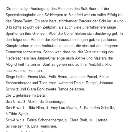
Die erstmalige Austragung des Rennens des SuS Buer auf der
Speedskatingbahn des SV Heepen in Bielefeld war ein voller Erfolg für
das Skate-Team. Ein sehr herausfordernder Parcour der Schüler -A und -
B brachte sowohl den Zeitplan, als auch viele unerfahrenere junge
Sportler an ihre Grenzen. Aber die Celler hielten sich durchweg gut. In
den folgenden Rennen der Sprintausscheidungen gab es packende
Kämpfe schon in den Vorläufen zu sehen, die sich auf den längeren
Distanzen fortsetzten. Schön war, dass bei der Veranstaltung der
niedersächsischen Junior-Challenge auch Aktive und Masters die
Möglichkeit hatten an Start zu gehen und so ihrer Vorbildfunktion
nachkommen konnten.
Siege holten Emma Mau, Felix Byrne, Johannes Postel, Felice
Schönenberger und Tilda Hino, während Daniel Rumpf, Johanna
Schmitz und Clara Bork zweite Ränge belegten.
Die Ergebnisse im Detail:
Sch-C m.: 3. Maxim Schönenberger.
Sch-B w.: 1. Tilda Hino, 4. Emy-Lou Maahs, 5. Katharina Schmitz,
6.Tilda Syrnik.
Sch-A w.: 1. Felice Schönenberger, 2. Clara Bork, 10. Larissa
Schmelzer, 16. Lina Reimchen.