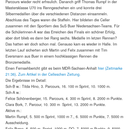
Parcours wieder recht erfreulich. Dananch griff Thomas Rumpf in der
Mastersklasse U70 ins Renngeschehen ein und konnte drei
Silbermedaillen über die verschiedenen Distanzen einsammeln.
Abschluss des Tages waren die Staffeln. Hier bildeten die Celler
zusammen mit den Sportlern des SuS Buer Niedersachsen-Teams. Für
die Schülerinnen-A war das Erreichen des Finals ein schöner Erfolg,
aber dort blieb es dann bei Rang sechs. Medaille im letzen Rennen?
Das hatten wir doch schon mal. Genauso kam es wieder in Halle. Im
letzten Lauf sicherten sich Martin und Felix zusammen mit Tim
Eversmann aus Buer in einem hochklassigen Rennen die
Bronzemedaille.
Einen Fernsehbericht gibt es beim MDR-Sachsen-Anhalt
hier (Zeitmarke
21:36)
.
Zum Artikel in der Celleschen Zeitung.
Die Ergebnisse im Detail:
Sch-B w.: Tilda Hino, 3. Parcours, 16. 100 m Sprint, 10. 1000 m.
Sch-A w.:
Felice Schönenberger, 15. Parcours, 4. 300 m Sprint, 8. 2000 m Punkte.
Clara Bork, 7. Parcour, 10. 300 m Sprint, 13. 2000 m Punkte.
Aktive m.:
Martin Rumpf, 5. 500 m Sprint, 1000 m 7., 6. 5000 m Punkte, 7. 5000 m
Ausscheidung.
Felix Byrne, 6. 500 m Sprint, 1000 m DQ, 7. 5000 m Punkte, 9. 5000