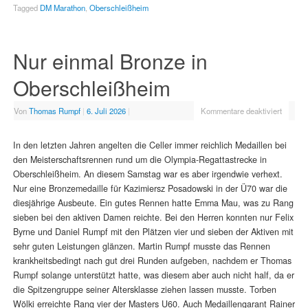
Tagged
DM Marathon
,
Oberschleißheim
Nur einmal Bronze in
Oberschleißheim
Von
Thomas Rumpf
|
6. Juli 2026
|
Kommentare deaktiviert
In den letzten Jahren angelten die Celler immer reichlich Medaillen bei
den Meisterschaftsrennen rund um die Olympia-Regattastrecke in
Oberschleißheim. An diesem Samstag war es aber irgendwie verhext.
Nur eine Bronzemedaille für Kazimiersz Posadowski in der Ü70 war die
diesjährige Ausbeute. Ein gutes Rennen hatte Emma Mau, was zu Rang
sieben bei den aktiven Damen reichte. Bei den Herren konnten nur Felix
Byrne und Daniel Rumpf mit den Plätzen vier und sieben der Aktiven mit
sehr guten Leistungen glänzen. Martin Rumpf musste das Rennen
krankheitsbedingt nach gut drei Runden aufgeben, nachdem er Thomas
Rumpf solange unterstützt hatte, was diesem aber auch nicht half, da er
die Spitzengruppe seiner Altersklasse ziehen lassen musste. Torben
Wölki erreichte Rang vier der Masters U60. Auch Medaillengarant Rainer