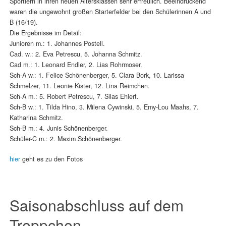
Sportlern in ihren neuen Altersklassen sehr erfreulich. Beeindruckend
waren die ungewohnt großen Starterfelder bei den Schülerinnen A und
B (16/19).
Die Ergebnisse im Detail:
Junioren m.: 1. Johannes Postell.
Cad. w.: 2. Eva Petrescu, 5. Johanna Schmitz.
Cad m.: 1. Leonard Endler, 2. Lias Rohrmoser.
Sch-A w.: 1. Felice Schönenberger, 5. Clara Bork, 10. Larissa
Schmelzer, 11. Leonie Kister, 12. Lina Reimchen.
Sch-A m.: 5. Robert Petrescu, 7. Silas Ehlert.
Sch-B w.: 1. Tilda Hino, 3. Milena Cywinski, 5. Emy-Lou Maahs, 7.
Katharina Schmitz.
Sch-B m.: 4. Junis Schönenberger.
Schüler-C m.: 2. Maxim Schönenberger.
hier
geht es zu den Fotos
Saisonabschluss auf dem
Treppchen