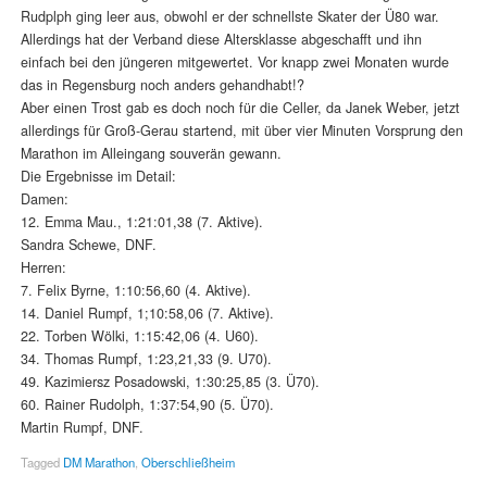
Rudplph ging leer aus, obwohl er der schnellste Skater der Ü80 war.
Allerdings hat der Verband diese Altersklasse abgeschafft und ihn
einfach bei den jüngeren mitgewertet. Vor knapp zwei Monaten wurde
das in Regensburg noch anders gehandhabt!?
Aber einen Trost gab es doch noch für die Celler, da Janek Weber, jetzt
allerdings für Groß-Gerau startend, mit über vier Minuten Vorsprung den
Marathon im Alleingang souverän gewann.
Die Ergebnisse im Detail:
Damen:
12. Emma Mau., 1:21:01,38 (7. Aktive).
Sandra Schewe, DNF.
Herren:
7. Felix Byrne, 1:10:56,60 (4. Aktive).
14. Daniel Rumpf, 1;10:58,06 (7. Aktive).
22. Torben Wölki, 1:15:42,06 (4. U60).
34. Thomas Rumpf, 1:23,21,33 (9. U70).
49. Kazimiersz Posadowski, 1:30:25,85 (3. Ü70).
60. Rainer Rudolph, 1:37:54,90 (5. Ü70).
Martin Rumpf, DNF.
Tagged
DM Marathon
,
Oberschließheim