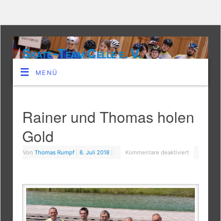
Skate-Team Celle e. V.
MENÜ
Rainer und Thomas holen
Gold
Von
Thomas Rumpf
|
8. Juli 2018
|
Kommentare deaktiviert