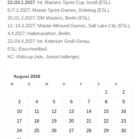
23./24.1.2027
: Int. Masters Sprint Cup, Inzell (ESL).
6./7.2.2027: Master Sprint Games, Götebog (ESL).
20./21.2.2027: DM Masters, Berlin (ESL).
12.-14.3.2027: Master Allround Games, Salt Lake City (ESL).
4.4.2027: Halbmarathon, Berlin.
23./24.4.2027: Int. Kriterium Groß-Gerau.
ESL: Eisschnelllauf.
KC: Kidscup (nds. Juniorchallenge).
August 2026
M
D
M
D
F
S
S
1
2
3
4
5
6
7
8
9
10
11
12
13
14
15
16
17
18
19
20
21
22
23
24
25
26
27
28
29
30