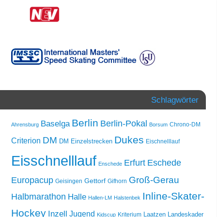
Schlagwörter
Berlin
Berlin-Pokal
Baselga
Chrono-DM
Ahrensburg
Borsum
Dukes
DM
Criterion
DM Einzelstrecken
Eischnelllauf
Eisschnelllauf
Erfurt
Eschede
Enschede
Groß-Gerau
Europacup
Gettorf
Geisingen
Gifhorn
Inline-Skater-
Halbmarathon
Halle
Hallen-LM
Halstenbek
Hockey
Inzell
Jugend
Laatzen
Landeskader
Kriterium
Kidscup