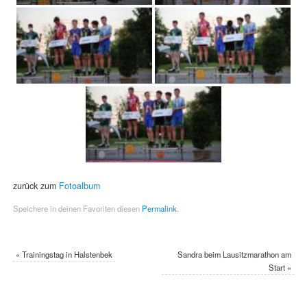
zurück zum
Fotoalbum
Speichere in deinen Favoriten diesen
Permalink
.
«
Trainingstag in Halstenbek
Sandra beim Lausitzmarathon am
Start
»