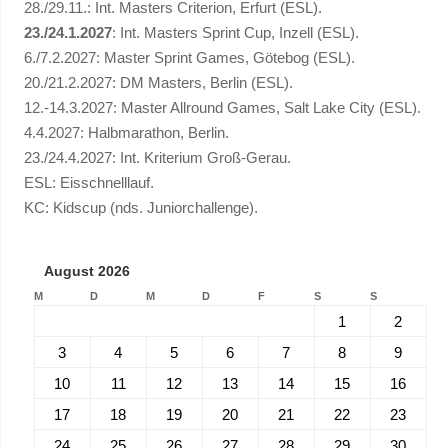
28./29.11.: Int. Masters Criterion, Erfurt (ESL).
23./24.1.2027
: Int. Masters Sprint Cup, Inzell (ESL).
6./7.2.2027: Master Sprint Games, Götebog (ESL).
20./21.2.2027: DM Masters, Berlin (ESL).
12.-14.3.2027: Master Allround Games, Salt Lake City (ESL).
4.4.2027: Halbmarathon, Berlin.
23./24.4.2027: Int. Kriterium Groß-Gerau.
ESL: Eisschnelllauf.
KC: Kidscup (nds. Juniorchallenge).
August 2026
M
D
M
D
F
S
S
1
2
3
4
5
6
7
8
9
10
11
12
13
14
15
16
17
18
19
20
21
22
23
24
25
26
27
28
29
30