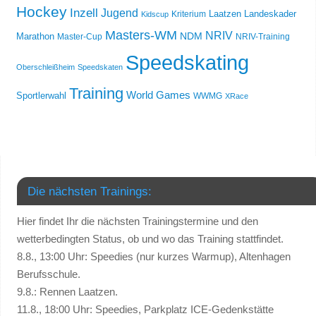
Hockey
Inzell
Jugend
Laatzen
Landeskader
Kriterium
Kidscup
Masters-WM
NRIV
NDM
Marathon
Master-Cup
NRIV-Training
Speedskating
Oberschleißheim
Speedskaten
Training
World Games
Sportlerwahl
WWMG
XRace
Die nächsten Trainings:
Hier findet Ihr die nächsten Trainingstermine und den
wetterbedingten Status, ob und wo das Training stattfindet.
8.8., 13:00 Uhr: Speedies (nur kurzes Warmup), Altenhagen
Berufsschule.
9.8.: Rennen Laatzen.
11.8., 18:00 Uhr: Speedies, Parkplatz ICE-Gedenkstätte