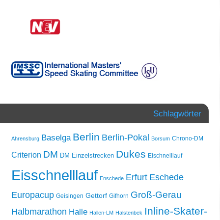
Schlagwörter
Berlin
Berlin-Pokal
Baselga
Chrono-DM
Ahrensburg
Borsum
Dukes
DM
Criterion
DM Einzelstrecken
Eischnelllauf
Eisschnelllauf
Erfurt
Eschede
Enschede
Groß-Gerau
Europacup
Gettorf
Geisingen
Gifhorn
Inline-Skater-
Halbmarathon
Halle
Hallen-LM
Halstenbek