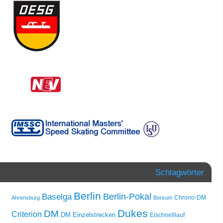
Schlagwörter
Berlin
Berlin-Pokal
Baselga
Chrono-DM
Ahrensburg
Borsum
Dukes
DM
Criterion
DM Einzelstrecken
Eischnelllauf