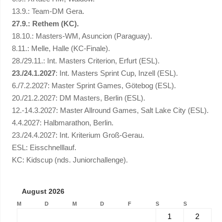
13.9.: Team-DM Gera.
27.9.: Rethem (KC).
18.10.: Masters-WM, Asuncion (Paraguay).
8.11.: Melle, Halle (KC-Finale).
28./29.11.: Int. Masters Criterion, Erfurt (ESL).
23./24.1.2027
: Int. Masters Sprint Cup, Inzell (ESL).
6./7.2.2027: Master Sprint Games, Götebog (ESL).
20./21.2.2027: DM Masters, Berlin (ESL).
12.-14.3.2027: Master Allround Games, Salt Lake City (ESL).
4.4.2027: Halbmarathon, Berlin.
23./24.4.2027: Int. Kriterium Groß-Gerau.
ESL: Eisschnelllauf.
KC: Kidscup (nds. Juniorchallenge).
August 2026
M
D
M
D
F
S
S
1
2