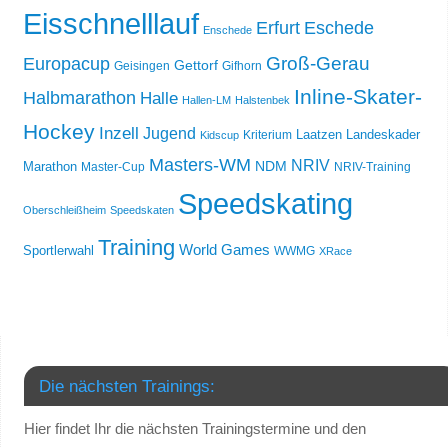
Eisschnelllauf
Erfurt
Eschede
Enschede
Groß-Gerau
Europacup
Gettorf
Geisingen
Gifhorn
Inline-Skater-
Halbmarathon
Halle
Hallen-LM
Halstenbek
Hockey
Inzell
Jugend
Laatzen
Landeskader
Kriterium
Kidscup
Masters-WM
NRIV
NDM
Marathon
Master-Cup
NRIV-Training
Speedskating
Oberschleißheim
Speedskaten
Training
World Games
Sportlerwahl
WWMG
XRace
Die nächsten Trainings:
Hier findet Ihr die nächsten Trainingstermine und den