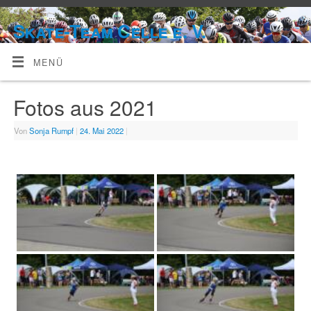
Skate-Team Celle e. V.
MENÜ
Fotos aus 2021
Von
Sonja Rumpf
|
24. Mai 2022
|