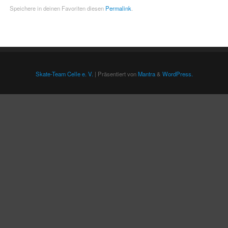
Speichere in deinen Favoriten diesen
Permalink
.
Skate-Team Celle e. V.
| Präsentiert von
Mantra
&
WordPress.