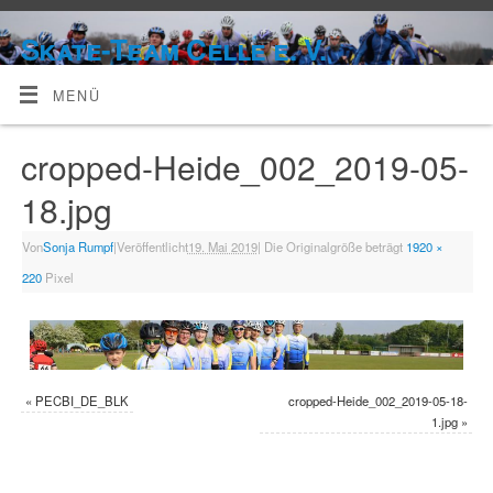
Skate-Team Celle e. V.
MENÜ
cropped-Heide_002_2019-05-
18.jpg
Von
Sonja Rumpf
|
Veröffentlicht
19. Mai 2019
|
Die Originalgröße beträgt
1920 ×
220
Pixel
«
PECBI_DE_BLK
cropped-Heide_002_2019-05-18-
1.jpg
»