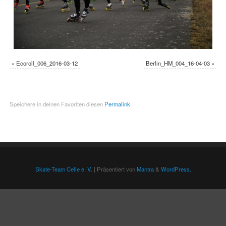
«
Ecoroll_006_2016-03-12
Berlin_HM_004_16-04-03
»
Speichere in deinen Favoriten diesen
Permalink
.
Skate-Team Celle e. V.
| Präsentiert von
Mantra
&
WordPress.