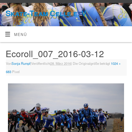
Skate-Team Celle e. V.
MENÜ
Ecoroll_007_2016-03-12
Von
Sonja Rumpf
|
Veröffentlicht
28. März 2016
|
Die Originalgröße beträgt
1024 ×
683
Pixel