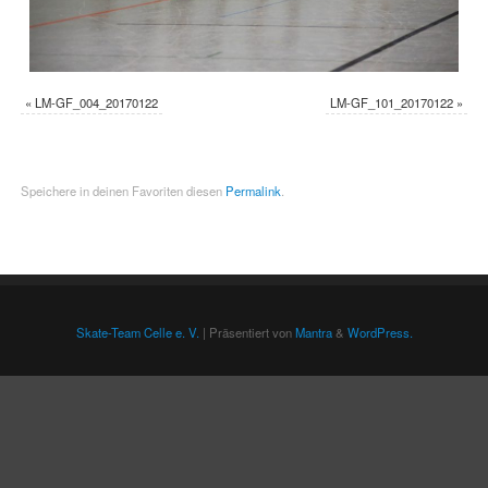
«
LM-GF_004_20170122
LM-GF_101_20170122
»
Speichere in deinen Favoriten diesen
Permalink
.
Skate-Team Celle e. V.
| Präsentiert von
Mantra
&
WordPress.