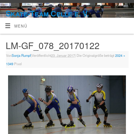
Skate-Team Celle e. V.
MENÜ
LM-GF_078_20170122
Von
Sonja Rumpf
|
Veröffentlicht
23. Januar 2017
|
Die Originalgröße beträgt
2024 ×
1349
Pixel