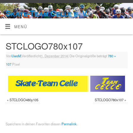
Skate-Team Celle e. V.
MENÜ
STCLOGO780x107
Von
UweM
|
Veröffentlicht
1. Dezember 2014
|
Die Originalgröße beträgt
780 ×
107
Pixel
«
STCLOGO480y105
STCLOGO780x107
»
Speichere in deinen Favoriten diesen
Permalink
.