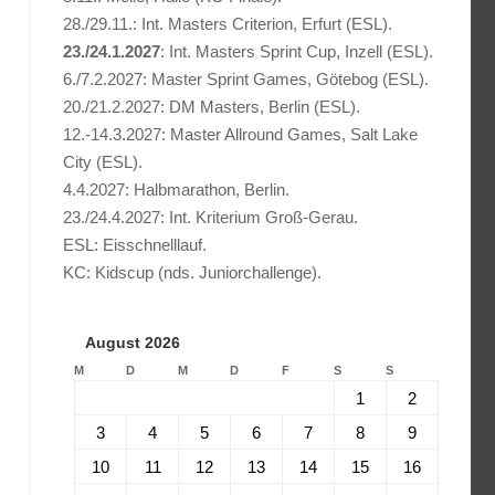
28./29.11.: Int. Masters Criterion, Erfurt (ESL).
23./24.1.2027
: Int. Masters Sprint Cup, Inzell (ESL).
6./7.2.2027: Master Sprint Games, Götebog (ESL).
20./21.2.2027: DM Masters, Berlin (ESL).
12.-14.3.2027: Master Allround Games, Salt Lake
City (ESL).
4.4.2027: Halbmarathon, Berlin.
23./24.4.2027: Int. Kriterium Groß-Gerau.
ESL: Eisschnelllauf.
KC: Kidscup (nds. Juniorchallenge).
August 2026
M
D
M
D
F
S
S
1
2
3
4
5
6
7
8
9
10
11
12
13
14
15
16