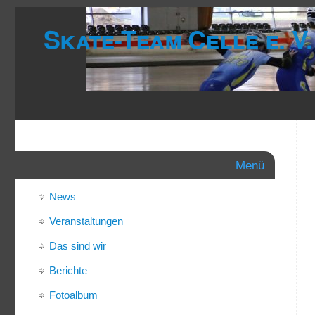
Skate-Team Celle e. V.
Menü
News
Veranstaltungen
Das sind wir
Berichte
Fotoalbum