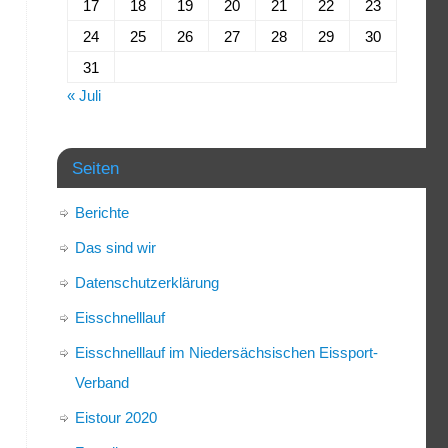
17
18
19
20
21
22
23
24
25
26
27
28
29
30
31
« Juli
Seiten
Berichte
Das sind wir
Datenschutzerklärung
Eisschnelllauf
Eisschnelllauf im Niedersächsischen Eissport-
Verband
Eistour 2020