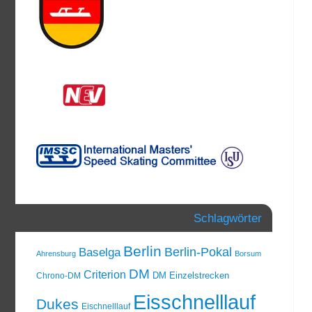
Schlagwörter
Berlin
Berlin-Pokal
Baselga
Ahrensburg
Borsum
DM
Criterion
DM Einzelstrecken
Chrono-DM
Eisschnelllauf
Dukes
Eischnelllauf