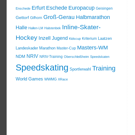
Erfurt
Eschede
Europacup
Geisingen
Enschede
Groß-Gerau
Halbmarathon
Gettorf
Gifhorn
Inline-Skater-
Halle
Hallen-LM
Halstenbek
Hockey
Inzell
Jugend
Laatzen
Kriterium
Kidscup
Masters-WM
Landeskader
Marathon
Master-Cup
NRIV
NDM
NRIV-Training
Oberschleißheim
Speedskaten
Speedskating
Training
Sportlerwahl
World Games
WWMG
XRace