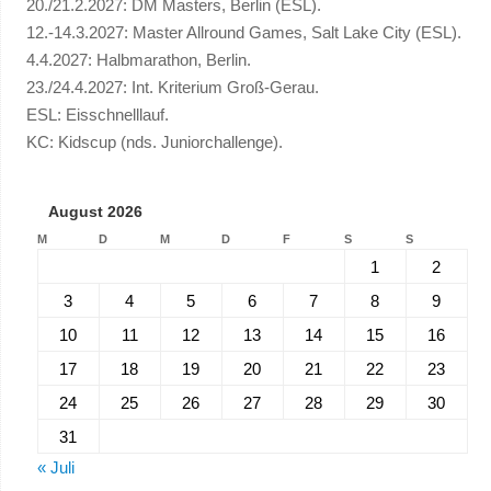
20./21.2.2027: DM Masters, Berlin (ESL).
12.-14.3.2027: Master Allround Games, Salt Lake City (ESL).
4.4.2027: Halbmarathon, Berlin.
23./24.4.2027: Int. Kriterium Groß-Gerau.
ESL: Eisschnelllauf.
KC: Kidscup (nds. Juniorchallenge).
August 2026
M
D
M
D
F
S
S
1
2
3
4
5
6
7
8
9
10
11
12
13
14
15
16
17
18
19
20
21
22
23
24
25
26
27
28
29
30
31
« Juli