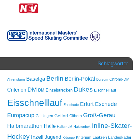
Schlagwörter
Berlin
Berlin-Pokal
Baselga
Chrono-DM
Ahrensburg
Borsum
Dukes
DM
Criterion
DM Einzelstrecken
Eischnelllauf
Eisschnelllauf
Erfurt
Eschede
Enschede
Groß-Gerau
Europacup
Gettorf
Geisingen
Gifhorn
Inline-Skater-
Halbmarathon
Halle
Hallen-LM
Halstenbek
Hockey
Inzell
Jugend
Laatzen
Landeskader
Kriterium
Kidscup