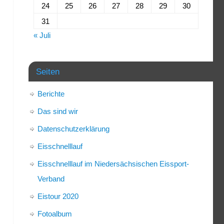
24
25
26
27
28
29
30
31
« Juli
Seiten
Berichte
Das sind wir
Datenschutzerklärung
Eisschnelllauf
Eisschnelllauf im Niedersächsischen Eissport-
Verband
Eistour 2020
Fotoalbum