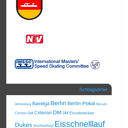
Schlagwörter
Berlin
Berlin-Pokal
Baselga
Ahrensburg
Borsum
DM
Criterion
DM Einzelstrecken
Chrono-DM
Eisschnelllauf
Dukes
Eischnelllauf