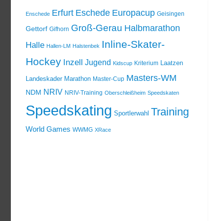
Erfurt
Eschede
Europacup
Geisingen
Enschede
Groß-Gerau
Halbmarathon
Gettorf
Gifhorn
Inline-Skater-
Halle
Hallen-LM
Halstenbek
Hockey
Inzell
Jugend
Laatzen
Kriterium
Kidscup
Masters-WM
Landeskader
Marathon
Master-Cup
NRIV
NDM
NRIV-Training
Oberschleißheim
Speedskaten
Speedskating
Training
Sportlerwahl
World Games
WWMG
XRace