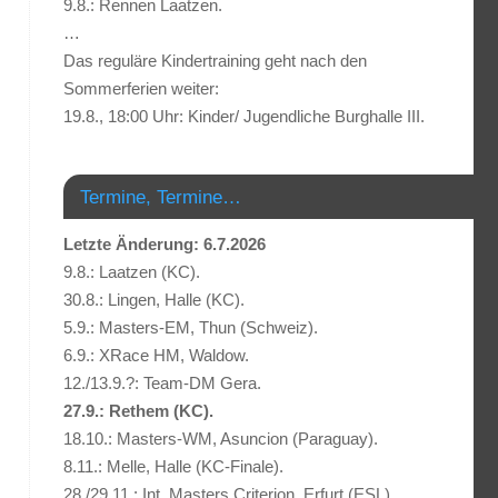
9.8.: Rennen Laatzen.
…
Das reguläre Kindertraining geht nach den
Sommerferien weiter:
19.8., 18:00 Uhr: Kinder/ Jugendliche Burghalle III.
Termine, Termine…
Letzte Änderung: 6.7.2026
9.8.: Laatzen (KC).
30.8.: Lingen, Halle (KC).
5.9.: Masters-EM, Thun (Schweiz).
6.9.: XRace HM, Waldow.
12./13.9.?: Team-DM Gera.
27.9.: Rethem (KC).
18.10.: Masters-WM, Asuncion (Paraguay).
8.11.: Melle, Halle (KC-Finale).
28./29.11.: Int. Masters Criterion, Erfurt (ESL).