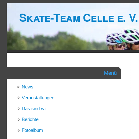
Skate-Team Celle e. V.
Menü
News
Veranstaltungen
Das sind wir
Berichte
Fotoalbum