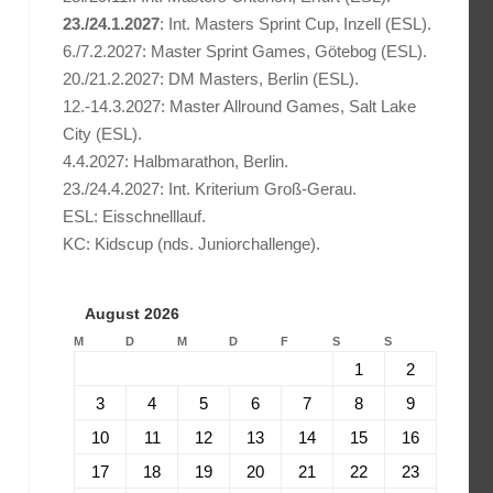
23./24.1.2027
: Int. Masters Sprint Cup, Inzell (ESL).
6./7.2.2027: Master Sprint Games, Götebog (ESL).
20./21.2.2027: DM Masters, Berlin (ESL).
12.-14.3.2027: Master Allround Games, Salt Lake
City (ESL).
4.4.2027: Halbmarathon, Berlin.
23./24.4.2027: Int. Kriterium Groß-Gerau.
ESL: Eisschnelllauf.
KC: Kidscup (nds. Juniorchallenge).
August 2026
M
D
M
D
F
S
S
1
2
3
4
5
6
7
8
9
10
11
12
13
14
15
16
17
18
19
20
21
22
23