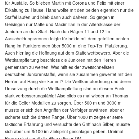
für Ausfälle. So blieben Martin mit Corona und Felix mit einer
Erkältung zu Hause. Hans wollte mit den beiden eigentlich nur die
Staffel laufen und blieb dann auch daheim. So gingen in
Geisingen nur Malte und Maximilian in der Altersklasse der
Junioren an den Start. Nach den Rägen 11 und 12 im
Ausscheidungsrennen folgte für beide mit dem geteilten achten
Rang im Punkterennen über 5000 m eine Top-Ten Platzierung.
Auch hier lag die Hoffnung auf dem Staffelwettbewerb. Aber die
Wettkampfleitung beschloss die Junioren mit den Herren
gemeinsam zu werten. Was hilft es der zweitschnellsten
deutschen Juniorenstaffel, wenn sie zusammen gewertet mit den
Herren auf Rang vier kommt? Die Wettkampfordnung und deren
Umsetzung durch die Wettkampfleitung sind an diesem Punkt
stark verbesserungsfähig! Also blieb es mal wieder an Thomas
für die Celler Medaillen zu sorgen. Über 500 m und 3000 m
musste er sich den Angriffen der Verfolger erwähren, aber er
sicherte sich die dritten Ränge. Über 1000 m zeigte er seine
taktische Erfahrung und versuchte den Griff nach Silber, musste
sich aber um 6/100 im Zielsprint geschlagen geben. Dreimal
Bronze sind somit die Bilanz dieser DM.