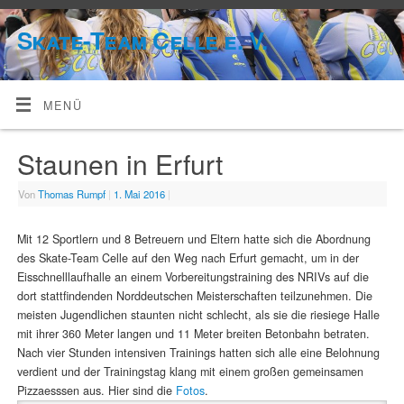
Skate-Team Celle e. V.
MENÜ
Staunen in Erfurt
Von
Thomas Rumpf
|
1. Mai 2016
|
Mit 12 Sportlern und 8 Betreuern und Eltern hatte sich die Abordnung
des Skate-Team Celle auf den Weg nach Erfurt gemacht, um in der
Eisschnelllaufhalle an einem Vorbereitungstraining des NRIVs auf die
dort stattfindenden Norddeutschen Meisterschaften teilzunehmen. Die
meisten Jugendlichen staunten nicht schlecht, als sie die riesiege Halle
mit ihrer 360 Meter langen und 11 Meter breiten Betonbahn betraten.
Nach vier Stunden intensiven Trainings hatten sich alle eine Belohnung
verdient und der Trainingstag klang mit einem großen gemeinsamen
Pizzaesssen aus. Hier sind die
Fotos
.