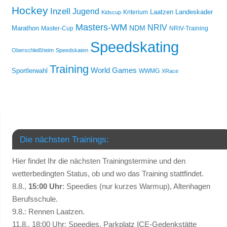
Hockey
Inzell
Jugend
Laatzen
Landeskader
Kriterium
Kidscup
Masters-WM
NRIV
NDM
Marathon
Master-Cup
NRIV-Training
Speedskating
Oberschleißheim
Speedskaten
Training
World Games
Sportlerwahl
WWMG
XRace
Die nächsten Trainings:
Hier findet Ihr die nächsten Trainingstermine und den
wetterbedingten Status, ob und wo das Training stattfindet.
8.8.,
15:00 Uhr
: Speedies (nur kurzes Warmup), Altenhagen
Berufsschule.
9.8.: Rennen Laatzen.
11.8., 18:00 Uhr: Speedies, Parkplatz ICE-Gedenkstätte