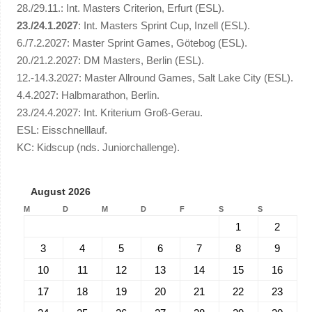
28./29.11.: Int. Masters Criterion, Erfurt (ESL).
23./24.1.2027
: Int. Masters Sprint Cup, Inzell (ESL).
6./7.2.2027: Master Sprint Games, Götebog (ESL).
20./21.2.2027: DM Masters, Berlin (ESL).
12.-14.3.2027: Master Allround Games, Salt Lake City (ESL).
4.4.2027: Halbmarathon, Berlin.
23./24.4.2027: Int. Kriterium Groß-Gerau.
ESL: Eisschnelllauf.
KC: Kidscup (nds. Juniorchallenge).
August 2026
M
D
M
D
F
S
S
1
2
3
4
5
6
7
8
9
10
11
12
13
14
15
16
17
18
19
20
21
22
23