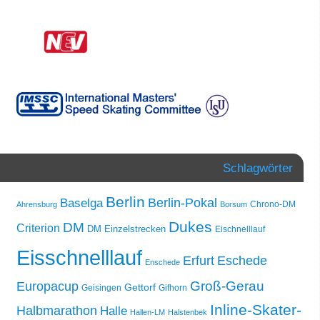
Schlagwörter
Berlin
Berlin-Pokal
Baselga
Chrono-DM
Ahrensburg
Borsum
Dukes
DM
Criterion
DM Einzelstrecken
Eischnelllauf
Eisschnelllauf
Erfurt
Eschede
Enschede
Groß-Gerau
Europacup
Gettorf
Geisingen
Gifhorn
Inline-Skater-
Halbmarathon
Halle
Hallen-LM
Halstenbek