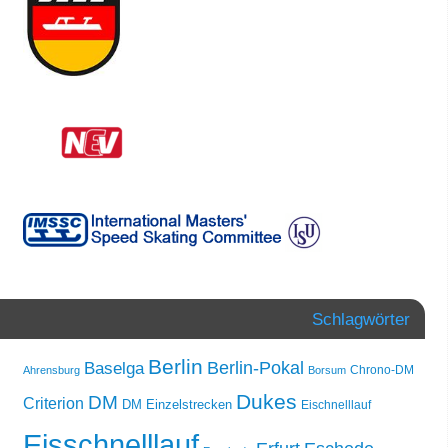
Schlagwörter
Berlin
Berlin-Pokal
Baselga
Chrono-DM
Ahrensburg
Borsum
Dukes
DM
Criterion
DM Einzelstrecken
Eischnelllauf
Eisschnelllauf