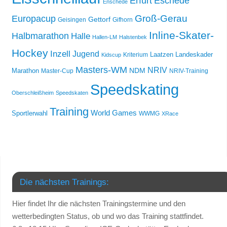
Erfurt
Eschede
Enschede
Groß-Gerau
Europacup
Gettorf
Geisingen
Gifhorn
Inline-Skater-
Halbmarathon
Halle
Hallen-LM
Halstenbek
Hockey
Inzell
Jugend
Laatzen
Landeskader
Kriterium
Kidscup
Masters-WM
NRIV
NDM
Marathon
Master-Cup
NRIV-Training
Speedskating
Oberschleißheim
Speedskaten
Training
World Games
Sportlerwahl
WWMG
XRace
Die nächsten Trainings:
Hier findet Ihr die nächsten Trainingstermine und den
wetterbedingten Status, ob und wo das Training stattfindet.