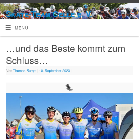
Skate-Team Celle e. V.
MENÜ
…und das Beste kommt zum
Schluss…
Von
Thomas Rumpf
|
10. September 2023
|