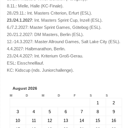
8.11.: Melle, Halle (KC-Finale).
28./29.11.: Int. Masters Criterion, Erfurt (ESL).
23./24.1.2027
: Int. Masters Sprint Cup, Inzell (ESL).
6./7.2.2027: Master Sprint Games, Götebog (ESL).
20./21.2.2027: DM Masters, Berlin (ESL).
12.-14.3.2027: Master Allround Games, Salt Lake City (ESL).
4.4.2027: Halbmarathon, Berlin.
23./24.4.2027: Int. Kriterium Groß-Gerau.
ESL: Eisschnelllauf.
KC: Kidscup (nds. Juniorchallenge).
August 2026
M
D
M
D
F
S
S
1
2
3
4
5
6
7
8
9
10
11
12
13
14
15
16