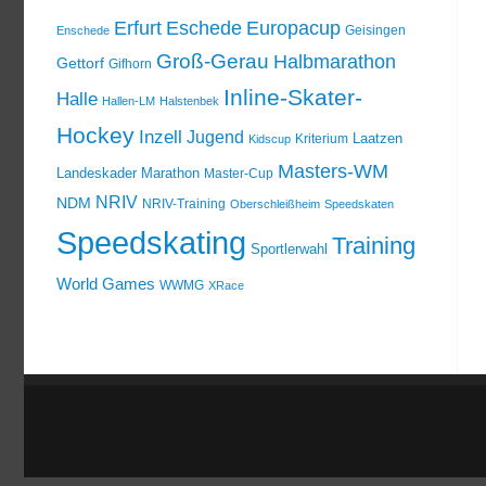
Erfurt
Eschede
Europacup
Geisingen
Enschede
Groß-Gerau
Halbmarathon
Gettorf
Gifhorn
Inline-Skater-
Halle
Hallen-LM
Halstenbek
Hockey
Inzell
Jugend
Laatzen
Kriterium
Kidscup
Masters-WM
Landeskader
Marathon
Master-Cup
NRIV
NDM
NRIV-Training
Oberschleißheim
Speedskaten
Speedskating
Training
Sportlerwahl
World Games
WWMG
XRace