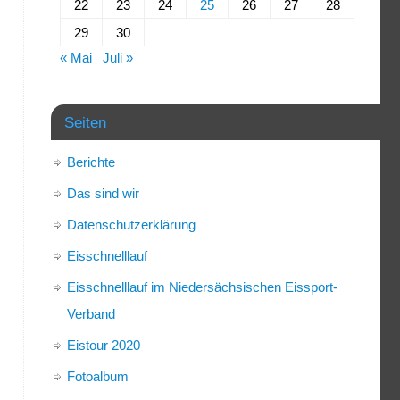
22
23
24
25
26
27
28
29
30
« Mai
Juli »
Seiten
Berichte
Das sind wir
Datenschutzerklärung
Eisschnelllauf
Eisschnelllauf im Niedersächsischen Eissport-
Verband
Eistour 2020
Fotoalbum