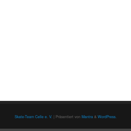
Skate-Team Celle e. V.
| Präsentiert von
Mantra
&
WordPress.