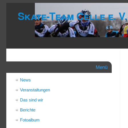
Skate-Team Celle e. V.
Menü
News
Veranstaltungen
Das sind wir
Berichte
Fotoalbum