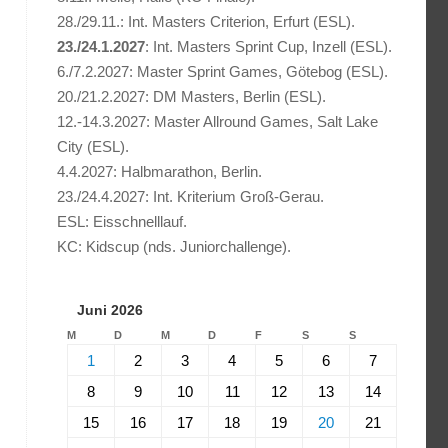
28./29.11.: Int. Masters Criterion, Erfurt (ESL).
23./24.1.2027
: Int. Masters Sprint Cup, Inzell (ESL).
6./7.2.2027: Master Sprint Games, Götebog (ESL).
20./21.2.2027: DM Masters, Berlin (ESL).
12.-14.3.2027: Master Allround Games, Salt Lake
City (ESL).
4.4.2027: Halbmarathon, Berlin.
23./24.4.2027: Int. Kriterium Groß-Gerau.
ESL: Eisschnelllauf.
KC: Kidscup (nds. Juniorchallenge).
Juni 2026
M
D
M
D
F
S
S
1
2
3
4
5
6
7
8
9
10
11
12
13
14
15
16
17
18
19
20
21