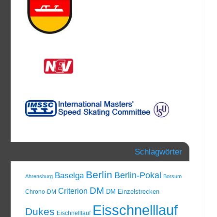
Schlagwörter
Berlin
Berlin-Pokal
Baselga
Ahrensburg
Borsum
DM
Criterion
DM Einzelstrecken
Chrono-DM
Eisschnelllauf
Dukes
Eischnelllauf