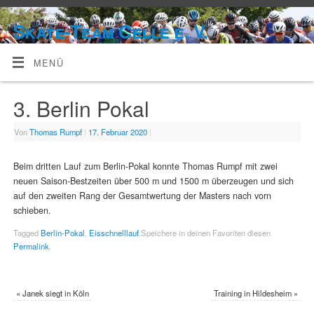
Skate-Team Celle e. V.
MENÜ
3. Berlin Pokal
Von
Thomas Rumpf
|
17. Februar 2020
|
Beim dritten Lauf zum Berlin-Pokal konnte Thomas Rumpf mit zwei
neuen Saison-Bestzeiten über 500 m und 1500 m überzeugen und sich
auf den zweiten Rang der Gesamtwertung der Masters nach vorn
schieben.
Tagged
Berlin-Pokal
,
Eisschnelllauf
.
Speichere in deinen Favoriten diesen
Permalink
.
«
Janek siegt in Köln
Training in Hildesheim
»