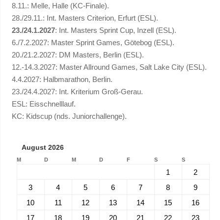
8.11.: Melle, Halle (KC-Finale).
28./29.11.: Int. Masters Criterion, Erfurt (ESL).
23./24.1.2027
: Int. Masters Sprint Cup, Inzell (ESL).
6./7.2.2027: Master Sprint Games, Götebog (ESL).
20./21.2.2027: DM Masters, Berlin (ESL).
12.-14.3.2027: Master Allround Games, Salt Lake City (ESL).
4.4.2027: Halbmarathon, Berlin.
23./24.4.2027: Int. Kriterium Groß-Gerau.
ESL: Eisschnelllauf.
KC: Kidscup (nds. Juniorchallenge).
August 2026
M
D
M
D
F
S
S
1
2
3
4
5
6
7
8
9
10
11
12
13
14
15
16
17
18
19
20
21
22
23