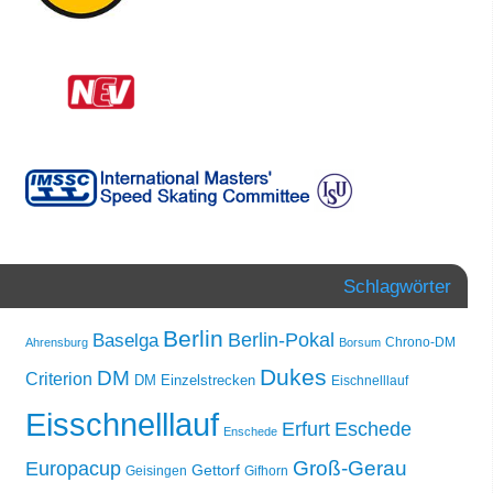
Schlagwörter
Berlin
Berlin-Pokal
Baselga
Chrono-DM
Ahrensburg
Borsum
Dukes
DM
Criterion
DM Einzelstrecken
Eischnelllauf
Eisschnelllauf
Erfurt
Eschede
Enschede
Groß-Gerau
Europacup
Gettorf
Geisingen
Gifhorn