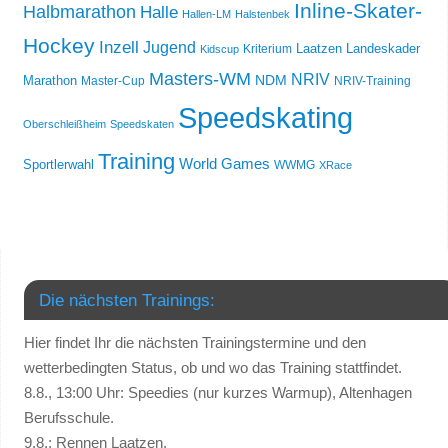
Inline-Skater-
Halbmarathon
Halle
Hallen-LM
Halstenbek
Hockey
Inzell
Jugend
Laatzen
Landeskader
Kriterium
Kidscup
Masters-WM
NRIV
NDM
Marathon
Master-Cup
NRIV-Training
Speedskating
Oberschleißheim
Speedskaten
Training
World Games
Sportlerwahl
WWMG
XRace
Die nächsten Trainings:
Hier findet Ihr die nächsten Trainingstermine und den
wetterbedingten Status, ob und wo das Training stattfindet.
8.8., 13:00 Uhr: Speedies (nur kurzes Warmup), Altenhagen
Berufsschule.
9.8.: Rennen Laatzen.