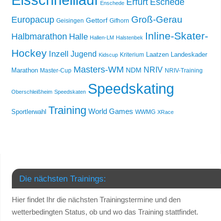
Erfurt
Eschede
Enschede
Groß-Gerau
Europacup
Gettorf
Geisingen
Gifhorn
Inline-Skater-
Halbmarathon
Halle
Hallen-LM
Halstenbek
Hockey
Inzell
Jugend
Laatzen
Landeskader
Kriterium
Kidscup
Masters-WM
NRIV
NDM
Marathon
Master-Cup
NRIV-Training
Speedskating
Oberschleißheim
Speedskaten
Training
World Games
Sportlerwahl
WWMG
XRace
Die nächsten Trainings:
Hier findet Ihr die nächsten Trainingstermine und den
wetterbedingten Status, ob und wo das Training stattfindet.