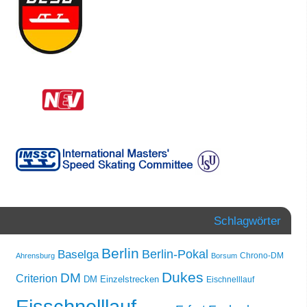
Schlagwörter
Berlin
Berlin-Pokal
Baselga
Chrono-DM
Ahrensburg
Borsum
Dukes
DM
Criterion
DM Einzelstrecken
Eischnelllauf
Eisschnelllauf