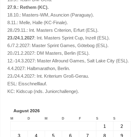
27.9.: Rethem (KC).
18.10.: Masters-WM, Asuncion (Paraguay).
8.11.: Melle, Halle (KC-Finale).
28./29.11.: Int. Masters Criterion, Erfurt (ESL).
23./24.1.2027
: Int. Masters Sprint Cup, Inzell (ESL).
6./7.2.2027: Master Sprint Games, Götebog (ESL).
20./21.2.2027: DM Masters, Berlin (ESL).
12.-14.3.2027: Master Allround Games, Salt Lake City (ESL).
4.4.2027: Halbmarathon, Berlin.
23./24.4.2027: Int. Kriterium Groß-Gerau.
ESL: Eisschnelllauf.
KC: Kidscup (nds. Juniorchallenge).
August 2026
M
D
M
D
F
S
S
1
2
3
4
5
6
7
8
9