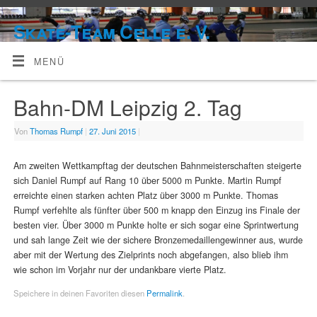
Skate-Team Celle e. V.
MENÜ
Bahn-DM Leipzig 2. Tag
Von
Thomas Rumpf
|
27. Juni 2015
|
Am zweiten Wettkampftag der deutschen Bahnmeisterschaften steigerte
sich Daniel Rumpf auf Rang 10 über 5000 m Punkte. Martin Rumpf
erreichte einen starken achten Platz über 3000 m Punkte. Thomas
Rumpf verfehlte als fünfter über 500 m knapp den Einzug ins Finale der
besten vier. Über 3000 m Punkte holte er sich sogar eine Sprintwertung
und sah lange Zeit wie der sichere Bronzemedaillengewinner aus, wurde
aber mit der Wertung des Zielprints noch abgefangen, also blieb ihm
wie schon im Vorjahr nur der undankbare vierte Platz.
Speichere in deinen Favoriten diesen
Permalink
.