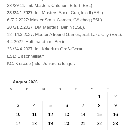
28./29.11.: Int. Masters Criterion, Erfurt (ESL).
23./24.1.2027
: Int. Masters Sprint Cup, Inzell (ESL).
6./7.2.2027: Master Sprint Games, Götebog (ESL).
20./21.2.2027: DM Masters, Berlin (ESL).
12.-14.3.2027: Master Allround Games, Salt Lake City (ESL).
4.4.2027: Halbmarathon, Berlin.
23./24.4.2027: Int. Kriterium Groß-Gerau.
ESL: Eisschnelllauf.
KC: Kidscup (nds. Juniorchallenge).
August 2026
M
D
M
D
F
S
S
1
2
3
4
5
6
7
8
9
10
11
12
13
14
15
16
17
18
19
20
21
22
23