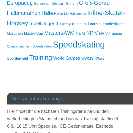
Groß-Gerau
Europacup
Gettorf
Geisingen
Gifhorn
Inline-Skater-
Halbmarathon
Halle
Hallen-LM
Halstenbek
Hockey
Inzell
Jugend
Laatzen
Landeskader
Kriterium
Kidscup
Masters-WM
NRIV
NDM
Marathon
Master-Cup
NRIV-Training
Speedskating
Oberschleißheim
Speedskaten
Training
World Games
Sportlerwahl
WWMG
XRace
Die nächsten Trainings:
Hier findet Ihr die nächsten Trainingstermine und den
wetterbedingten Status, ob und wo das Training stattfindet.
6.8., 18:15 Uhr: Speedies, ICE-Gedenkstätte, Eschede