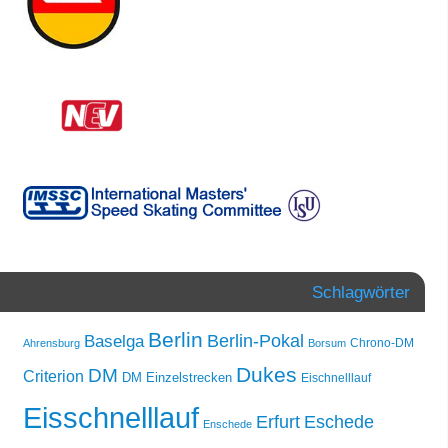
Schlagwörter
Berlin
Berlin-Pokal
Baselga
Chrono-DM
Ahrensburg
Borsum
Dukes
DM
Criterion
DM Einzelstrecken
Eischnelllauf
Eisschnelllauf
Erfurt
Eschede
Enschede