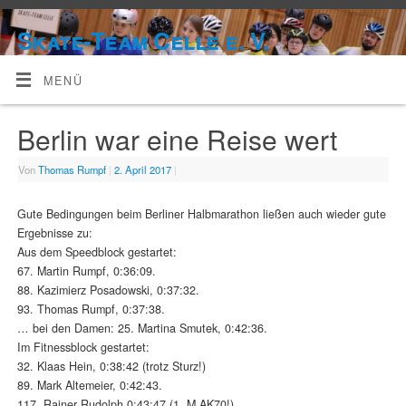
Skate-Team Celle e. V.
MENÜ
Berlin war eine Reise wert
Von
Thomas Rumpf
|
2. April 2017
|
Gute Bedingungen beim Berliner Halbmarathon ließen auch wieder gute
Ergebnisse zu:
Aus dem Speedblock gestartet:
67. Martin Rumpf, 0:36:09.
88. Kazimierz Posadowski, 0:37:32.
93. Thomas Rumpf, 0:37:38.
… bei den Damen: 25. Martina Smutek, 0:42:36.
Im Fitnessblock gestartet:
32. Klaas Hein, 0:38:42 (trotz Sturz!)
89. Mark Altemeier, 0:42:43.
117. Rainer Rudolph 0:43:47 (1. M AK70!).