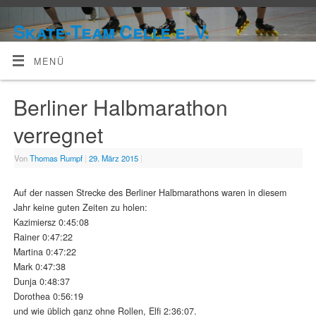
Skate-Team Celle e. V.
MENÜ
Berliner Halbmarathon
verregnet
Von
Thomas Rumpf
|
29. März 2015
|
Auf der nassen Strecke des Berliner Halbmarathons waren in diesem
Jahr keine guten Zeiten zu holen:
Kazimiersz 0:45:08
Rainer 0:47:22
Martina 0:47:22
Mark 0:47:38
Dunja 0:48:37
Dorothea 0:56:19
und wie üblich ganz ohne Rollen, Elfi 2:36:07.