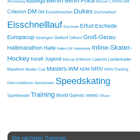
Berlin
Berlin-Pokal
Baselga
Chrono-DM
Ahrensburg
Borsum
Dukes
DM
Criterion
DM Einzelstrecken
Eischnelllauf
Eisschnelllauf
Erfurt
Eschede
Enschede
Groß-Gerau
Europacup
Gettorf
Geisingen
Gifhorn
Inline-Skater-
Halbmarathon
Halle
Hallen-LM
Halstenbek
Hockey
Inzell
Jugend
Laatzen
Landeskader
Kriterium
Kidscup
Masters-WM
NRIV
NDM
Marathon
Master-Cup
NRIV-Training
Speedskating
Oberschleißheim
Speedskaten
Training
World Games
Sportlerwahl
WWMG
XRace
Die nächsten Trainings: