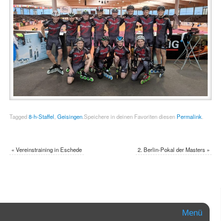
Tagged
8-h-Staffel
,
Geisingen
.
Speichere in deinen Favoriten diesen
Permalink
.
«
Vereinstraining in Eschede
2. Berlin-Pokal der Masters
»
Menü