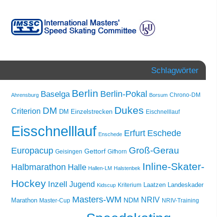
Schlagwörter
Berlin
Berlin-Pokal
Baselga
Chrono-DM
Ahrensburg
Borsum
Dukes
DM
Criterion
DM Einzelstrecken
Eischnelllauf
Eisschnelllauf
Erfurt
Eschede
Enschede
Groß-Gerau
Europacup
Gettorf
Geisingen
Gifhorn
Inline-Skater-
Halbmarathon
Halle
Hallen-LM
Halstenbek
Hockey
Inzell
Jugend
Laatzen
Landeskader
Kriterium
Kidscup
Masters-WM
NRIV
NDM
Marathon
Master-Cup
NRIV-Training