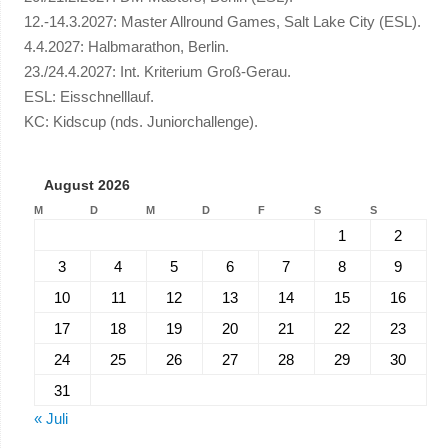
12.-14.3.2027: Master Allround Games, Salt Lake City (ESL).
4.4.2027: Halbmarathon, Berlin.
23./24.4.2027: Int. Kriterium Groß-Gerau.
ESL: Eisschnelllauf.
KC: Kidscup (nds. Juniorchallenge).
August 2026
M
D
M
D
F
S
S
1
2
3
4
5
6
7
8
9
10
11
12
13
14
15
16
17
18
19
20
21
22
23
24
25
26
27
28
29
30
31
« Juli