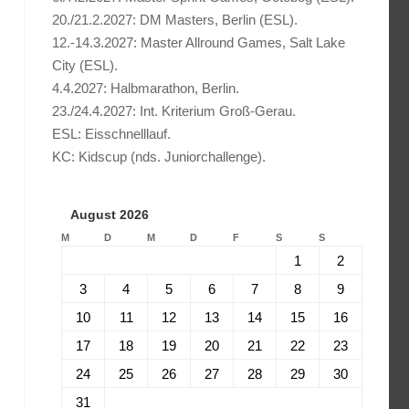
20./21.2.2027: DM Masters, Berlin (ESL).
12.-14.3.2027: Master Allround Games, Salt Lake
City (ESL).
4.4.2027: Halbmarathon, Berlin.
23./24.4.2027: Int. Kriterium Groß-Gerau.
ESL: Eisschnelllauf.
KC: Kidscup (nds. Juniorchallenge).
August 2026
M
D
M
D
F
S
S
1
2
3
4
5
6
7
8
9
10
11
12
13
14
15
16
17
18
19
20
21
22
23
24
25
26
27
28
29
30
31