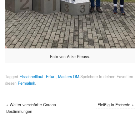
Foto von Anke Preuss.
Tagged
Eisschnelllauf
,
Erfurt
,
Masters-DM
.
Speichere in deinen Favoriten
diesen
Permalink
.
«
Weiter verschärfte Corona-
Fleißig in Eschede
»
Bestimmungen