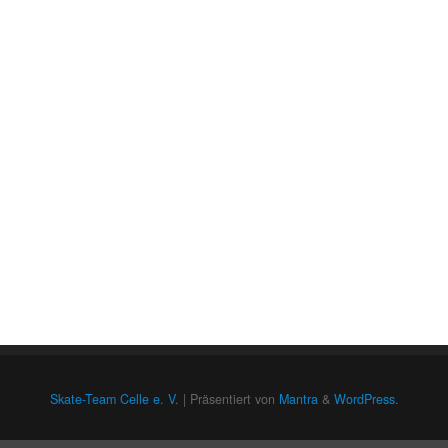
Skate-Team Celle e. V.
| Präsentiert von
Mantra
&
WordPress.