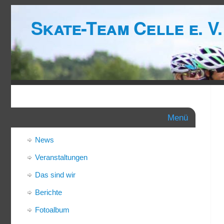
Skate-Team Celle e. V.
Menü
News
Veranstaltungen
Das sind wir
Berichte
Fotoalbum