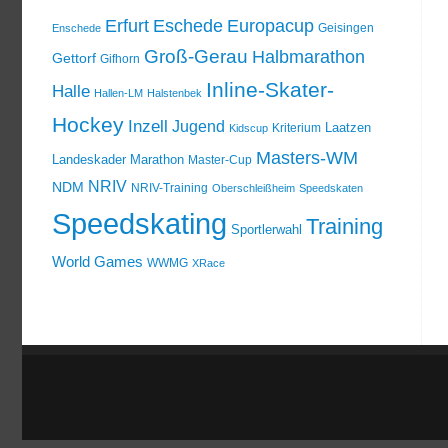
Erfurt
Eschede
Europacup
Geisingen
Enschede
Groß-Gerau
Halbmarathon
Gettorf
Gifhorn
Inline-Skater-
Halle
Hallen-LM
Halstenbek
Hockey
Inzell
Jugend
Laatzen
Kriterium
Kidscup
Masters-WM
Landeskader
Marathon
Master-Cup
NRIV
NDM
NRIV-Training
Oberschleißheim
Speedskaten
Speedskating
Training
Sportlerwahl
World Games
WWMG
XRace