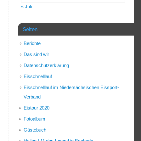
« Juli
Seiten
Berichte
Das sind wir
Datenschutzerklärung
Eisschnelllauf
Eisschnelllauf im Niedersächsischen Eissport-
Verband
Eistour 2020
Fotoalbum
Gästebuch
Hallen-LM der Jugend in Eschede