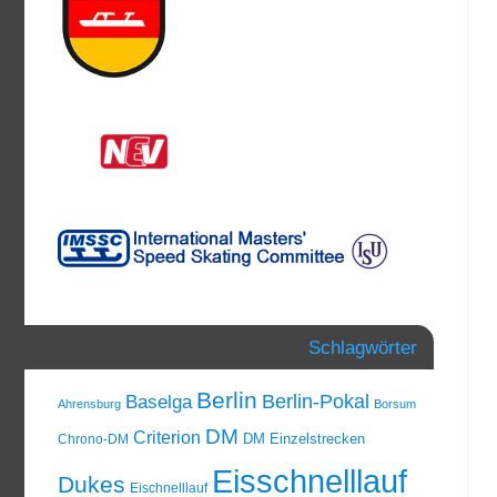
Schlagwörter
Berlin
Berlin-Pokal
Baselga
Ahrensburg
Borsum
DM
Criterion
DM Einzelstrecken
Chrono-DM
Eisschnelllauf
Dukes
Eischnelllauf