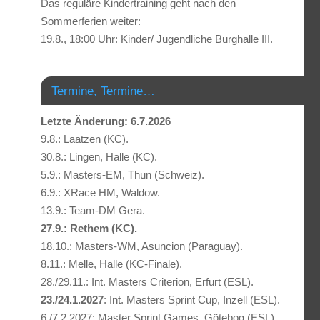
Das reguläre Kindertraining geht nach den
Sommerferien weiter:
19.8., 18:00 Uhr: Kinder/ Jugendliche Burghalle III.
Termine, Termine…
Letzte Änderung: 6.7.2026
9.8.: Laatzen (KC).
30.8.: Lingen, Halle (KC).
5.9.: Masters-EM, Thun (Schweiz).
6.9.: XRace HM, Waldow.
13.9.: Team-DM Gera.
27.9.: Rethem (KC).
18.10.: Masters-WM, Asuncion (Paraguay).
8.11.: Melle, Halle (KC-Finale).
28./29.11.: Int. Masters Criterion, Erfurt (ESL).
23./24.1.2027
: Int. Masters Sprint Cup, Inzell (ESL).
6./7.2.2027: Master Sprint Games, Götebog (ESL).