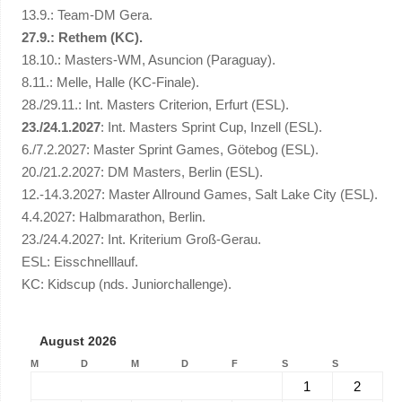
13.9.: Team-DM Gera.
27.9.: Rethem (KC).
18.10.: Masters-WM, Asuncion (Paraguay).
8.11.: Melle, Halle (KC-Finale).
28./29.11.: Int. Masters Criterion, Erfurt (ESL).
23./24.1.2027
: Int. Masters Sprint Cup, Inzell (ESL).
6./7.2.2027: Master Sprint Games, Götebog (ESL).
20./21.2.2027: DM Masters, Berlin (ESL).
12.-14.3.2027: Master Allround Games, Salt Lake City (ESL).
4.4.2027: Halbmarathon, Berlin.
23./24.4.2027: Int. Kriterium Groß-Gerau.
ESL: Eisschnelllauf.
KC: Kidscup (nds. Juniorchallenge).
August 2026
M
D
M
D
F
S
S
1
2