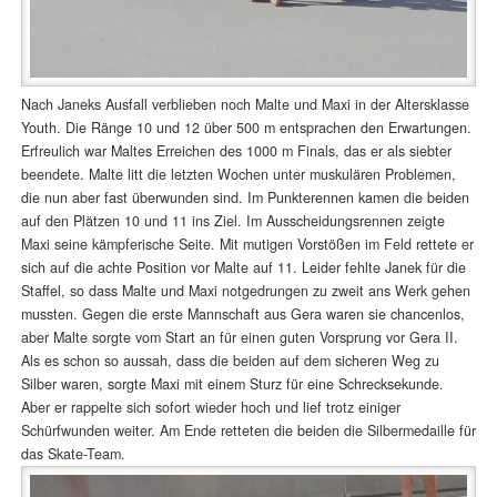
Nach Janeks Ausfall verblieben noch Malte und Maxi in der Altersklasse
Youth. Die Ränge 10 und 12 über 500 m entsprachen den Erwartungen.
Erfreulich war Maltes Erreichen des 1000 m Finals, das er als siebter
beendete. Malte litt die letzten Wochen unter muskulären Problemen,
die nun aber fast überwunden sind. Im Punkterennen kamen die beiden
auf den Plätzen 10 und 11 ins Ziel. Im Ausscheidungsrennen zeigte
Maxi seine kämpferische Seite. Mit mutigen Vorstößen im Feld rettete er
sich auf die achte Position vor Malte auf 11. Leider fehlte Janek für die
Staffel, so dass Malte und Maxi notgedrungen zu zweit ans Werk gehen
mussten. Gegen die erste Mannschaft aus Gera waren sie chancenlos,
aber Malte sorgte vom Start an für einen guten Vorsprung vor Gera II.
Als es schon so aussah, dass die beiden auf dem sicheren Weg zu
Silber waren, sorgte Maxi mit einem Sturz für eine Schrecksekunde.
Aber er rappelte sich sofort wieder hoch und lief trotz einiger
Schürfwunden weiter. Am Ende retteten die beiden die Silbermedaille für
das Skate-Team.