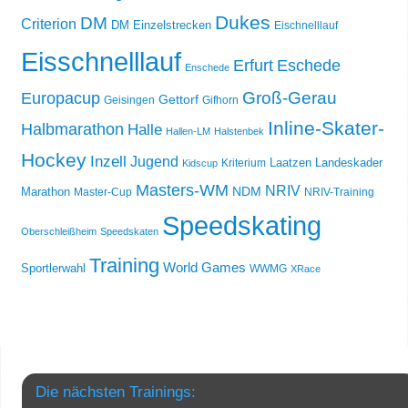
Dukes
DM
Criterion
DM Einzelstrecken
Eischnelllauf
Eisschnelllauf
Erfurt
Eschede
Enschede
Groß-Gerau
Europacup
Gettorf
Geisingen
Gifhorn
Inline-Skater-
Halbmarathon
Halle
Hallen-LM
Halstenbek
Hockey
Inzell
Jugend
Laatzen
Landeskader
Kriterium
Kidscup
Masters-WM
NRIV
NDM
Marathon
Master-Cup
NRIV-Training
Speedskating
Oberschleißheim
Speedskaten
Training
World Games
Sportlerwahl
WWMG
XRace
Die nächsten Trainings: