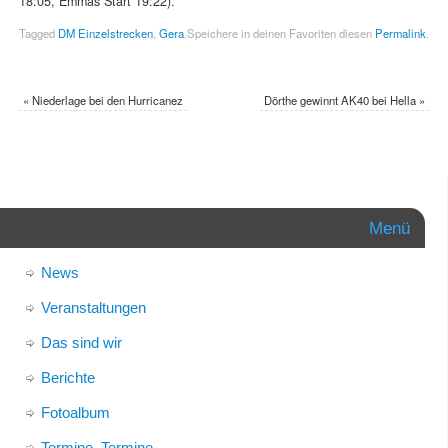
18:05, Emmas Start 19:22).
Tagged
DM Einzelstrecken
,
Gera
.
Speichere in deinen Favoriten diesen
Permalink
.
«
Niederlage bei den Hurricanez
Dörthe gewinnt AK40 bei Hella
»
Menü
News
Veranstaltungen
Das sind wir
Berichte
Fotoalbum
Termine, Termine