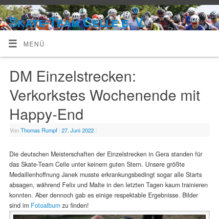
Skate-Team Celle e. V.
MENÜ
DM Einzelstrecken:
Verkorkstes Wochenende mit
Happy-End
Von
Thomas Rumpf
|
27. Juni 2022
|
Die deutschen Meisterschaften der Einzelstrecken in Gera standen für
das Skate-Team Celle unter keinem guten Stern. Unsere größte
Medaillenhoffnung Janek musste erkrankungsbedingt sogar alle Starts
absagen, während Felix und Malte in den letzten Tagen kaum trainieren
konnten. Aber dennoch gab es einige respektable Ergebnisse. Bilder
sind im
Fotoalbum
zu finden!