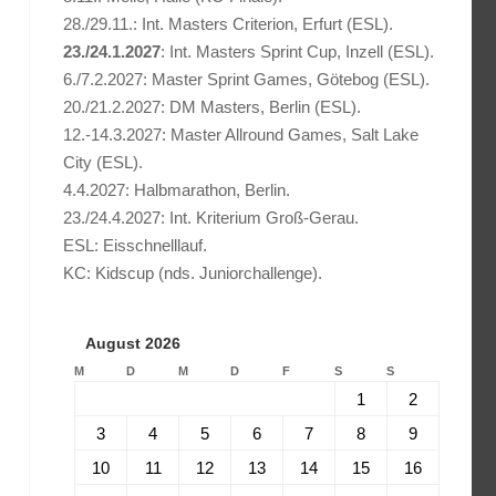
28./29.11.: Int. Masters Criterion, Erfurt (ESL).
23./24.1.2027
: Int. Masters Sprint Cup, Inzell (ESL).
6./7.2.2027: Master Sprint Games, Götebog (ESL).
20./21.2.2027: DM Masters, Berlin (ESL).
12.-14.3.2027: Master Allround Games, Salt Lake
City (ESL).
4.4.2027: Halbmarathon, Berlin.
23./24.4.2027: Int. Kriterium Groß-Gerau.
ESL: Eisschnelllauf.
KC: Kidscup (nds. Juniorchallenge).
August 2026
M
D
M
D
F
S
S
1
2
3
4
5
6
7
8
9
10
11
12
13
14
15
16