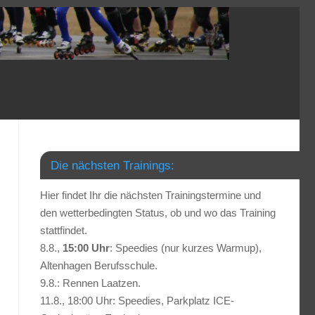
Die nächsten Trainings:
Hier findet Ihr die nächsten Trainingstermine und
den wetterbedingten Status, ob und wo das Training
stattfindet.
8.8.,
15:00 Uhr
: Speedies (nur kurzes Warmup),
Altenhagen Berufsschule.
9.8.: Rennen Laatzen.
11.8., 18:00 Uhr: Speedies, Parkplatz ICE-