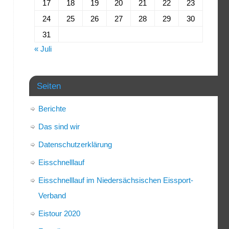
17
18
19
20
21
22
23
24
25
26
27
28
29
30
31
« Juli
Seiten
Berichte
Das sind wir
Datenschutzerklärung
Eisschnelllauf
Eisschnelllauf im Niedersächsischen Eissport-
Verband
Eistour 2020