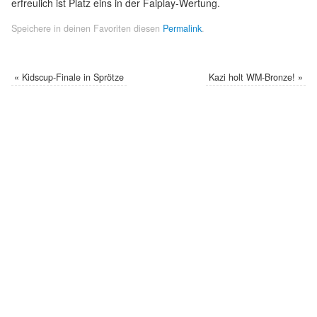
erfreulich ist Platz eins in der Faiplay-Wertung.
Speichere in deinen Favoriten diesen
Permalink
.
«
Kidscup-Finale in Sprötze
Kazi holt WM-Bronze!
»