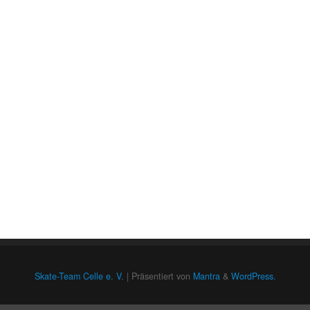
Skate-Team Celle e. V.
| Präsentiert von
Mantra
&
WordPress.