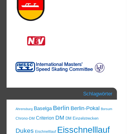
Schlagwörter
Berlin
Berlin-Pokal
Baselga
Ahrensburg
Borsum
DM
Criterion
DM Einzelstrecken
Chrono-DM
Eisschnelllauf
Dukes
Eischnelllauf