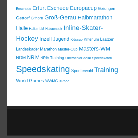
Erfurt
Eschede
Europacup
Geisingen
Enschede
Groß-Gerau
Halbmarathon
Gettorf
Gifhorn
Inline-Skater-
Halle
Hallen-LM
Halstenbek
Hockey
Inzell
Jugend
Laatzen
Kriterium
Kidscup
Masters-WM
Landeskader
Marathon
Master-Cup
NRIV
NDM
NRIV-Training
Oberschleißheim
Speedskaten
Speedskating
Training
Sportlerwahl
World Games
WWMG
XRace