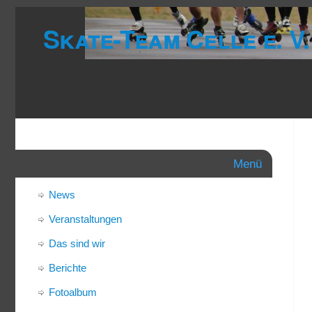
Skate-Team Celle e. V.
Menü
News
Veranstaltungen
Das sind wir
Berichte
Fotoalbum