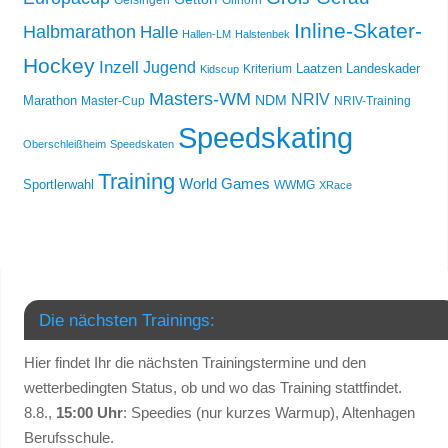
Geisingen
Gifhorn
Inline-Skater-
Halbmarathon
Halle
Hallen-LM
Halstenbek
Hockey
Inzell
Jugend
Laatzen
Landeskader
Kriterium
Kidscup
Masters-WM
NRIV
NDM
Marathon
Master-Cup
NRIV-Training
Speedskating
Oberschleißheim
Speedskaten
Training
World Games
Sportlerwahl
WWMG
XRace
Die nächsten Trainings:
Hier findet Ihr die nächsten Trainingstermine und den
wetterbedingten Status, ob und wo das Training stattfindet.
8.8.,
15:00 Uhr
: Speedies (nur kurzes Warmup), Altenhagen
Berufsschule.