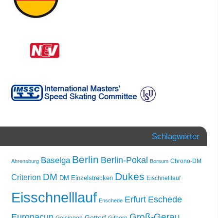
Schlagwörter
Berlin
Berlin-Pokal
Baselga
Chrono-DM
Ahrensburg
Borsum
Dukes
DM
Criterion
DM Einzelstrecken
Eischnelllauf
Eisschnelllauf
Erfurt
Eschede
Enschede
Groß-Gerau
Europacup
Gettorf