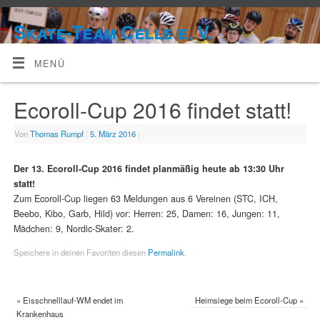
Skate-Team Celle e. V.
MENÜ
Ecoroll-Cup 2016 findet statt!
Von
Thomas Rumpf
|
5. März 2016
|
Der 13. Ecoroll-Cup 2016 findet planmäßig heute ab 13:30 Uhr
statt!
Zum Ecoroll-Cup liegen 63 Meldungen aus 6 Vereinen (STC, ICH,
Beebo, Kibo, Garb, Hild) vor: Herren: 25, Damen: 16, Jungen: 11,
Mädchen: 9, Nordic-Skater: 2.
Speichere in deinen Favoriten diesen
Permalink
.
«
Eisschnelllauf-WM endet im
Heimsiege beim Ecoroll-Cup
»
Krankenhaus