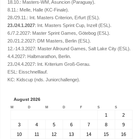
18.10.: Masters-WM, Asuncion (Paraguay).
8.11.: Melle, Halle (KC-Finale).
28./29.11.: Int. Masters Criterion, Erfurt (ESL).
23./24.1.2027
: Int. Masters Sprint Cup, Inzell (ESL).
6./7.2.2027: Master Sprint Games, Götebog (ESL).
20./21.2.2027: DM Masters, Berlin (ESL).
12.-14.3.2027: Master Allround Games, Salt Lake City (ESL).
4.4.2027: Halbmarathon, Berlin.
23./24.4.2027: Int. Kriterium Groß-Gerau.
ESL: Eisschnelllauf.
KC: Kidscup (nds. Juniorchallenge).
August 2026
M
D
M
D
F
S
S
1
2
3
4
5
6
7
8
9
10
11
12
13
14
15
16