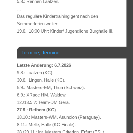
9.8.: Rennen Laatzen.
…
Das reguläre Kindertraining geht nach den
Sommerferien weiter:
19.8., 18:00 Uhr: Kinder/ Jugendliche Burghalle III.
Termine, Termine…
Letzte Änderung: 6.7.2026
9.8.: Laatzen (KC).
30.8.: Lingen, Halle (KC).
5.9.: Masters-EM, Thun (Schweiz).
6.9.: XRace HM, Waldow.
12./13.9.?: Team-DM Gera.
27.9.: Rethem (KC).
18.10.: Masters-WM, Asuncion (Paraguay).
8.11.: Melle, Halle (KC-Finale).
28./29.11.: Int. Masters Criterion, Erfurt (ESL).