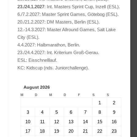
23./24.1.2027
: Int. Masters Sprint Cup, Inzell (ESL).
6./7.2.2027: Master Sprint Games, Götebog (ESL).
20./21.2.2027: DM Masters, Berlin (ESL).
12.-14.3.2027: Master Allround Games, Salt Lake
City (ESL).
4.4.2027: Halbmarathon, Berlin.
23./24.4.2027: Int. Kriterium Groß-Gerau.
ESL: Eisschnelllauf.
KC: Kidscup (nds. Juniorchallenge).
August 2026
M
D
M
D
F
S
S
1
2
3
4
5
6
7
8
9
10
11
12
13
14
15
16
17
18
19
20
21
22
23