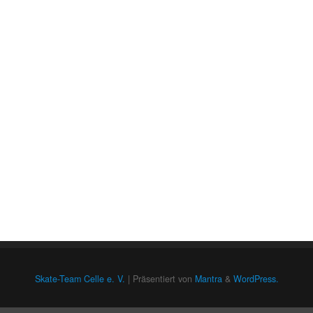
Skate-Team Celle e. V.
| Präsentiert von
Mantra
&
WordPress.