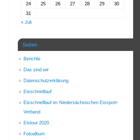
24
25
26
27
28
29
30
31
« Juli
Seiten
Berichte
Das sind wir
Datenschutzerklärung
Eisschnelllauf
Eisschnelllauf im Niedersächsischen Eissport-
Verband
Eistour 2020
Fotoalbum