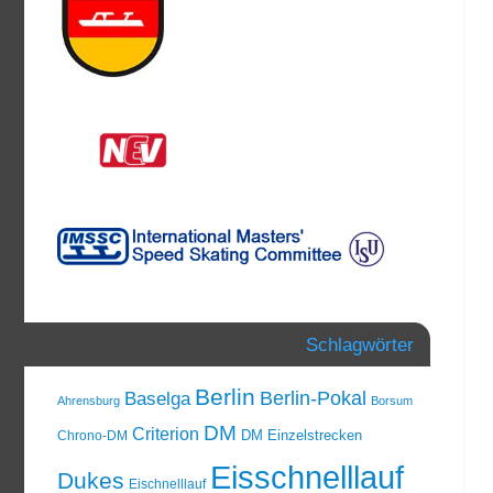
Schlagwörter
Berlin
Berlin-Pokal
Baselga
Ahrensburg
Borsum
DM
Criterion
DM Einzelstrecken
Chrono-DM
Eisschnelllauf
Dukes
Eischnelllauf