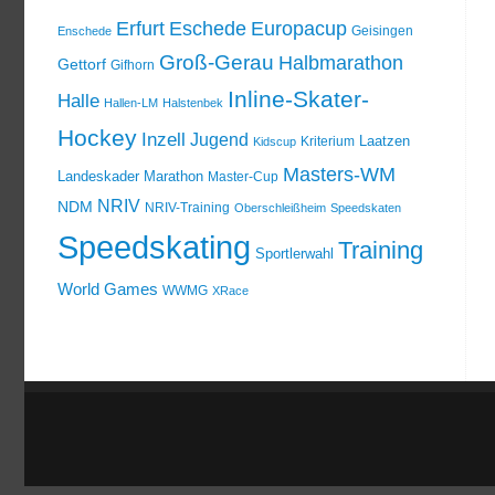
Erfurt
Eschede
Europacup
Geisingen
Enschede
Groß-Gerau
Halbmarathon
Gettorf
Gifhorn
Inline-Skater-
Halle
Hallen-LM
Halstenbek
Hockey
Inzell
Jugend
Laatzen
Kriterium
Kidscup
Masters-WM
Landeskader
Marathon
Master-Cup
NRIV
NDM
NRIV-Training
Oberschleißheim
Speedskaten
Speedskating
Training
Sportlerwahl
World Games
WWMG
XRace