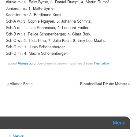
Aktive m.: 2. Felix Byrne, 3. Daniel Rumpf, 4. Martin Rumpf.
Junioren m.: 1. Malte Byrne.
Kadetten m.: 3. Ferdinand Karst.
Sch-A w.: 3. Sophie Nguyen, 5. Johanna Schmitz.
Sch-A m.: 1. Lias Rohrmoser, 2. Leonard Endler.
Sch-B w.: 1. Felice Schönenberger, 4. Clara Bork.
Sch-C w.: 2. Tilda Hino, 7. Julie Koch, 8. Emy-Lou Maahs.
Sch-C m.: 1. Junis Schönenberger.
Sch-D m.: 4. Maxim Schönenberger.
Tagged
Ahrensburg
.
Speichere in deinen Favoriten diesen
Permalink
.
«
Allein in Berlin
Eisschnelllauf-DM der Masters
»
Menü
News