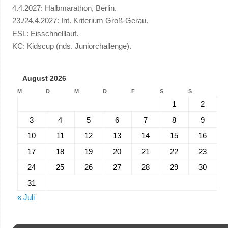
4.4.2027: Halbmarathon, Berlin.
23./24.4.2027: Int. Kriterium Groß-Gerau.
ESL: Eisschnelllauf.
KC: Kidscup (nds. Juniorchallenge).
August 2026
M
D
M
D
F
S
S
1
2
3
4
5
6
7
8
9
10
11
12
13
14
15
16
17
18
19
20
21
22
23
24
25
26
27
28
29
30
31
« Juli