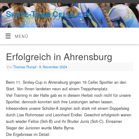
Skate-Team Celle e. V.
MENÜ
Erfolgreich in Ahrensburg
Von
Thomas Rumpf
|
9. November 2024
|
Beim 11. Smiley-Cup in Ahrensburg gingen 16 Celler Sportler an den
Start. Von Ihnen landeten neun auf einem Treppchenplatz.
Viel Training in der Halle gab es in diesem Herbst noch nicht für unsere
Sportler, dennoch konnten sich ihre Leistungen sehen lassen.
Inbesondere unsere Schüler-A zeigten sich stark mit einem Doppelsieg
durch Lias Rohrmoser und Leonhard Endler. Gewohnt erfolgreich waren
auch wieder Felice (Sch-B) und ihr Bruder Junis (Sch-C). Einsamer
Sieger der Junioren wurde Malte Byrne.
Die Ergebnisse im Detail: