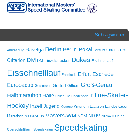
Schlagwörter
Berlin
Berlin-Pokal
Baselga
Chrono-DM
Ahrensburg
Borsum
Dukes
DM
Criterion
DM Einzelstrecken
Eischnelllauf
Eisschnelllauf
Erfurt
Eschede
Enschede
Groß-Gerau
Europacup
Gettorf
Geisingen
Gifhorn
Inline-Skater-
Halbmarathon
Halle
Hallen-LM
Halstenbek
Hockey
Inzell
Jugend
Laatzen
Landeskader
Kriterium
Kidscup
Masters-WM
NRIV
NDM
Marathon
Master-Cup
NRIV-Training
Speedskating
Oberschleißheim
Speedskaten