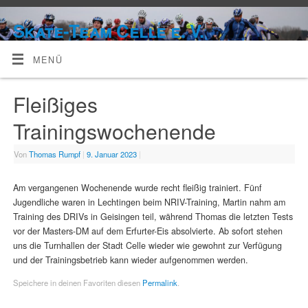
Skate-Team Celle e. V.
MENÜ
Fleißiges
Trainingswochenende
Von
Thomas Rumpf
|
9. Januar 2023
|
Am vergangenen Wochenende wurde recht fleißig trainiert. Fünf
Jugendliche waren in Lechtingen beim NRIV-Training, Martin nahm am
Training des DRIVs in Geisingen teil, während Thomas die letzten Tests
vor der Masters-DM auf dem Erfurter-Eis absolvierte. Ab sofort stehen
uns die Turnhallen der Stadt Celle wieder wie gewohnt zur Verfügung
und der Trainingsbetrieb kann wieder aufgenommen werden.
Speichere in deinen Favoriten diesen
Permalink
.