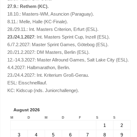
27.9.: Rethem (KC).
18.10.: Masters-WM, Asuncion (Paraguay).
8.11.: Melle, Halle (KC-Finale).
28./29.11.: Int. Masters Criterion, Erfurt (ESL).
23./24.1.2027
: Int. Masters Sprint Cup, Inzell (ESL).
6./7.2.2027: Master Sprint Games, Götebog (ESL).
20./21.2.2027: DM Masters, Berlin (ESL).
12.-14.3.2027: Master Allround Games, Salt Lake City (ESL).
4.4.2027: Halbmarathon, Berlin.
23./24.4.2027: Int. Kriterium Groß-Gerau.
ESL: Eisschnelllauf.
KC: Kidscup (nds. Juniorchallenge).
August 2026
M
D
M
D
F
S
S
1
2
3
4
5
6
7
8
9