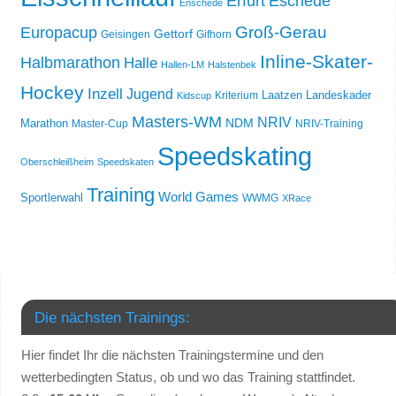
Erfurt
Eschede
Enschede
Groß-Gerau
Europacup
Gettorf
Geisingen
Gifhorn
Inline-Skater-
Halbmarathon
Halle
Hallen-LM
Halstenbek
Hockey
Inzell
Jugend
Laatzen
Landeskader
Kriterium
Kidscup
Masters-WM
NRIV
NDM
Marathon
Master-Cup
NRIV-Training
Speedskating
Oberschleißheim
Speedskaten
Training
World Games
Sportlerwahl
WWMG
XRace
Die nächsten Trainings:
Hier findet Ihr die nächsten Trainingstermine und den
wetterbedingten Status, ob und wo das Training stattfindet.