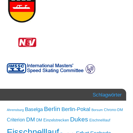
Schlagwörter
Berlin
Berlin-Pokal
Baselga
Chrono-DM
Ahrensburg
Borsum
Dukes
DM
Criterion
DM Einzelstrecken
Eischnelllauf
Eisschnelllauf