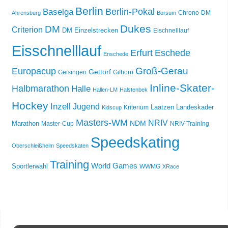
Berlin
Berlin-Pokal
Baselga
Chrono-DM
Ahrensburg
Borsum
Dukes
DM
Criterion
DM Einzelstrecken
Eischnelllauf
Eisschnelllauf
Erfurt
Eschede
Enschede
Groß-Gerau
Europacup
Gettorf
Geisingen
Gifhorn
Inline-Skater-
Halbmarathon
Halle
Hallen-LM
Halstenbek
Hockey
Inzell
Jugend
Laatzen
Landeskader
Kriterium
Kidscup
Masters-WM
NRIV
NDM
Marathon
Master-Cup
NRIV-Training
Speedskating
Oberschleißheim
Speedskaten
Training
World Games
Sportlerwahl
WWMG
XRace