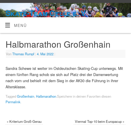
Skate-Team Celle e. V.
MENÜ
Halbmarathon Großenhain
Von
Thomas Rumpf
|
4. Mai 2022
|
Sandra Schewe ist weiter im Ostdeutschen Skating-Cup unterwegs. Mit
einem fünften Rang schob sie sich auf Platz drei der Damenwertung
nach vorn und behielt mit dem Sieg in der AK30 die Führung in ihrer
Altersklasse.
Tagged
Großenhain
,
Halbmarathon
.
Speichere in deinen Favoriten diesen
Permalink
.
«
Kriterium Groß-Gerau
Viermal Top-10 beim Europacup
»