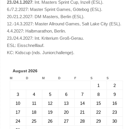
23./24.1.2027
: Int. Masters Sprint Cup, Inzell (ESL).
6./7.2.2027: Master Sprint Games, Götebog (ESL).
20./21.2.2027: DM Masters, Berlin (ESL).
12.-14.3.2027: Master Allround Games, Salt Lake City (ESL).
4.4.2027: Halbmarathon, Berlin.
23./24.4.2027: Int. Kriterium Groß-Gerau.
ESL: Eisschnelllauf.
KC: Kidscup (nds. Juniorchallenge).
August 2026
M
D
M
D
F
S
S
1
2
3
4
5
6
7
8
9
10
11
12
13
14
15
16
17
18
19
20
21
22
23
24
25
26
27
28
29
30