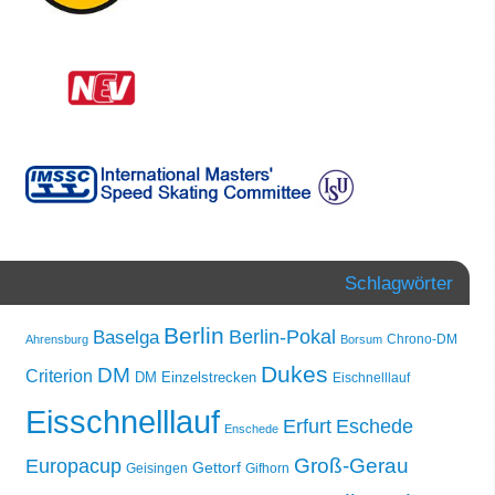
Schlagwörter
Berlin
Berlin-Pokal
Baselga
Chrono-DM
Ahrensburg
Borsum
Dukes
DM
Criterion
DM Einzelstrecken
Eischnelllauf
Eisschnelllauf
Erfurt
Eschede
Enschede
Groß-Gerau
Europacup
Gettorf
Geisingen
Gifhorn