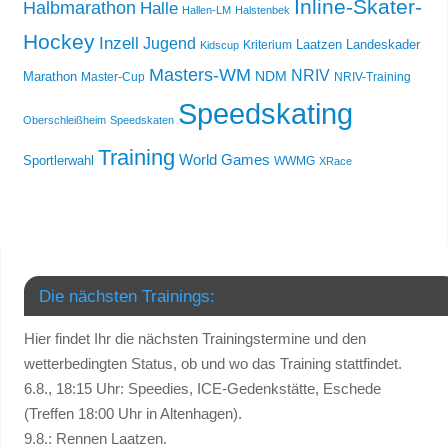
Inline-Skater-
Halbmarathon
Halle
Hallen-LM
Halstenbek
Hockey
Inzell
Jugend
Laatzen
Landeskader
Kriterium
Kidscup
Masters-WM
NRIV
NDM
Marathon
Master-Cup
NRIV-Training
Speedskating
Oberschleißheim
Speedskaten
Training
World Games
Sportlerwahl
WWMG
XRace
Die nächsten Trainings:
Hier findet Ihr die nächsten Trainingstermine und den
wetterbedingten Status, ob und wo das Training stattfindet.
6.8., 18:15 Uhr: Speedies, ICE-Gedenkstätte, Eschede
(Treffen 18:00 Uhr in Altenhagen).
9.8.: Rennen Laatzen.