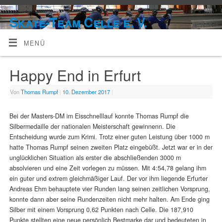
Skate-Team Celle e. V.
MENÜ
Happy End in Erfurt
Von
Thomas Rumpf
|
10. Dezember 2017
|
Bei der Masters-DM im Eisschnelllauf konnte Thomas Rumpf die
Silbermedaille der nationalen Meisterschaft gewinnenn. Die
Entscheidung wurde zum Krimi. Trotz einer guten Leistung über 1000 m
hatte Thomas Rumpf seinen zweiten Platz eingebüßt. Jetzt war er in der
unglücklichen Situation als erster die abschließenden 3000 m
absolvieren und eine Zeit vorlegen zu müssen. Mit 4:54,78 gelang ihm
ein guter und extrem gleichmäßiger Lauf. Der vor ihm liegende Erfurter
Andreas Ehm behauptete vier Runden lang seinen zeitlichen Vorsprung,
konnte dann aber seine Rundenzeiten nicht mehr halten. Am Ende ging
Silber mit einem Vorsprung 0,62 Punkten nach Celle. Die 187,910
Punkte stellten eine neue persönlich Bestmarke dar und bedeuteten in