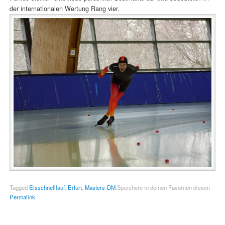
der internationalen Wertung Rang vier.
Tagged
Eisschnelllauf
,
Erfurt
,
Masters-DM
.
Speichere in deinen Favoriten diesen
Permalink
.