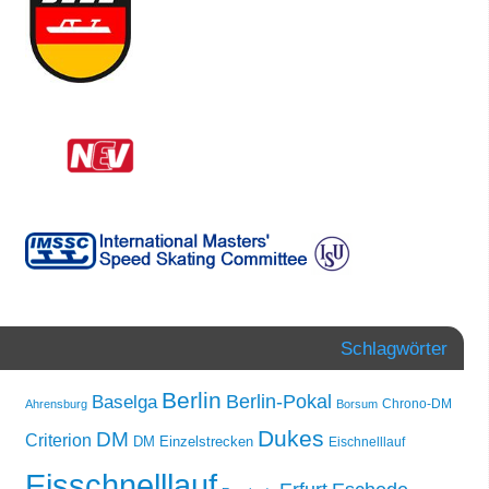
Schlagwörter
Berlin
Berlin-Pokal
Baselga
Chrono-DM
Ahrensburg
Borsum
Dukes
DM
Criterion
DM Einzelstrecken
Eischnelllauf
Eisschnelllauf